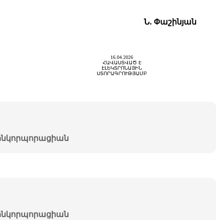
Ն. Փաշինյան
16.04.2026
ՀԱՎԱՍՏՎԱԾ Է
ԷԼԵԿՏՐՈՆԱՅԻՆ
ՍՏՈՐԱԳՐՈՒԹՅԱՄԲ
նկորպորացիան
նկորպորացիան