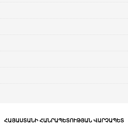
ՀԱՅԱՍՏԱՆԻ ՀԱՆՐԱՊԵՏՈՒԹՅԱՆ ՎԱՐՉԱՊԵՏ