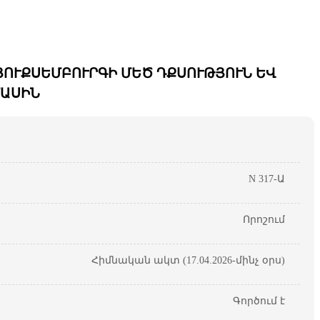
ՅՈՒՔՍԵՄԲՈՒՐԳԻ ՄԵԾ ԴՔՍՈՒԹՅՈՒՆ ԵՎ
ՄԱՍԻՆ
N 317-Ա
Որոշում
Հիմնական ակտ (17.04.2026-մինչ օրս)
Գործում է