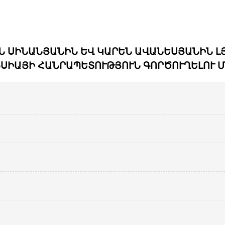
Ն ՍԻՆԱՆՅԱՆԻՆ ԵՎ ԿԱՐԵՆ ԱՎԱՆԵՍՅԱՆԻՆ Լ
ՍԻԱՅԻ ՀԱՆՐԱՊԵՏՈՒԹՅՈՒՆ ԳՈՐԾՈՒՂԵԼՈՒ 