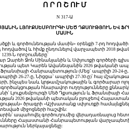
Ո Ր Ո Շ ՈՒ Մ
N 317-Ա
ՍՅԱՆԻՆ ԼՅՈՒՔՍԵՄԲՈՒՐԳԻ ՄԵԾ ԴՔՍՈՒԹՅՈՒՆ ԵՎ Ֆ
ՄԱՍԻՆ
քի և գործունեության մասին» օրենքի 7-րդ հոդված
րդ հոդվածով և հիմք ընդունելով վարչապետի 2018 թվա
1239-Ն որոշումները՝
ար Զարեհ Ջոն Սինանյանին և Սփյուռքի գործերի գ
յան պետ Կարեն Ավանեսյանին 2026 թվականի ապրիլի 
 և Ֆրանսիայի Հանրապետություն (Մեց` ապրիլի 20-24-ը,
՝ ապրիլի 26-27-ը, Նիցցա` ապրիլի 27-30-ը)՝ հայ մշակ
րի, ինչպես նաև կրթամշակութային և գործարար ոլո
ործակցության հնարավոր ուղղությունները քննարկ
անի՝ Լյուքսեմբուրգի Մեծ Դքսություն և Ֆրանսիայի
թյան 2026 թվականի պետական բյուջեով Հայաստա
ության» ծրագրի «Աշխատանք սփյուռքի համայնքն
եսված միջոցների հաշվին:
արին՝ ապահովել գործուղումից վերադառնալուց հե
յունները Հայաստանի Հանրապետության վարչապե
ություն ներկայացնելը: