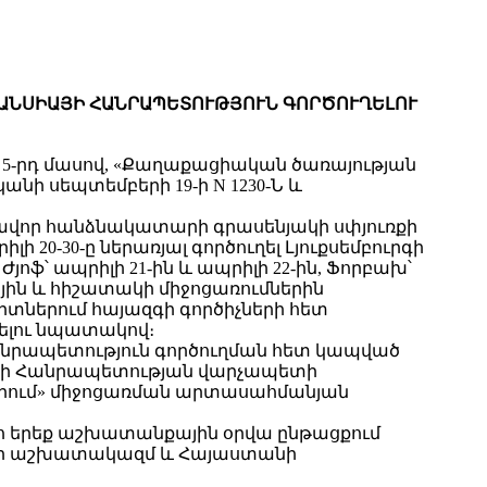
ՐԱՆՍԻԱՅԻ ՀԱՆՐԱՊԵՏՈՒԹՅՈՒՆ ԳՈՐԾՈՒՂԵԼՈՒ
ի 5-րդ մասով, «Քաղաքացիական ծառայության
կանի սեպտեմբերի 19-ի N 1230-Ն և
լխավոր հանձնակատարի գրասենյակի սփյուռքի
20-30-ը ներառյալ գործուղել Լյուքսեմբուրգի
 Ժյոֆ՝ ապրիլի 21-ին և ապրիլի 22-ին, Ֆորբախ՝
ութային և հիշատակի միջոցառումներին
րտներում հայազգի գործիչների հետ
ելու նպատակով։
 Հանրապետություն գործուղման հետ կապված
նի Հանրապետության վարչապետի
երում» միջոցառման արտասահմանյան
տո երեք աշխատանքային օրվա ընթացքում
տի աշխատակազմ և Հայաստանի