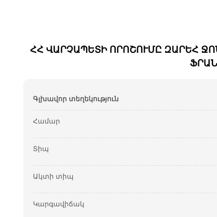
ՀՀ ՎԱՐՉԱՊԵՏԻ ՈՐՈՇՈՒՄԸ ԶԱՐԵՀ ՋՈ
ՖՐԱՆ
Գլխավոր տեղեկություն
Համար
Տիպ
Ակտի տիպ
Կարգավիճակ