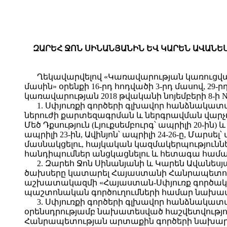
ԶԱՐԵՀ ՋՈՆ ՍԻՆԱՆՅԱՆԻՆ ԵՎ ԿԱՐԵՆ ԱՎԱՆԵ
Ղեկավարվելով «Կառավարության կառուցված
մասին» օրենքի 16-րդ հոդվածի 3-րդ մասով, 29-
կառավարության 2018 թվականի նոյեմբերի 8-ի N 
1. Սփյուռքի գործերի գլխավոր հանձնակատ
ներուժի քարտեզագրման և ներգրավման վարչութ
Մեծ Դքսություն (Լյուքսեմբուրգ՝ ապրիլի 20-ին)
ապրիլի 23-ին, Ավինյոն՝ ապրիլի 24-26-ը, Մարսել
մասնակցելու, հայկական կազմակերպություննե
հանդիպումներ անցկացնելու և հետագա համագ
2. Զարեհ Ջոն Սինանյանի և Կարեն Ավանեսյ
ծախսերը կատարել Հայաստանի Հանրապետու
աշխատակազմի «Հայաստան-Սփյուռք գործակց
պաշտոնական գործուղումների համար նախատ
3. Սփյուռքի գործերի գլխավոր հանձնակատ
օրենսդրությամբ նախատեսված հաշվետվութ
Հանրապետության արտաքին գործերի նախարար