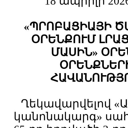
18 ապրիլի 202
«ՊՐՈԲԱՑԻԱՅԻ Ծ
ՕՐԵՆՔՈՒՄ ԼՐԱ
ՄԱՍԻՆ» ՕՐԵ
ՕՐԵՆՔՆԵՐ
ՀԱՎԱՆՈՒԹՅՈ
Ղեկավարվելով «Ա
կանոնակարգ» սա