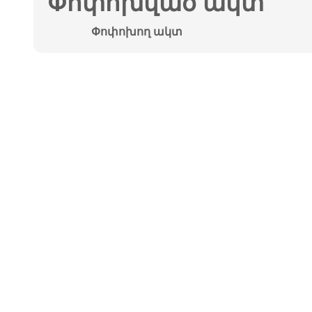
Փոփոխված ակտ
Փոփոխող ակտ