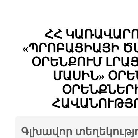
ՀՀ ԿԱՌԱՎԱՐ
«ՊՐՈԲԱՑԻԱՅԻ Ծ
ՕՐԵՆՔՈՒՄ ԼՐԱ
ՄԱՍԻՆ» ՕՐԵ
ՕՐԵՆՔՆԵՐ
ՀԱՎԱՆՈՒԹՅՈ
Գլխավոր տեղեկությ