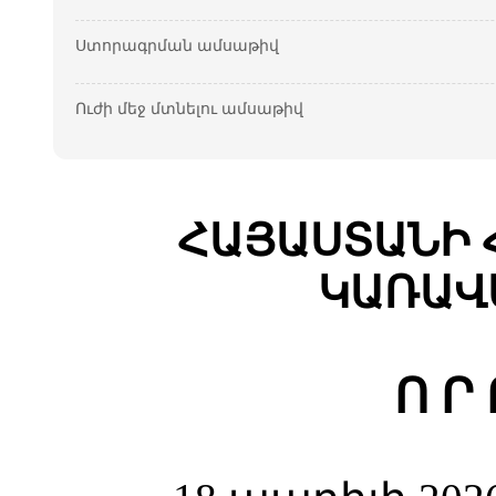
Ստորագրման ամսաթիվ
Ուժի մեջ մտնելու ամսաթիվ
ՀԱՅԱՍՏԱՆԻ 
ԿԱՌԱՎ
Ո Ր