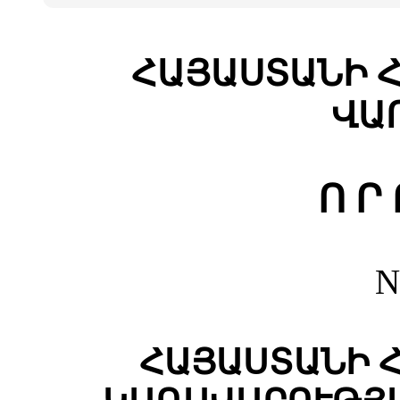
ՀԱՅԱՍՏԱՆԻ 
ՎԱ
Ո Ր 
N
ՀԱՅԱՍՏԱՆԻ 