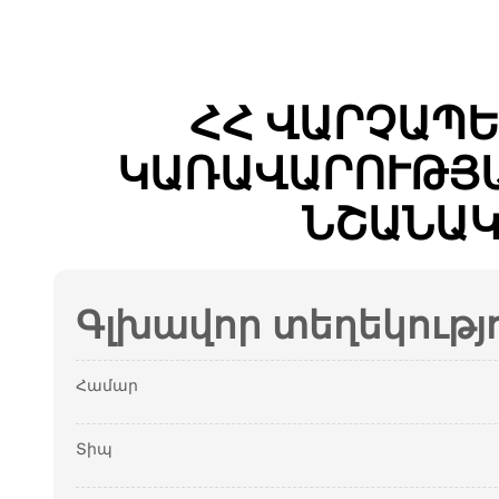
ՀՀ ՎԱՐՉԱՊԵ
ԿԱՌԱՎԱՐՈՒԹՅԱ
ՆՇԱՆԱԿ
Գլխավոր տեղեկությ
Համար
Տիպ