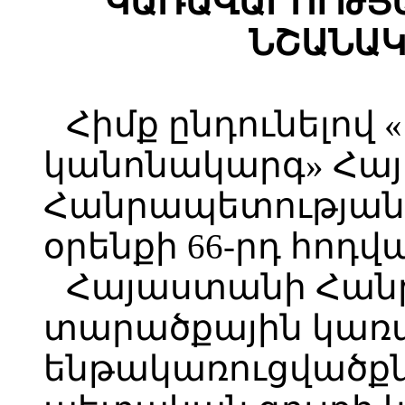
ԿԱՌԱՎԱՐՈՒԹՅ
ՆՇԱՆԱԿ
Հիմք ընդունելով 
կանոնակարգ» Հա
Հանրապետությա
օրենքի 66-րդ հոդվա
Հայաստանի Հան
տարածքային կառ
ենթակառուցվածք