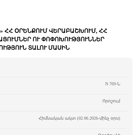
» ՀՀ ՕՐԵՆՔՈՒՄ ՎԵՐԱԲԱՇԽՈՒՄ, ՀՀ
ԼՐԱՑՈՒՄՆԵՐ ՈՒ ՓՈՓՈԽՈՒԹՅՈՒՆՆԵՐ
ՈՒԹՅՈՒՆ ՏԱԼՈՒ ՄԱՍԻՆ
N 769-Ն
Որոշում
Հիմնական ակտ (02.06.2026-մինչ օրս)