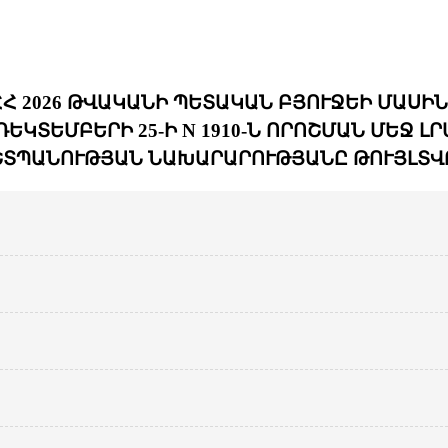
Հ 2026 ԹՎԱԿԱՆԻ ՊԵՏԱԿԱՆ ԲՅՈՒՋԵԻ ՄԱՍԻՆ
ԵԿՏԵՄԲԵՐԻ 25-Ի N 1910-Ն ՈՐՈՇՄԱՆ ՄԵՋ 
ՇՏՊԱՆՈՒԹՅԱՆ ՆԱԽԱՐԱՐՈՒԹՅԱՆԸ ԹՈՒՅԼՏՎ