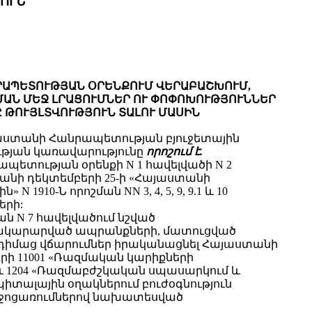
ՈՒՆ
ՆՐԱՊԵՏՈՒԹՅԱՆ ՕՐԵՆՔՈՒՄ ՎԵՐԱԲԱՇԽՈՒՄ,
ՇՄԱՆ ՄԵՋ ԼՐԱՑՈՒՄՆԵՐ ՈՒ ՓՈՓՈԽՈՒԹՅՈՒՆՆԵՐ
 ԹՈՒՅԼՏՎՈՒԹՅՈՒՆ ՏԱԼՈՒ ՄԱՍԻՆ
այաստանի Հանրապետության բյուջետային
ւթյան կառավարությունը
որոշում է.
ետության օրենքի N 1 հավելվածի N 2
անի դեկտեմբերի 25-ի «Հայաստանի
0-Ն որոշման NN 3, 4, 5, 9, 9.1 և 10
երի:
 N 7 հավելվածում նշված
մատակարարված ապրանքների, մատուցված
ի դիմաց վճարումներ իրականացնել Հայաստանի
րի 11001 «Ռազմական կարիքների
և 1204 «Ռազմաբժշկական սպասարկում և
իտալային օղակներում բուժօգնություն
 միջոցառումներով նախատեսված