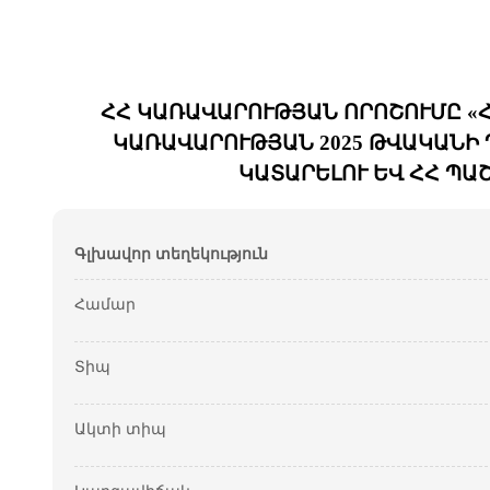
ՀՀ ԿԱՌԱՎԱՐՈՒԹՅԱՆ ՈՐՈՇՈՒՄԸ «Հ
ԿԱՌԱՎԱՐՈՒԹՅԱՆ 2025 ԹՎԱԿԱՆԻ Դ
ԿԱՏԱՐԵԼՈՒ ԵՎ ՀՀ ՊԱ
Գլխավոր տեղեկություն
Համար
Տիպ
Ակտի տիպ