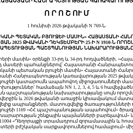
ՀԱՅԱՍՏԱՆԻ ՀԱՆՐԱՊԵՏՈՒԹՅԱՆ ԿԱՌԱՎԱՐՈՒԹՅ
Ո Ր Ո Շ
ՈՒ Մ
1 հունիսի 2026 թվականի N 769-Ն
ԱԿԱՆԻ ՊԵՏԱԿԱՆ ԲՅՈՒՋԵԻ ՄԱՍԻՆ» ՀԱՅԱՍՏԱՆԻ ՀԱ
Ն 2025 ԹՎԱԿԱՆԻ ԴԵԿՏԵՄԲԵՐԻ 25-Ի N 1910-Ն ՈՐՈ
ՐԱՊԵՏՈՒԹՅԱՆ ՊԱՇՏՊԱՆՈՒԹՅԱՆ ՆԱԽԱՐԱՐՈՒԹՅԱՆԸ
ի մասին» օրենքի 33-րդ և 34-րդ հոդվածների, «Հ
3-րդ մասերի պահանջներով՝ Հայաստանի Հանրապետո
ականի պետական բյուջեի մասին» Հայաստանի Հանրապ
տանի Հանրապետության կառավարության 2025 թվակ
ի կատարումն ապահովող միջոցառումների մասին» N 191
թյուններ` համաձայն NN 1, 2, 3, 4, 5 և 6 հավելվածն
ան պաշտպանության նախարարությանը սույն որոշման
ի վերջին և 2026 թվականի առաջին կիսամյակում 
ելիք ապրանքների, մատուցվելիք ծառայություններ
ւջեի 1169 «ՀՀ պաշտպանության ապահովում» ծրագ
խարարության շենքային պայմանների բարելավում» 
1004 «Դեղորայքի տրամադրում զորամասային և հոսպ
ժկետերի բժշկական սարքավորումներով համալրում»