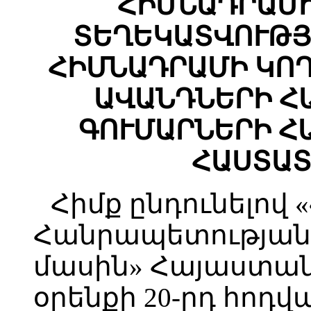
ՀԻՄՆԱԴՐԱՄ
ՏԵՂԵԿԱՏՎՈՒԹՅ
ՀԻՄՆԱԴՐԱՄԻ ԿՈ
ԱՎԱՆԴՆԵՐԻ Հ
ԳՈՒՄԱՐՆԵՐԻ Հ
ՀԱՍՏԱՏ
Հիմք ընդունելով
Հանրապետության
մասին» Հայաստա
օրենքի 20-րդ հոդվ