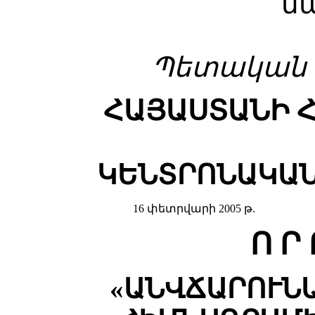
ն
Պետական գ
ՀԱՅԱՍՏԱՆԻ 
ԿԵՆՏՐՈՆԱԿԱՆ
16 փետրվարի 2005 թ.
Ո Ր 
«ԱՆՎՃԱՐՈՒՆ