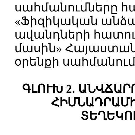
սահմանումները 
«Ֆիզիկական անձա
ավանդների հատու
մասին» Հայաստա
օրենքի սահմանում
ԳԼՈՒԽ 2. ԱՆՎՃԱ
ՀԻՄՆԱԴՐԱՄ
ՏԵՂԵԿՈ