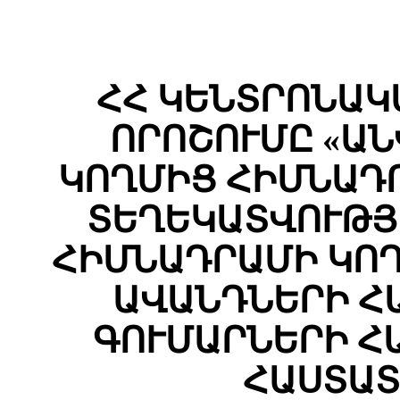
ՀՀ ԿԵՆՏՐՈՆԱԿ
ՈՐՈՇՈՒՄԸ «Ա
ԿՈՂՄԻՑ ՀԻՄՆԱԴ
ՏԵՂԵԿԱՏՎՈՒԹՅ
ՀԻՄՆԱԴՐԱՄԻ ԿՈ
ԱՎԱՆԴՆԵՐԻ Հ
ԳՈՒՄԱՐՆԵՐԻ Հ
ՀԱՍՏԱՏ