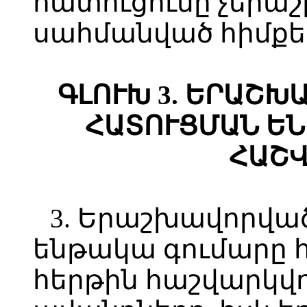
հատուցումը չերաշ
սահմանված հիմքե
ԳԼՈՒԽ 3. ԵՐԱՇ
ՀԱՏՈՒՑՄԱՆ Ե
ՀԱՇՎ
3. Երաշխավորվա
ենթակա գումարը 
հերթին հաշվարկվո