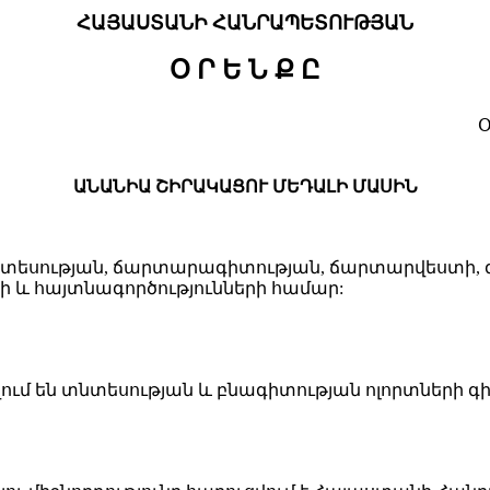
ՀԱՅԱՍՏԱՆԻ ՀԱՆՐԱՊԵՏՈՒԹՅԱՆ
Օ Ր Ե Ն Ք Ը
Օ
ԱՆԱՆԻԱ ՇԻՐԱԿԱՑՈՒ ՄԵԴԱԼԻ ՄԱՍԻՆ
տնտեսության, ճարտարագիտության, ճարտարվեստի,
րի և հայտնագործությունների համար:
ւմ են տնտեսության և բնագիտության ոլորտների 