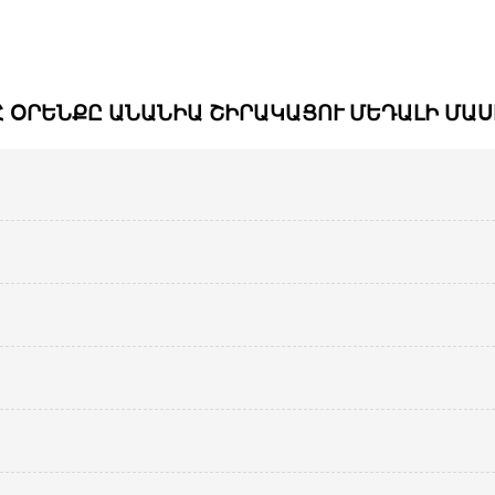
Հ ՕՐԵՆՔԸ ԱՆԱՆԻԱ ՇԻՐԱԿԱՑՈՒ ՄԵԴԱԼԻ ՄԱՍ