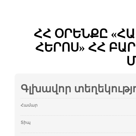
ՀՀ ՕՐԵՆՔԸ «Հ
ՀԵՐՈՍ» ՀՀ ԲԱ
Մ
Գլխավոր տեղեկությ
Համար
Տիպ