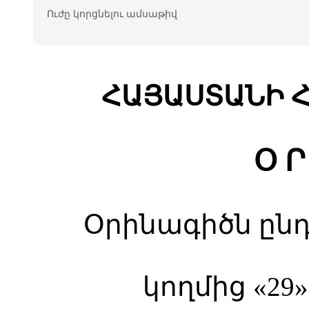
Ուժը կորցնելու ամսաթիվ
ՀԱՅԱՍՏԱՆԻ 
Օ Ր
Օրինագիծն ընդ
կողմից «29»