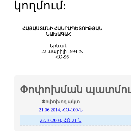
կողմում:
ՀԱՅԱՍՏԱՆԻ ՀԱՆՐԱՊԵՏՈՒԹՅԱՆ
ՆԱԽԱԳԱՀ
Երևան
22 ապրիլի 1994 թ.
ՀՕ-96
Փոփոխման պատմութ
Փոփոխող ակտ
21.06.2014, ՀՕ-100-Ն
22.10.2003, ՀՕ-21-Ն