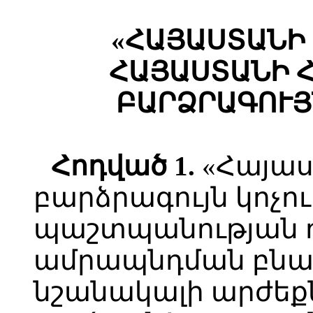
«ՀԱՅԱՍՏԱՆԻ
ՀԱՅԱՍՏԱՆԻ 
ԲԱՐՁՐԱԳՈՒՅ
Հ
ոդված
1.
«Հայաս
բարձրագույն կոչու
պաշտպանության 
ամրապնդման բնա
նշանակալի արժեք