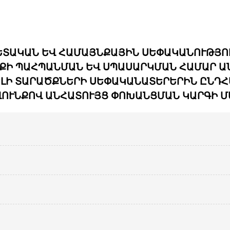
ԵՏԱԿԱՆ ԵՎ ՀԱՄԱՅՆՔԱՅԻՆ ՍԵՓԱԿԱՆՈՒԹՅՈ
Ի ՊԱՀՊԱՆՄԱՆ ԵՎ ՍՊԱՍԱՐԿՄԱՆ ՀԱՄԱՐ Ա
ԿԵԼԻ ՏԱՐԱԾՔՆԵՐԻ ՍԵՓԱԿԱՆԱՏԵՐԵՐԻՆ ԸՆԴ
ՎՈՒՆՔՈՎ ԱՆՀԱՏՈՒՅՑ ՓՈԽԱՆՑՄԱՆ ԿԱՐԳԻ Մ