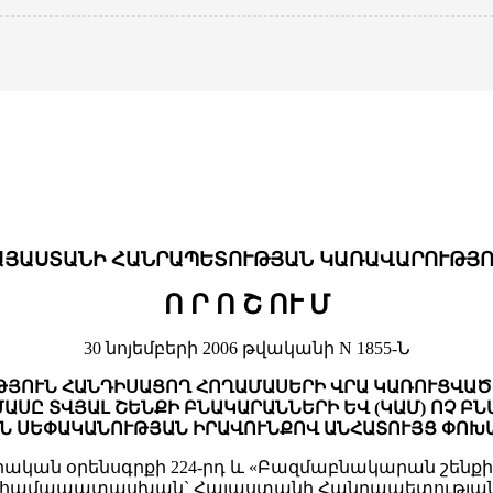
ԱՅԱՍՏԱՆԻ ՀԱՆՐԱՊԵՏՈՒԹՅԱՆ ԿԱՌԱՎԱՐՈՒԹՅՈ
Ո Ր Ո Շ ՈՒ Մ
30 նոյեմբերի 2006 թվականի N 1855-Ն
ԹՅՈՒՆ ՀԱՆԴԻՍԱՑՈՂ ՀՈՂԱՄԱՍԵՐԻ ՎՐԱ ԿԱՌՈՒՑՎԱԾ
ԱՍԸ ՏՎՅԱԼ ՇԵՆՔԻ ԲՆԱԿԱՐԱՆՆԵՐԻ ԵՎ (ԿԱՄ) ՈՉ Բ
Ն ՍԵՓԱԿԱՆՈՒԹՅԱՆ ԻՐԱՎՈՒՆՔՈՎ ԱՆՀԱՏՈՒՅՑ ՓՈԽ
կան օրենսգրքի 224-րդ և «Բազմաբնակարան շենք
րին համապատասխան` Հայաստանի Հանրապետության