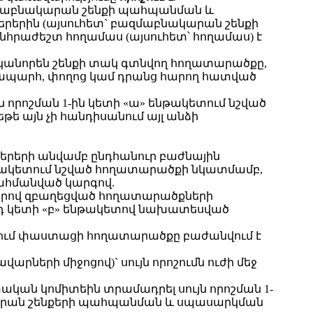
ազմաբնակարան շենքի պահպանման և
րերին (այսուհետ` բազմաբնակարան շենքի
հրաժեշտ հողամաս (այսուհետ՝ հողամաս) է
ականորեն շենքի տակ գտնվող հողատարածքը,
 ճանապարհ, փողոց կամ դրանց հարող հատված
 որոշման 1-ին կետի «ա» ենթակետում նշված
ե այն չի հանդիսանում այլ անձի
երերի անվամբ ընդհանուր բաժնային
նթակետում նշված հողատարածքի նկատմամբ,
սահմանված կարգով.
յցներով զբաղեցված հողատարածքների
րդ կետի «բ» ենթակետով նախատեսված
պքում փաստացի հողատարածքը բաժանվում է
երի միջոցով)` սույն որոշումն ուժի մեջ
ան կոմիտեին տրամադրել սույն որոշման 1-
րան շենքերի պահպանման և սպասարկման