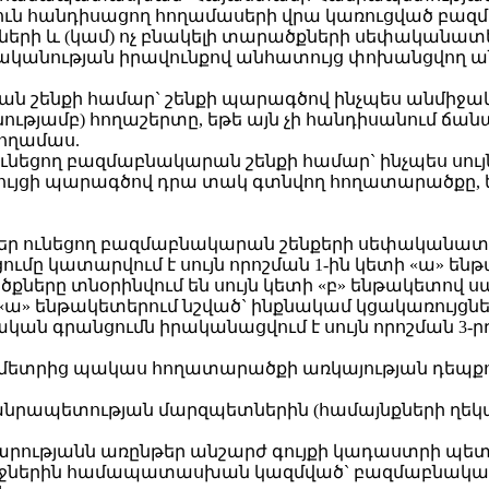
յուն հանդիսացող հողամասերի վրա կառուցված բ
երի և (կամ) ոչ բնակելի տարածքների սեփականատե
կանության իրավունքով անհատույց փոխանցվող ան
րան շենքի համար` շենքի պարագծով ինչպես անմիջ
լայնությամբ) հողաշերտը, եթե այն չի հանդիսանում
հողամաս.
ւնեցող բազմաբնակարան շենքի համար` ինչպես սույն
ւյցի պարագծով դրա տակ գտնվող հողատարածքը, եթ
ներ ունեցող բազմաբնակարան շենքերի սեփականատ
մը կատարվում է սույն որոշման 1-ին կետի «ա» ե
քները տնօրինվում են սույն կետի «բ» ենթակետով 
 կետի «ա» ենթակետերում նշված` ինքնակամ կցակառու
ան գրանցումն իրականացվում է սույն որոշման 3-
իջև 3 մետրից պակաս հողատարածքի առկայության դե
ապետության մարզպետներին (համայնքների ղեկավարն
ւթյանն առընթեր անշարժ գույքի կադաստրի պետակ
անջներին համապատասխան կազմված` բազմաբնակա