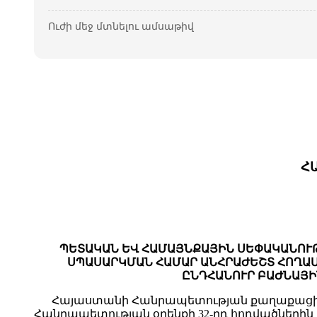
Ուժի մեջ մտնելու ամսաթիվ
Հ
ՊԵՏԱԿԱՆ ԵՎ ՀԱՄԱՅՆՔԱՅԻՆ ՍԵՓԱԿԱՆՈՒ
ՍՊԱՍԱՐԿՄԱՆ ՀԱՄԱՐ ԱՆՀՐԱԺԵՇՏ ՀՈՂԱՄ
ԸՆԴՀԱՆՈՒՐ ԲԱԺՆԱՅԻ
Հայաստանի Հանրապետության քաղաքացիա
Հանրապետության օրենքի 32-րդ հոդվածնե