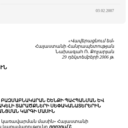
03.02.2007
«Վավերացնում եմ»
Հայաստանի Հանրապետության
Նախագահ Ռ. Քոչարյան
29 դեկտեմբերի 2006 թ.
ՒՆ
 ԲԱԶՄԱԲՆԱԿԱՐԱՆ ՇԵՆՔԻ ՊԱՀՊԱՆՄԱՆ ԵՎ
ՆԱԿԵԼԻ ՏԱՐԱԾՔՆԵՐԻ ՍԵՓԱԿԱՆԱՏԵՐԵՐԻՆ
ԱՆՑՄԱՆ ԿԱՐԳԻ ՄԱՍԻՆ
ի կառավարման մասին» Հայաստանի
 կառավարությունը
որոշում է.