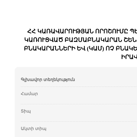
ՀՀ ԿԱՌԱՎԱՐՈՒԹՅԱՆ ՈՐՈՇՈՒՄԸ Պ
ԿԱՌՈՒՑՎԱԾ ԲԱԶՄԱԲՆԱԿԱՐԱՆ ՇԵՆՔ
ԲՆԱԿԱՐԱՆՆԵՐԻ ԵՎ (ԿԱՄ) ՈՉ ԲՆԱ
ԻՐԱ
Գլխավոր տեղեկություն
Համար
Տիպ
Ակտի տիպ