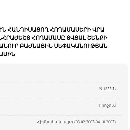
ՒՆ ՀԱՆԴԻՍԱՑՈՂ ՀՈՂԱՄԱՍԵՐԻ ՎՐԱ
ՆՀՐԱԺԵՇՏ ՀՈՂԱՄԱՍԸ ՏՎՅԱԼ ՇԵՆՔԻ
ՀԱՆՈՒՐ ԲԱԺՆԱՅԻՆ ՍԵՓԱԿԱՆՈՒԹՅԱՆ
ԱՍԻՆ
N 1855-Ն
Որոշում
Հիմնական ակտ (03.02.2007-04.10.2007)