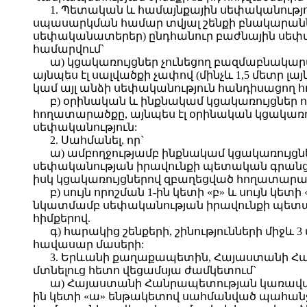
1. Պետական և համայնքային սեփականութ
սպասարկման համար տվյալ շենքի բնակարանն
սեփականատերեր) ընդհանուր բաժնային սեփա
համարվում`
ա) կցակառույցներ չունեցող բազմաբնակա
այնպես էլ սալվածքի չափով (մինչև 1,5 մետր 
կամ այլ անձի սեփականություն հանդիսացող 
բ) օրինական և ինքնակամ կցակառույցներ ո
հողատարածքը, այնպես էլ օրինական կցակառո
սեփականություն:
2. Սահմանել, որ`
ա) ամբողջությամբ ինքնակամ կցակառույց
սեփականության իրավունքի պետական գրանցու
իսկ կցակառույցներով զբաղեցված հողատարած
բ) սույն որոշման 1-ին կետի «բ» և սույն
նկատմամբ սեփականության իրավունքի պետակ
հիմքերով.
գ) հարակից շենքերի, շինությունների մ
հավասար մասերի:
3. Երևանի քաղաքապետին, Հայաստանի Հանր
մտնելուց հետո վեցամսյա ժամկետում`
ա) Հայաստանի Հանրապետության կառավարո
ին կետի «ա» ենթակետով սահմանված պահ