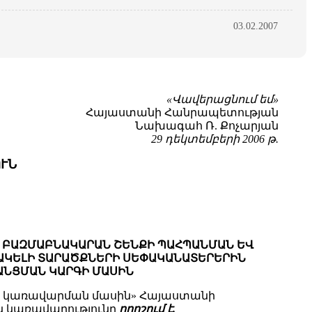
03.02.2007
«Վավերացնում եմ»
Հայաստանի Հանրապետության
Նախագահ Ռ. Քոչարյան
29 դեկտեմբերի 2006 թ.
ՒՆ
 ԲԱԶՄԱԲՆԱԿԱՐԱՆ ՇԵՆՔԻ ՊԱՀՊԱՆՄԱՆ ԵՎ
ՆԱԿԵԼԻ ՏԱՐԱԾՔՆԵՐԻ ՍԵՓԱԿԱՆԱՏԵՐԵՐԻՆ
ԱՆՑՄԱՆ ԿԱՐԳԻ ՄԱՍԻՆ
ի կառավարման մասին» Հայաստանի
 կառավարությունը
որոշում է.