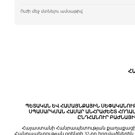
Ուժի մեջ մտնելու ամսաթիվ
Հ
ՊԵՏԱԿԱՆ ԵՎ ՀԱՄԱՅՆՔԱՅԻՆ ՍԵՓԱԿԱՆՈՒ
ՍՊԱՍԱՐԿՄԱՆ ՀԱՄԱՐ ԱՆՀՐԱԺԵՇՏ ՀՈՂԱՄ
ԸՆԴՀԱՆՈՒՐ ԲԱԺՆԱՅԻ
Հայաստանի Հանրապետության քաղաքացիա
Հանրապետության օրենքի 32-րդ հոդվածնե