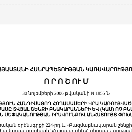
ԱՅԱՍՏԱՆԻ ՀԱՆՐԱՊԵՏՈՒԹՅԱՆ ԿԱՌԱՎԱՐՈՒԹՅՈ
Ո Ր Ո Շ ՈՒ Մ
30 նոյեմբերի 2006 թվականի N 1855-Ն
ԹՅՈՒՆ ՀԱՆԴԻՍԱՑՈՂ ՀՈՂԱՄԱՍԵՐԻ ՎՐԱ ԿԱՌՈՒՑՎԱԾ
ԱՍԸ ՏՎՅԱԼ ՇԵՆՔԻ ԲՆԱԿԱՐԱՆՆԵՐԻ ԵՎ (ԿԱՄ) ՈՉ Բ
Ն ՍԵՓԱԿԱՆՈՒԹՅԱՆ ԻՐԱՎՈՒՆՔՈՎ ԱՆՀԱՏՈՒՅՑ ՓՈԽ
կան օրենսգրքի 224-րդ և «Բազմաբնակարան շենք
րին համապատասխան` Հայաստանի Հանրապետության