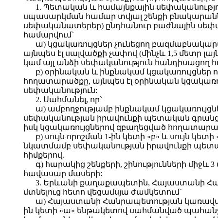
1. Պետական և համայնքային սեփականութ
սպասարկման համար տվյալ շենքի բնակարանն
սեփականատերեր) ընդհանուր բաժնային սեփա
համարվում`
ա) կցակառույցներ չունեցող բազմաբնակա
այնպես էլ սալվածքի չափով (մինչև 1,5 մետր 
կամ այլ անձի սեփականություն հանդիսացող 
բ) օրինական և ինքնակամ կցակառույցներ ո
հողատարածքը, այնպես էլ օրինական կցակառո
սեփականություն:
2. Սահմանել, որ`
ա) ամբողջությամբ ինքնակամ կցակառույց
սեփականության իրավունքի պետական գրանցու
իսկ կցակառույցներով զբաղեցված հողատարած
բ) սույն որոշման 1-ին կետի «բ» և սույն
նկատմամբ սեփականության իրավունքի պետակ
հիմքերով.
գ) հարակից շենքերի, շինությունների մ
հավասար մասերի:
3. Երևանի քաղաքապետին, Հայաստանի Հանր
մտնելուց հետո վեցամսյա ժամկետում`
ա) Հայաստանի Հանրապետության կառավարո
ին կետի «ա» ենթակետով սահմանված պահ