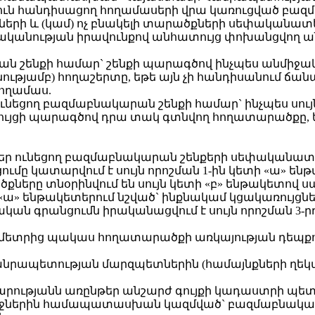
յուն հանդիսացող հողամասերի վրա կառուցված բ
երի և (կամ) ոչ բնակելի տարածքների սեփականատե
կանության իրավունքով անհատույց փոխանցվող ան
րան շենքի համար` շենքի պարագծով ինչպես անմիջ
լայնությամբ) հողաշերտը, եթե այն չի հանդիսանում
հողամաս.
ւնեցող բազմաբնակարան շենքի համար` ինչպես սույն
ւյցի պարագծով դրա տակ գտնվող հողատարածքը, եթ
ներ ունեցող բազմաբնակարան շենքերի սեփականատ
մը կատարվում է սույն որոշման 1-ին կետի «ա» ե
քները տնօրինվում են սույն կետի «բ» ենթակետով 
 կետի «ա» ենթակետերում նշված` ինքնակամ կցակառու
ան գրանցումն իրականացվում է սույն որոշման 3-
իջև 3 մետրից պակաս հողատարածքի առկայության դե
ապետության մարզպետներին (համայնքների ղեկավարն
ւթյանն առընթեր անշարժ գույքի կադաստրի պետակ
անջներին համապատասխան կազմված` բազմաբնակա