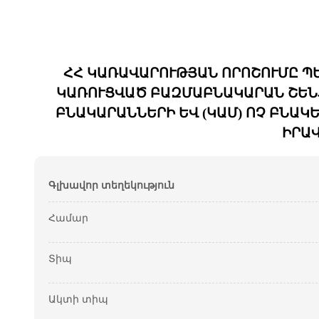
ՀՀ ԿԱՌԱՎԱՐՈՒԹՅԱՆ ՈՐՈՇՈՒՄԸ Պ
ԿԱՌՈՒՑՎԱԾ ԲԱԶՄԱԲՆԱԿԱՐԱՆ ՇԵՆՔ
ԲՆԱԿԱՐԱՆՆԵՐԻ ԵՎ (ԿԱՄ) ՈՉ ԲՆԱ
ԻՐԱ
Գլխավոր տեղեկություն
Համար
Տիպ
Ակտի տիպ