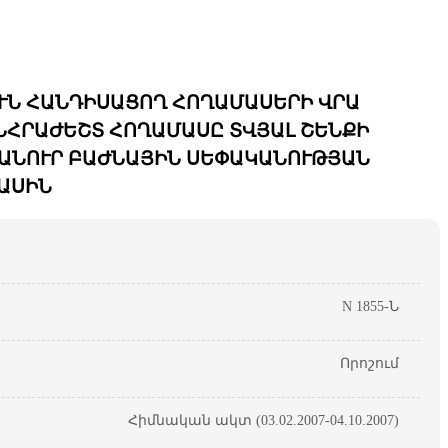
ՒՆ ՀԱՆԴԻՍԱՑՈՂ ՀՈՂԱՄԱՍԵՐԻ ՎՐԱ
ՆՀՐԱԺԵՇՏ ՀՈՂԱՄԱՍԸ ՏՎՅԱԼ ՇԵՆՔԻ
ՀԱՆՈՒՐ ԲԱԺՆԱՅԻՆ ՍԵՓԱԿԱՆՈՒԹՅԱՆ
ԱՍԻՆ
N 1855-Ն
Որոշում
Հիմնական ակտ (03.02.2007-04.10.2007)