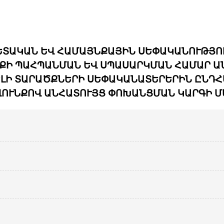
ԵՏԱԿԱՆ ԵՎ ՀԱՄԱՅՆՔԱՅԻՆ ՍԵՓԱԿԱՆՈՒԹՅՈ
Ի ՊԱՀՊԱՆՄԱՆ ԵՎ ՍՊԱՍԱՐԿՄԱՆ ՀԱՄԱՐ Ա
ԿԵԼԻ ՏԱՐԱԾՔՆԵՐԻ ՍԵՓԱԿԱՆԱՏԵՐԵՐԻՆ ԸՆԴ
ՎՈՒՆՔՈՎ ԱՆՀԱՏՈՒՅՑ ՓՈԽԱՆՑՄԱՆ ԿԱՐԳԻ Մ