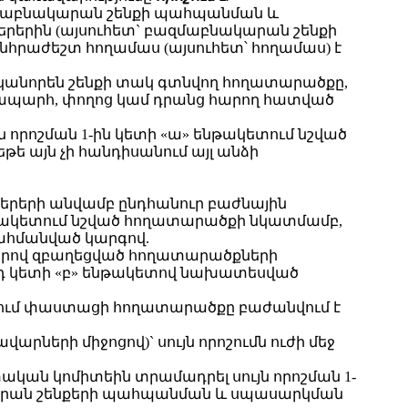
ազմաբնակարան շենքի պահպանման և
րերին (այսուհետ` բազմաբնակարան շենքի
հրաժեշտ հողամաս (այսուհետ՝ հողամաս) է
ականորեն շենքի տակ գտնվող հողատարածքը,
 ճանապարհ, փողոց կամ դրանց հարող հատված
 որոշման 1-ին կետի «ա» ենթակետում նշված
ե այն չի հանդիսանում այլ անձի
երերի անվամբ ընդհանուր բաժնային
նթակետում նշված հողատարածքի նկատմամբ,
սահմանված կարգով.
յցներով զբաղեցված հողատարածքների
րդ կետի «բ» ենթակետով նախատեսված
պքում փաստացի հողատարածքը բաժանվում է
երի միջոցով)` սույն որոշումն ուժի մեջ
ան կոմիտեին տրամադրել սույն որոշման 1-
րան շենքերի պահպանման և սպասարկման