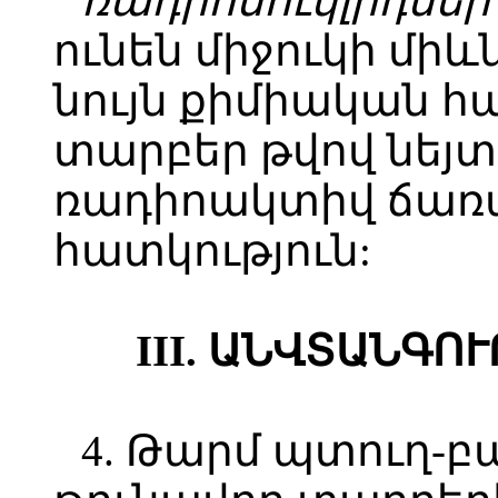
ռադիոնուկլիդներ
ունեն միջուկի միև
նույն քիմիական հա
տարբեր թվով նեյտ
ռադիոակտիվ ճառա
հատկություն:
III. ԱՆՎՏԱՆԳ
4. Թարմ պտուղ-բ