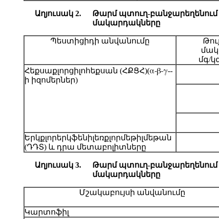
Աղյուսակ 2.
Թարմ պտուղ-բանջարեղենում 
մակարդակները
Պեստիցիդի անվանումը
Թու
մակ
մգ/կգ
α-β-
γ
Հեքսաքլորցիլոհեքսան (ՀՔՑՀ)(
--
ի իզոմերներ)
Երկքլորերկֆենիլեռքլորմեթիլմեթան
(ԴԴՏ) և դրա մետաբոլիտները
Աղյուսակ 3.
Թարմ պտուղ-բանջարեղենում
մակարդակները
Մշակաբույսի անվանումը
Կարտոֆիլ