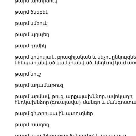
թարմ արտիճուկ
թարմ ծնեբեկ
թարմ սմբուկ
թարմ պղպեղ
թարմ դդմիկ
թարմ կոկոսյան, բրազիլական և կեչու ընկույզնե
կճեպահանված կամ չհանված, կեղևով կամ առ
թարմ նուշ
թարմ ադամաթուզ
թարմ արմավ, թուզ, արքայախնձոր, ավոկադո,
հնդկախնձոր (գուայավա), մանգո և մանգոստ
թարմ ցիտրուսային պտուղներ
թարմ խաղող
թարմ սեխ (ներառյալ ձմերուկը) և պապայա