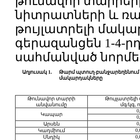
թունավոր տարրեր
նիտրատների և ռա
թույլատրելի մակա
գերազանցեն 1-4-ր
սահմանված նորմե
Աղյուսակ 1.
Թարմ պտուղ-բանջարեղենում 
մակարդակները
Թունավոր տարրի
Թույլատրելի
անվանումը
մգ/կգ, 
0
Կապար
0
0
Արսեն
0,
Կադմիում
0,
Սնդիկ