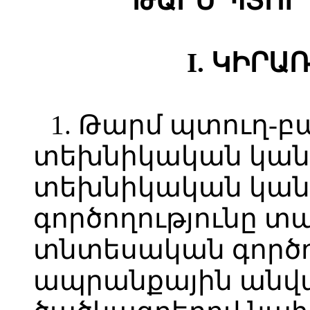
ԹԱՐՄ ՊՏՈՒ
I. ԿԻՐԱ
1. Թարմ պտուղ-
տեխնիկական կանո
տեխնիկական կան
գործողությունը տ
տնտեսական գործո
ապրանքային անվ