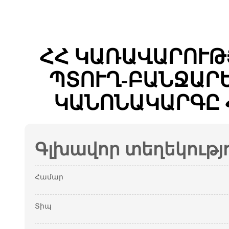
ՀՀ ԿԱՌԱՎԱՐՈՒԹ
ՊՏՈՒՂ-ԲԱՆՋԱՐ
ԿԱՆՈՆԱԿԱՐԳԸ 
Գլխավոր տեղեկությ
Համար
Տիպ