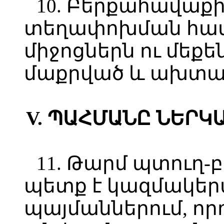
10. Բերքահավաքի
տեղափոխման հա
միջոցներն ու մեքե
մաքրված և ախտա
V. ՊԱՀՄԱՆԸ ՆԵՐ
11. Թարմ պտուղ-
պետք է կազմակեր
պայմաններում, ո