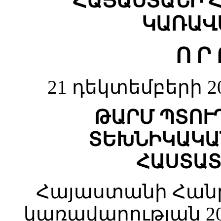
ՀԱՅԱՍՏԱՆԻ 
ԿԱՌԱՎ
Ո Ր 
21 դեկտեմբերի 2
ԹԱՐՄ ՊՏՈՒ
ՏԵԽՆԻԿԱԿԱ
ՀԱՍՏԱՏ
Հայաստանի Հան
կառավարության 2