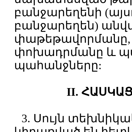
բանջարեղենի (այս
բանջարեղեն) անվ
փաթեթավորմանը, 
փոխադրմանը և պ
պահանջները:
II. ՀԱՍԿ
3. Սույն տեխնի
կիրառված են հետև