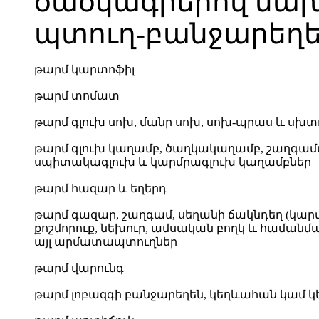
ծածկագրերով նա
պտուղ-բանջարեղե
թարմ կարտոֆիլ
թարմ տոմատ
թարմ գլուխ սոխ, մանր սոխ, սոխ-պրաս և սխտ
թարմ գլուխ կաղամբ, ծաղկակաղամբ, շաղգա
սպիտակագլուխ և կարմրագլուխ կաղամբներ
թարմ հազար և եղերդ
թարմ գազար, շաղգամ, սեղանի ճակնդեղ (կարմ
քոշմորուք, նեխուր, ամսական բողկ և համանմա
այլ արմատապտուղներ
թարմ վարունգ
թարմ լոբազգի բանջարեղեն, կեղևահան կամ կ