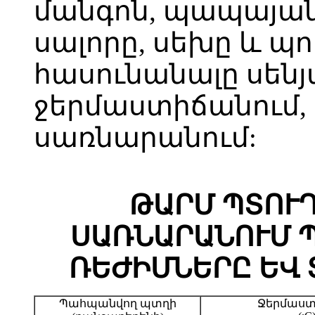
մանգոն, պապայան,
սալորը, սեխը և պո
հասունանալը սենյ
ջերմաստիճանում,
սառնարանում:
ԹԱՐՄ ՊՏՈՒ
ՍԱՌՆԱՐԱՆՈՒՄ 
ՌԵԺԻՄՆԵՐԸ ԵՎ
Պահպանվող պտղի
Ջերմաստ