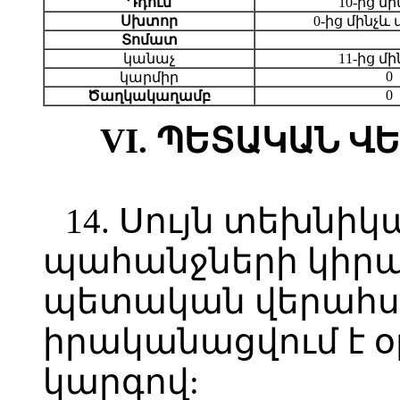
Դդում
10-ից մի
Սխտոր
0-ից մինչև 
Տոմատ
կանաչ
11-ից մի
0
կարմիր
0
Ծաղկակաղամբ
VI. ՊԵՏԱԿԱՆ 
14. Սույն տեխն
պահանջների կիր
պետական վերահսկ
իրականացվում է 
կարգով: