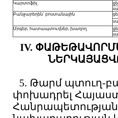
Կարտոֆիլ
ցե
սա
Բանջարեղեն` բոստանային
ցե
սա
Մրգեր, հատապտուղներ, խաղող
ցե
սա
IV. ՓԱԹԵԹԱՎՈՐ
ՆԵՐԿԱՅԱՑՎ
5. Թարմ պտուղ-բ
փոխադրել Հայաս
Հանրապետության