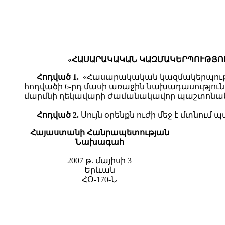
«ՀԱՍԱՐԱԿԱԿԱՆ ԿԱԶՄԱԿԵՐՊՈՒԹՅՈՒ
Հոդված 1.
«Հասարակական կազմակերպությու
հոդվածի 6-րդ մասի առաջին նախադասությունը 
մարմնի ղեկավարի ժամանակավոր պաշտոնակ
Հոդված 2.
Սույն օրենքն ուժի մեջ է մտնու
Հայաստանի Հանրապետության
Նախագահ
2007 թ. մայիսի 3
Երևան
ՀՕ-170-Ն