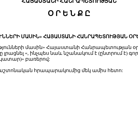
ՀԱՅԱՍՏԱՆԻ ՀԱՆՐԱՊԵՏՈՒԹՅԱՆ
Օ Ր Ե Ն Ք Ը
ՆՆԵՐԻ ՄԱՍԻՆ» ՀԱՅԱՍՏԱՆԻ ՀԱՆՐԱՊԵՏՈՒԹՅԱՆ ՕՐԵ
նների մասին» Հայաստանի Հանրապետության օրենքի 
լրացնել «, ինչպես նաև նշանակում է (ընտրում է) 
ատար)» բառերով:
մ պաշտոնական հրապարակումից մեկ ամիս հետո: