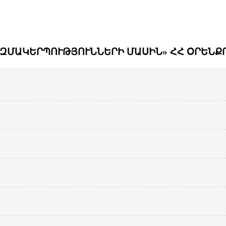
ԶՄԱԿԵՐՊՈՒԹՅՈՒՆՆԵՐԻ ՄԱՍԻՆ» ՀՀ ՕՐԵՆՔՈ