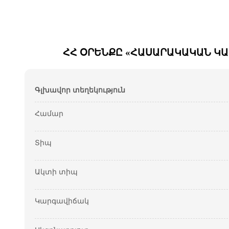
ՀՀ ՕՐԵՆՔԸ «ՀԱՍԱՐԱԿԱԿԱՆ ԿԱ
Գլխավոր տեղեկություն
Համար
Տիպ
Ակտի տիպ
Կարգավիճակ