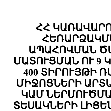
ՀՀ ԿԱՌԱՎԱՐ
ՀԵՌԱՐՁԱԿՄ
ԱՊԱՀՈՎՄԱՆ Ծ
ՄԱՏՈՒՑՄԱՆ ՈՒ 9 
400 ՏԻՐՈՒՅԹԻ 
ՄԻՋՈՑՆԵՐԻ ԱՐՏ
ԿԱՄ ՆԵՐՄՈՒԾՄԱ
ՏԵՍԱԿՆԵՐԻ ԼԻՑԵ