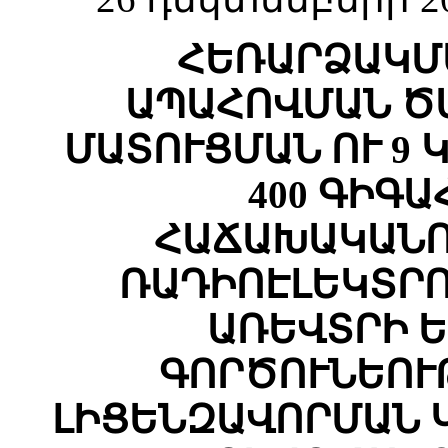
ՀԵՌԱՐՁԱԿՄ
ԱՊԱՀՈՎՄԱՆ Ծ
ՄԱՏՈՒՑՄԱՆ ՈՒ 9 
400 ԳԻԳ
ՀԱՃԱԽԱԿԱՆՈ
ՌԱԴԻՈԷԼԵԿՏՐ
ԱՌԵՎՏՐԻ 
ԳՈՐԾՈՒՆԵՈՒ
ԼԻՑԵՆԶԱՎՈՐՄԱՆ 