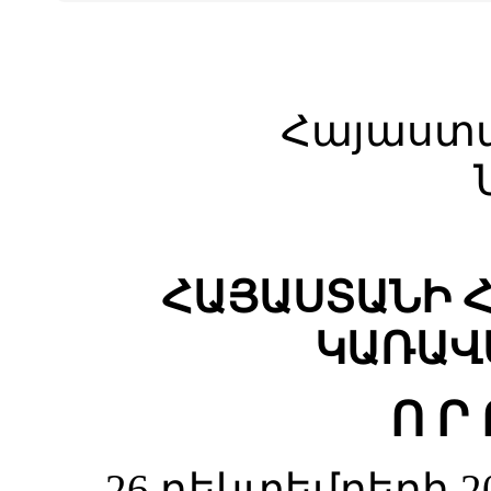
Հայաստ
ՀԱՅԱՍՏԱՆԻ 
ԿԱՌԱՎ
Ո Ր 
26 դեկտեմբերի 2