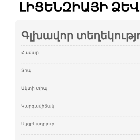
ԼԻՑԵՆԶԻԱՅԻ ՁԵՎ
Գլխավոր տեղեկությ
Համար
Տիպ
Ակտի տիպ
Կարգավիճակ
Սկզբնաղբյուր