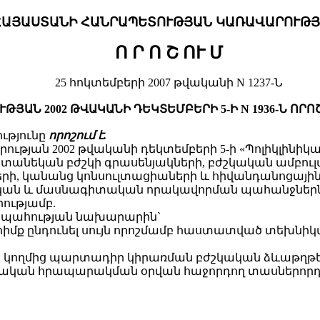
ՀԱՅԱՍՏԱՆԻ ՀԱՆՐԱՊԵՏՈՒԹՅԱՆ ԿԱՌԱՎԱՐՈՒԹՅ
Ո Ր Ո Շ ՈՒ Մ
25 հոկտեմբերի 2007 թվականի N 1237-Ն
ՅԱՆ 2002 ԹՎԱԿԱՆԻ ԴԵԿՏԵՄԲԵՐԻ 5-Ի N 1936-Ն ՈՐ
ւթյունը
որոշում է.
թյան 2002 թվականի դեկտեմբերի 5-ի «Պոլիկլինիկ
անեկան բժշկի գրասենյակների, բժշկական ամբուլ
րի, կանանց կոնսուլտացիաների և հիվանդանոցային
 և մասնագիտական որակավորման պահանջներն ու
ությամբ.
ապահության նախարարին`
մ հիմք ընդունել սույն որոշմամբ հաստատված տե
ի կողմից պարտադիր կիրառման բժշկական ձևաթղթեր
շտոնական հրապարակման օրվան հաջորդող տասներորդ