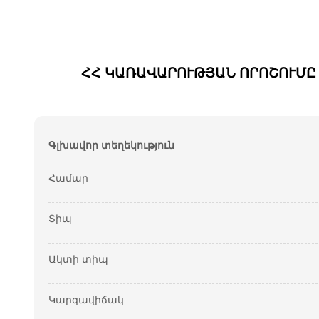
ՀՀ ԿԱՌԱՎԱՐՈՒԹՅԱՆ ՈՐՈՇՈՒՄԸ Հ
Գլխավոր տեղեկություն
Համար
Տիպ
Ակտի տիպ
Կարգավիճակ