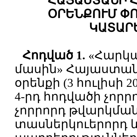
ՀԱՅԱՍՏԱՆԻ 
ՕՐԵՆՔՈՒՄ Փ
ԿԱՏԱՐ
Հոդված 1.
«Հարկա
մասին» Հայաստա
օրենքի (3 հուլիսի 
4-րդ հոդվածի չոր
չորրորդ թվարկման
տասներկուերորդ 