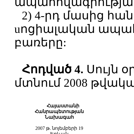
ապահովագրության 
2) 4-րդ մասից հ
uոցիալական ապահո
բառերը:
Հոդված 4.
Սույն օ
մտնում 2008 թվակա
Հ
այաստանի
Հ
անրապետության
Ն
ախագահ
2007 թ. նոյեմբերի 19
Երևան