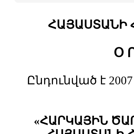
ՀԱՅԱՍՏԱՆԻ 
Օ Ր
Ընդունված է 20
«ՀԱՐԿԱՅԻՆ ԾԱ