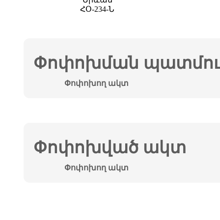
ՀՕ-234-Ն
Փոփոխման պատմութ
Փոփոխող ակտ
Փոփոխված ակտ
Փոփոխող ակտ