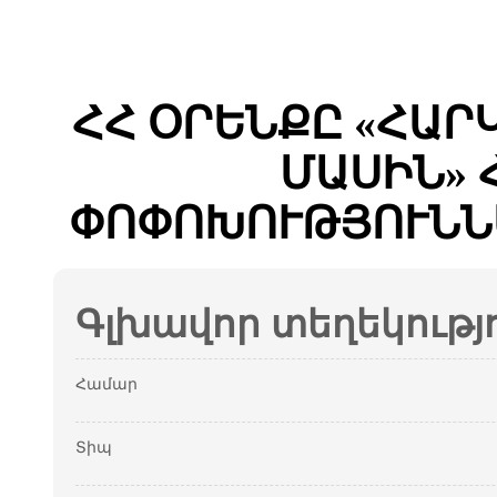
ՀՀ ՕՐԵՆՔԸ «ՀԱ
ՄԱՍԻՆ» 
ՓՈՓՈԽՈՒԹՅՈՒՆՆ
Գլխավոր տեղեկությ
Համար
Տիպ