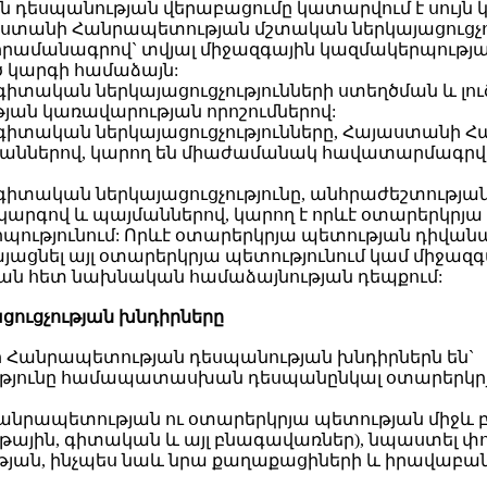
 դեսպանության վերաբացումը կատարվում է սույն 
աստանի Հանրապետության մշտական ներկայացուցչութ
մանագրով` տվյալ միջազգային կազմակերպությա
ծ կարգի համաձայն:
իտական ներկայացուցչությունների ստեղծման և լ
ան կառավարության որոշումներով:
իտական ներկայացուցչությունները, Հայաստանի 
ններով, կարող են միաժամանակ հավատարմագրվել 
իտական ներկայացուցչությունը, անհրաժեշտությա
րգով և պայմաններով, կարող է որևէ օտարերկրյա 
րպությունում: Որևէ օտարերկրյա պետության դիվան
ցնել այլ օտարերկրյա պետությունում կամ միջազգա
ան հետ նախնական համաձայնության դեպքում:
ցուցչության խնդիրները
ի Հանրապետության դեսպանության խնդիրներն են`
ւթյունը համապատասխան դեսպանընկալ օտարերկրյ
անրապետության ու օտարերկրյա պետության միջև 
ւթային, գիտական և այլ բնագավառներ), նպաստել
ան, ինչպես նաև նրա քաղաքացիների և իրավաբան