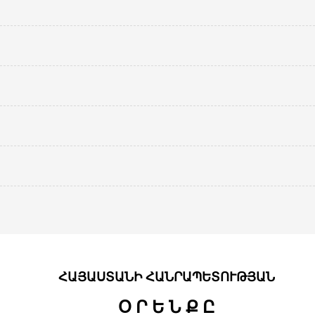
ՀԱՅԱՍՏԱՆԻ ՀԱՆՐԱՊԵՏՈՒԹՅԱՆ
Օ Ր Ե Ն Ք Ը