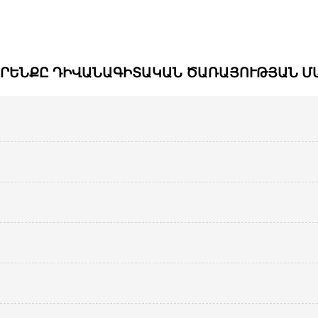
ՕՐԵՆՔԸ ԴԻՎԱՆԱԳԻՏԱԿԱՆ ԾԱՌԱՅՈՒԹՅԱՆ Մ