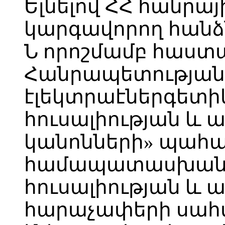
Ելնելով ՀՀ հանրայ
կարգավորող հանձնա
Ն որոշմամբ հաս
Հանրապետության
էլեկտրաէներգետ
հուսալիության և 
կանոնների» պահա
համապատասխան
հուսալիության և 
հարաչափերի սահմ