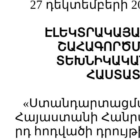
27 դեկտեմբերի 2
ԷԼԵԿՏՐԱԿԱՅԱ
ՇԱՀԱԳՈՐԾՄ
ՏԵԽՆԻԿԱԿԱ
ՀԱՍՏԱՏ
«Ստանդարտացմա
Հայաստանի Հանրա
րդ հոդվածի դրույ