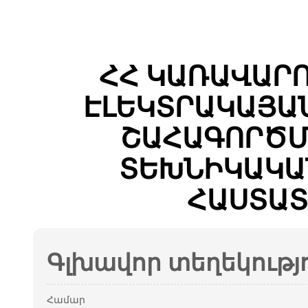
ՀՀ ԿԱՌԱՎԱՐ
ԷԼԵԿՏՐԱԿԱՅԱ
ՇԱՀԱԳՈՐԾՄ
ՏԵԽՆԻԿԱԿԱ
ՀԱՍՏԱՏ
Գլխավոր տեղեկությ
Համար