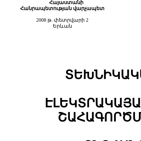
Հ
այաստանի
Հ
անրապետության
վարչապետ
2008 թ. փետրվարի 2
Երևան
ՏԵԽՆԻԿԱԿ
ԷԼԵԿՏՐԱԿԱՅԱ
ՇԱՀԱԳՈՐԾՄ