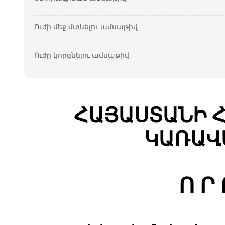
Ուժի մեջ մտնելու ամսաթիվ
Ուժը կորցնելու ամսաթիվ
ՀԱՅԱՍՏԱՆԻ 
ԿԱՌԱՎ
Ո Ր 