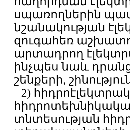
հաղորդման էլեկտ
սպառողներին պա
նշանակության էլ
զուգահեռ աշխատո
արտադրող էլեկտ
ինչպես նաև դրա
շենքերի, շինությո
2) հիդրոէլեկտրա
հիդրոտեխնիկական 
տնտեսության հիդ