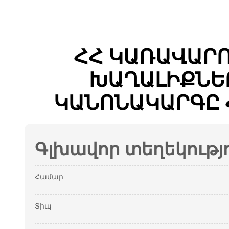
ՀՀ ԿԱՌԱՎԱՐ
ԽԱՂԱԼԻՔՆԵ
ԿԱՆՈՆԱԿԱՐԳԸ 
Գլխավոր տեղեկությ
Համար
Տիպ