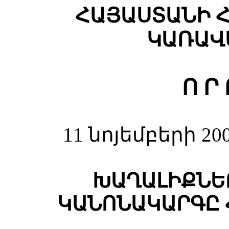
ՀԱՅԱՍՏԱՆԻ 
ԿԱՌԱՎ
Ո Ր 
11 նոյեմբերի 20
ԽԱՂԱԼԻՔՆԵ
ԿԱՆՈՆԱԿԱՐԳԸ 