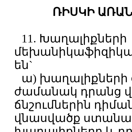
ՌԻՍԿԻ ԱՌԱ
11. Խաղալիքների
մեխանիկաֆիզիկա
են`
ա) խաղալիքների
ժամանակ դրանց 
ճնշումներին դիմա
վնասվածք ստանալ
խաղալիքները և դր