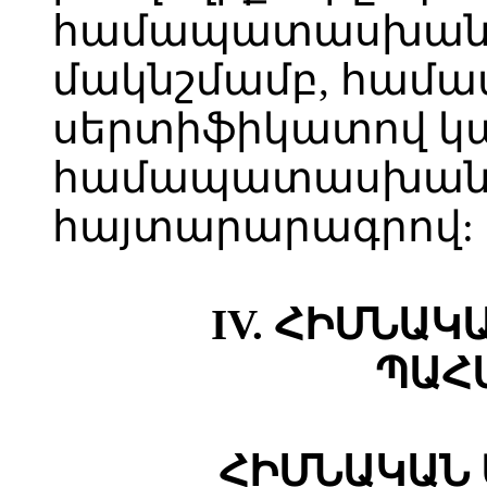
համապատասխանո
մակնշմամբ, համ
սերտիֆիկատով կ
համապատասխանո
հայտարարագրով:
IV. ՀԻՄՆԱ
ՊԱՀ
ՀԻՄՆԱԿԱՆ