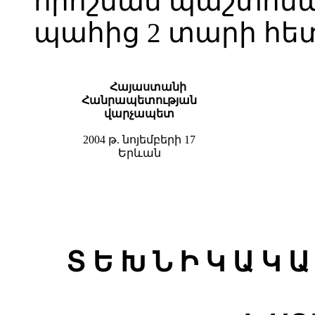
որոշման պաշտոն
պահից 2 տարի հե
Հայաստանի
Հանրապետության
վարչապետ
2004 թ. նոյեմբերի 17
Երևան
Տ Ե Խ Ն Ի Կ Ա Կ Ա