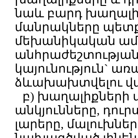
նաև բարդ խաղալ
մանրակները պետք
մեխանիկական ամրո
անհրաժեշտության
կայունություն` առ
ձևախախտվելու վ
բ) խաղալիքների
անկյունները, դուր
լարերը, մալուխնե
նախագծված լինեն 