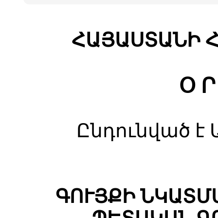
ՀԱՅԱՍՏԱՆԻ 
Օ Ր
Ընդունված է 
ԳՈՒՅՔԻ ՆԿԱՏՄ