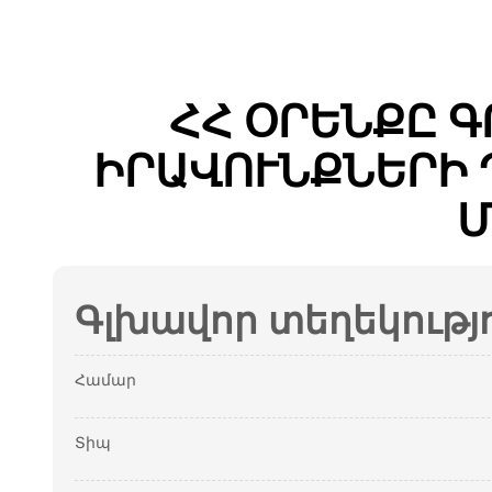
ՀՀ ՕՐԵՆՔԸ 
ԻՐԱՎՈՒՆՔՆԵՐԻ
Մ
Գլխավոր տեղեկությ
Համար
Տիպ