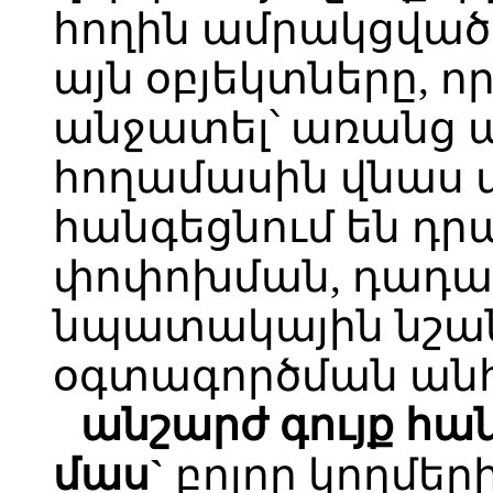
հողին ամրակցված ա
այն օբյեկտները, ո
անջատել՝ առանց ա
հողամասին վնաս 
հանգեցնում են դր
փոփոխման, դադա
նպատակային նշա
օգտագործման անհ
անշարժ գույք հա
մաս`
բոլոր կողմե