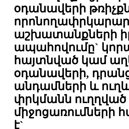
օդանավերի թռիչք
որոնողափրկարա
աշխատանքների 
ապահովումը` կոր
հայտնված կամ ա
օդանավերի, դրան
անդամների և ուղև
փրկմանն ուղղված
միջոցառումների հա
է`