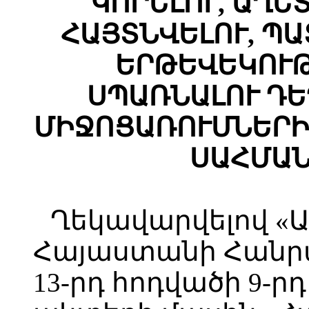
ԿՈՐԵԼՈՒ, ԱՂԵ
ՀԱՅՏՆՎԵԼՈՒ, Պ
ԵՐԹԵՎԵԿՈՒԹ
ՍՊԱՌՆԱԼՈՒ Դ
ՄԻՋՈՑԱՌՈՒՄՆԵՐԻ
ՍԱՀՄԱՆ
Ղեկավարվելով «
Հայաստանի Հանր
13-րդ հոդվածի 9-