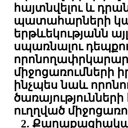
հայտնվելու և դր
պատահարների կա
երթևեկությանն այ
սպառնալու դեպքո
որոնողափրկարա
միջոցառումների 
ինչպես նաև որո
ծառայություններ
ուղղված միջոցառո
2. Քաղաքացիակ