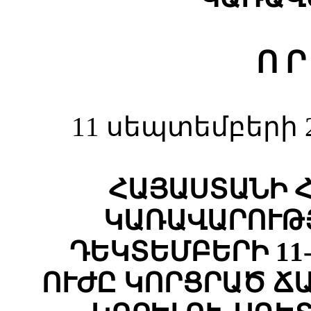
Ո Ր
11 սեպտեմբերի 2
ՀԱՅԱՍՏԱՆԻ 
ԿԱՌԱՎԱՐՈՒԹՅ
ԴԵԿՏԵՄԲԵՐԻ 11-
ՈՒԺԸ ԿՈՐՑՐԱԾ Ճ