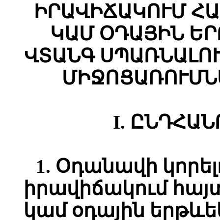
ԻՐԱՎԻՃԱԿՈՒՄ ՀԱ
ԿԱՄ ՕԴԱՅԻՆ Ե
ՎՏԱՆԳ ՍՊԱՌՆԱԼՈ
ՄԻՋՈՑԱՌՈՒՄՆ
I. ԸՆԴՀԱ
1. Օդանավի կորել
իրավիճակում հայ
կամ օդային երթևե