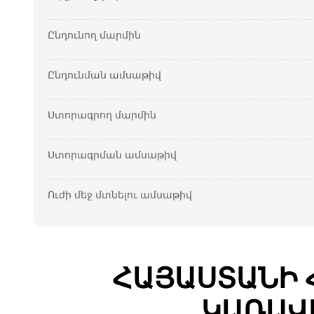
Ընդունող մարմին
Ընդունման ամսաթիվ
Ստորագրող մարմին
Ստորագրման ամսաթիվ
Ուժի մեջ մտնելու ամսաթիվ
ՀԱՅԱՍՏԱՆԻ 
ԿԱՌԱՎ