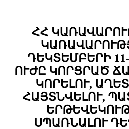
ՀՀ ԿԱՌԱՎԱՐՈՒ
ԿԱՌԱՎԱՐՈՒԹՅ
ԴԵԿՏԵՄԲԵՐԻ 11-
ՈՒԺԸ ԿՈՐՑՐԱԾ Ճ
ԿՈՐԵԼՈՒ, ԱՂԵ
ՀԱՅՏՆՎԵԼՈՒ, Պ
ԵՐԹԵՎԵԿՈՒԹ
ՍՊԱՌՆԱԼՈՒ Դ