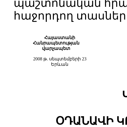
պաշտոնական հր
հաջորդող տասներո
Հայաստանի
Հանրապետության
վարչապետ
2008 թ. սեպտեմբերի 23
Երևան
ՕԴԱՆԱՎԻ Կ