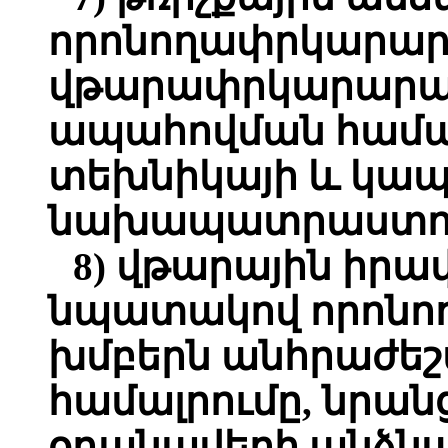
որոնողափրկարար
վթարափրկարարա
ապահովման համա
տեխնիկայի և կապ
նախապատրաստու
8) վթարային իրա
նպատակով որոն
խմբերն անհրաժեշ
համալրումը, նրան
օդանավերի անձն