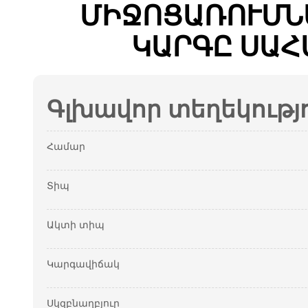
ՄԻՋՈՑԱՌՈՒՄՆ
ԿԱՐԳԸ ՍԱՀ
Գլխավոր տեղեկությ
Համար
Տիպ
Ակտի տիպ
Կարգավիճակ
Սկզբնաղբյուր