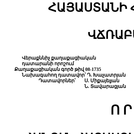
ՀԱՅԱՍՏԱՆԻ 
ՎՃՌԱԲ
Վերաքննիչ քաղաքացիական
դատարանի որոշում
Քաղաքացիական գործ թիվ 08-1735
Նախագահող դատավոր՝ Դ. Խաչատրյան
Դատավորներ՝
Ս. Միքայելյան
Ն. Տավարացյան
Ո Ր