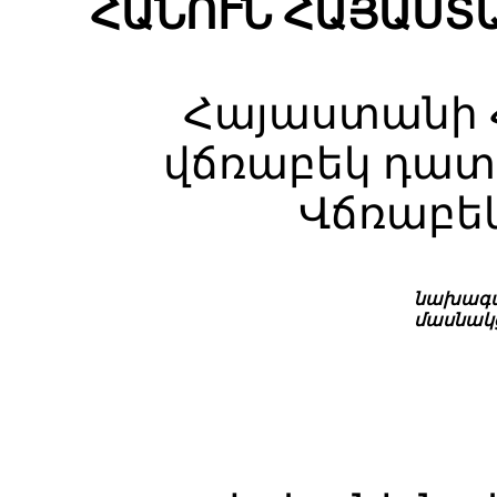
ՀԱՆՈՒՆ ՀԱՅԱՍՏ
Հայաստանի 
վճռաբեկ դատ
Վճռաբե
նախագա
մասնակ