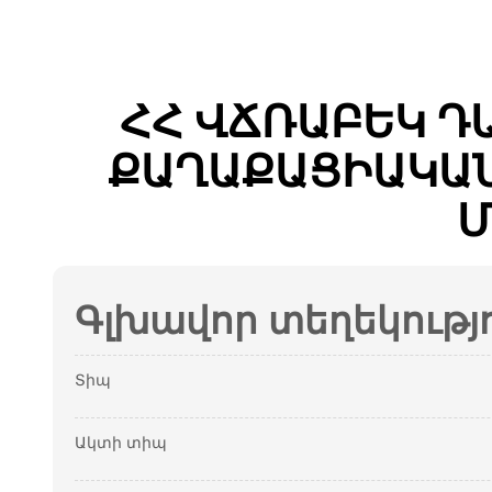
ՀՀ ՎՃՌԱԲԵԿ Դ
ՔԱՂԱՔԱՑԻԱԿԱՆ 
Մ
Գլխավոր տեղեկությ
Տիպ
Ակտի տիպ