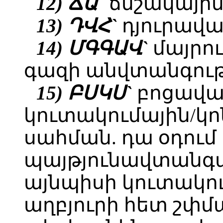
12) ՃԱ`
ճնշակայի
13) ԴՎՀ`
դյուրավառ
14) ՄԳԳԱՎ`
մայրո
գազի անվտանգությ
15) ԲՍԿՍ`
բոցավա
կուտակումային/կ
սահման. դա օդում
պայթյունավտանգա
այնպիսի կուտակու
աղբյուրի հետ շփմ