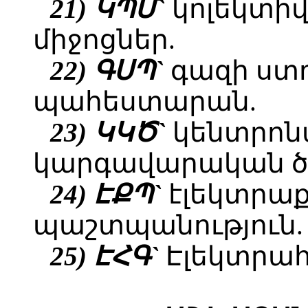
21) ԿՊՄ`
կոլեկտի
միջոցներ.
22) ԳՍՊ`
գազի ստ
պահեստարան.
23) ԿԿԾ`
կենտրոն
կարգավարական ծա
24) ԷՔՊ`
էլեկտրա
պաշտպանություն.
25) ԷՀԳ`
Էլեկտրահ