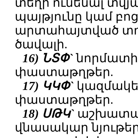
տեղի ունենալ տվյ
պայթյունը կամ բո
արտահայտված տո
ծավալի.
16) ՆՏՓ`
նորմատի
փաստաթղթեր.
17) ԿԿՓ`
կազմակ
փաստաթղթեր.
18) ՍԹԿ`
աշխատան
վնասակար նյութե