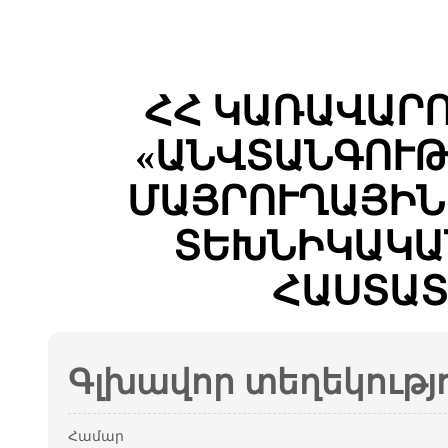
ՀՀ ԿԱՌԱՎԱՐ
«ԱՆՎՏԱՆԳՈՒԹ
ՄԱՅՐՈՒՂԱՅԻՆ
ՏԵԽՆԻԿԱԿԱ
ՀԱՍՏԱՏ
Գլխավոր տեղեկությ
Համար