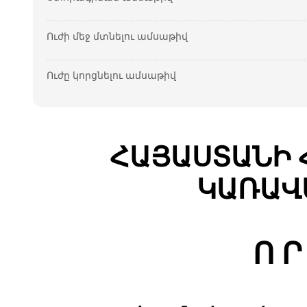
Ուժի մեջ մտնելու ամսաթիվ
Ուժը կորցնելու ամսաթիվ
ՀԱՅԱՍՏԱՆԻ 
ԿԱՌԱՎ
Ո Ր