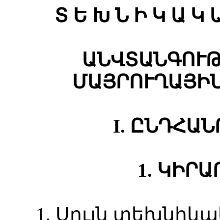
Տ Ե Խ Ն Ի Կ Ա Կ 
ԱՆՎՏԱՆԳՈՒԹ
ՄԱՅՐՈՒՂԱՅԻ
I. ԸՆԴՀԱ
1. ԿԻՐ
1. Սույն տեխնի