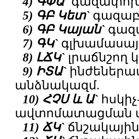
4) ԳՓԱ`
գազափոխ
5) ԳԲ Կետ`
գազաբ
6) ԳԲ Կայան`
գազա
7) ԳԿ`
գլխամասայի
8) ԼՃԿ`
լրաճնշող 
9) ԻՏԱ`
ինժեներա
անձնակազմ.
10) ՀՉՍ և Ա`
հսկիչ
ավտոմատացման մ
11) ՃԿ`
ճնշակային