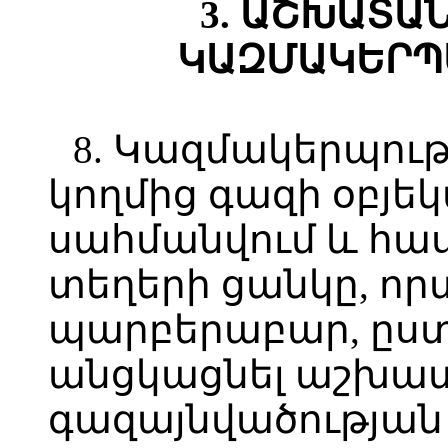
3. ԱՇԽԱՏԱ
ԿԱԶՄԱԿԵՐՊ
8. Կազմակերպու
կողմից գազի օբյե
սահմանվում և հա
տեղերի ցանկը, որ
պարբերաբար, ըստ
անցկացնել աշխատ
գազայնվածության 