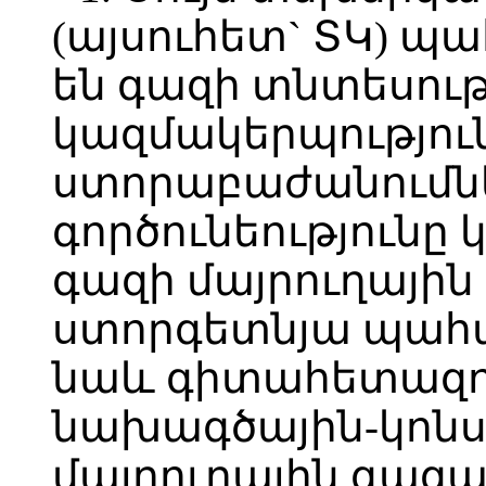
(այսուհետ` ՏԿ) 
են գազի տնտեսութ
կազմակերպությու
ստորաբաժանումնե
գործունեությունը
գազի մայրուղայի
ստորգետնյա պահպ
նաև գիտահետազ
նախագծային-կոն
մայրուղային գազ