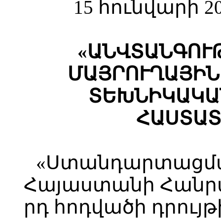
15 հունվարի 2
«ԱՆՎՏԱՆԳՈՒ
ՄԱՅՐՈՒՂԱՅԻՆ
ՏԵԽՆԻԿԱԿԱ
ՀԱՍՏԱՏ
«Ստանդարտացմա
Հայաստանի Հանրա
րդ հոդվածի դրույ