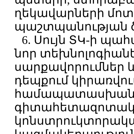
ղեկավարների մո
պաշտպանության ծ
6. Սույն ՏԿ-ի պա
նոր տեխնոլոգիանե
սարքավորումներ և 
դեպքում կիրառվու
համապատասխա
գիտահետազոտակա
կոնստրուկտորակ