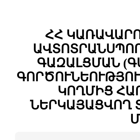
ՀՀ ԿԱՌԱՎԱՐ
ԱՎՏՈՏՐԱՆՍՊՈՐ
ԳԱԶԱԼՑՄԱՆ (
ԳՈՐԾՈՒՆԵՈՒԹՅՈՒ
ԿՈՂՄԻՑ ՀԱ
ՆԵՐԿԱՅԱՑՎՈՂ 
Մ