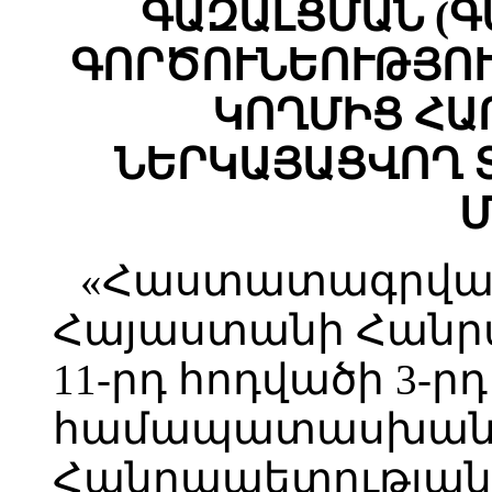
ԳԱԶԱԼՑՄԱՆ (
ԳՈՐԾՈՒՆԵՈՒԹՅՈ
ԿՈՂՄԻՑ ՀԱ
ՆԵՐԿԱՅԱՑՎՈՂ 
Մ
«Հաստատագրված
Հայաստանի Հանր
11-րդ հոդվածի 3-
համապատասխան`
Հանրապետության 