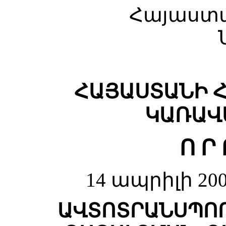
Հայաստ
ՀԱՅԱՍՏԱՆԻ 
ԿԱՌԱՎ
Ո Ր 
14 ապրիլի 20
ԱՎՏՈՏՐԱՆՍՊՈ