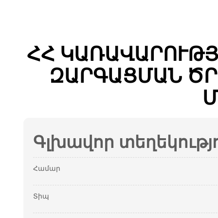
ՀՀ ԿԱՌԱՎԱՐՈՒԹՅ
ԶԱՐԳԱՑՄԱՆ ԾՐ
Մ
Գլխավոր տեղեկությ
Համար
Տիպ