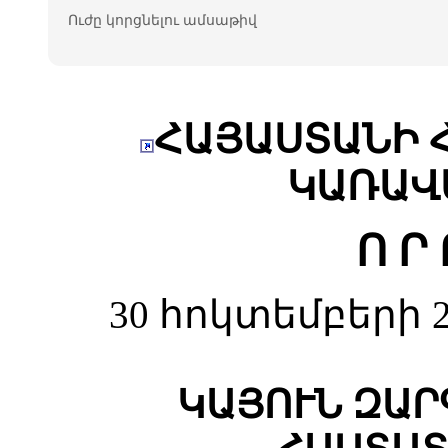
Ուժը կորցնելու ամսաթիվ
ՀԱՅԱՍՏԱՆԻ 
ԿԱՌԱՎ
Ո Ր 
30 հոկտեմբերի 2
ԿԱՅՈՒՆ ԶԱ