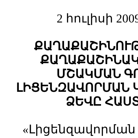
2 հուլիսի 20
ՔԱՂԱՔԱՇԻՆՈՒԹ
ՔԱՂԱՔԱՇԻՆԱԿ
ՄՇԱԿՄԱՆ Գ
ԼԻՑԵՆԶԱՎՈՐՄԱՆ 
ՁԵՎԸ ՀԱՍ
«Լիցենզավորման