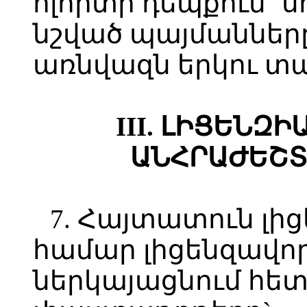
ոլորտի դեպքում` ս
նշված պայմաններ
առնվազն երկու տ
III. ԼԻՑԵՆԶ
ԱՆՀՐԱԺԵՇՏ
7. Հայտատուն լի
համար լիցենզավոր
ներկայացնում հե