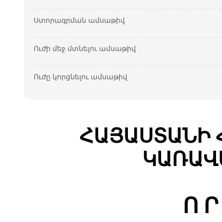
Ստորագրման ամսաթիվ
Ուժի մեջ մտնելու ամսաթիվ
Ուժը կորցնելու ամսաթիվ
ՀԱՅԱՍՏԱՆԻ 
ԿԱՌԱՎ
Ո
Ր