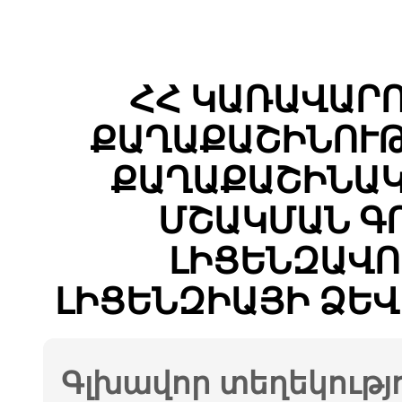
ՀՀ ԿԱՌԱՎԱՐ
ՔԱՂԱՔԱՇԻՆՈՒԹ
ՔԱՂԱՔԱՇԻՆԱԿ
ՄՇԱԿՄԱՆ Գ
ԼԻՑԵՆԶԱՎՈ
ԼԻՑԵՆԶԻԱՅԻ ՁԵՎ
Գլխավոր տեղեկությ