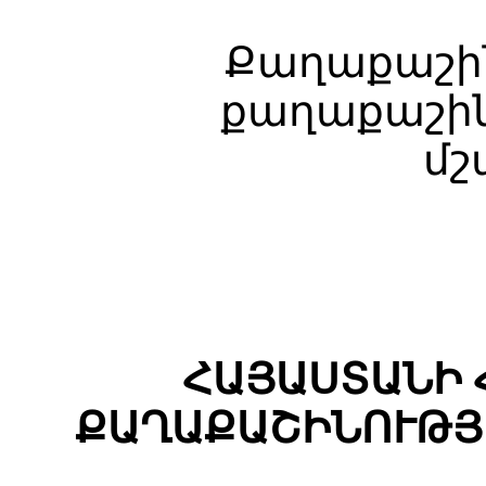
Քաղաքաշի
քաղաքաշի
մշ
ՀԱՅԱՍՏԱՆԻ 
ՔԱՂԱՔԱՇԻՆՈՒԹՅ
__________________