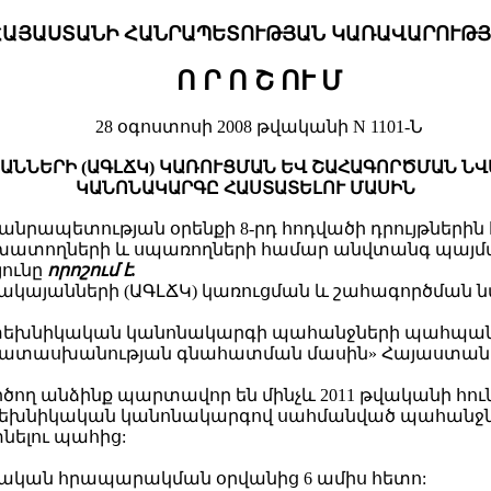
ՀԱՅԱՍՏԱՆԻ ՀԱՆՐԱՊԵՏՈՒԹՅԱՆ ԿԱՌԱՎԱՐՈՒԹՅ
Ո Ր Ո Շ ՈՒ Մ
28 օգոստոսի 2008 թվականի N 1101-Ն
ՆՆԵՐԻ (ԱԳԼՃԿ) ԿԱՌՈՒՑՄԱՆ ԵՎ ՇԱՀԱԳՈՐԾՄԱՆ Ն
ԿԱՆՈՆԱԿԱՐԳԸ ՀԱՍՏԱՏԵԼՈՒ ՄԱՍԻՆ
րապետության օրենքի 8-րդ հոդվածի դրույթներին
խատողների և սպառողների համար անվտանգ պայմա
ունը
որոշում է.
ակայանների (ԱԳԼՃԿ) կառուցման և շահագործման
ված տեխնիկական կանոնակարգի պահանջների պահ
ապատասխանության գնահատման մասին» Հայաստանի 
ործող անձինք պարտավոր են մինչև 2011 թվականի հո
խնիկական կանոնակարգով սահմանված պահանջների
տնելու պահից:
շտոնական հրապարակման օրվանից 6 ամիս հետո: