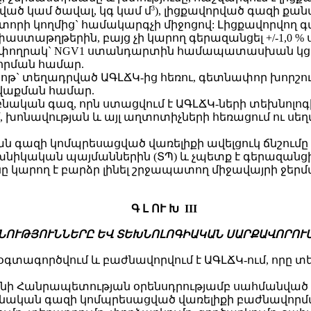
3
ած կամ ծավալ, կգ կամ մ
), լիցքավորված գազի քան
տորի կողմից` համակարգչի միջոցով: Լիցքավորվող 
թղթերին, բայց չի կարող գերազանցել +/-1,0 % 
փողրակ` NGV1 ստանդարտին համապատասխան կցմա
որման համար.
ոթ` տեղադրված ԱԳԼՃԿ-ից հեռու, գետնափոր խորշու
վաքման համար.
բնական գազ, որն ստացվում է ԱԳԼՃԿ-ների տեխնոլո
, խոնավության և այլ աղտոտիչների հեռացում ու սե
կան գազի կոմպրեսացված վառելիքի ավելցուկ ճնշո
նիկական պայմաններին (ՏՊ) և չպետք է գերազանցի
ը կարող է բարձր լինել շրջապատող միջավայրի ջերմ
Գ Լ ՈՒ Խ III
ՆՈՒԹՅՈՒՆՆԵՐԸ ԵՎ ՏԵԽՆՈԼՈԳԻԱԿԱՆ ՍԱՐՔԱՎՈՐՈՒ
 օգտագործվում և բաժնավորվում է ԱԳԼՃԿ-ում, որ
ի Հանրապետության օրենսդրությամբ սահմանված կ
 բնական գազի կոմպրեսացված վառելիքի բաժնավորմա