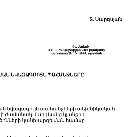
Տ. Սարգսյան
Հավելված
ՀՀ կառավարության 2008 թվականի
օգոստոսի 28-ի N 1101-Ն որոշման
ՄԱՆ ՆՎԱԶԱԳՈՒՅՆ ՊԱՀԱՆՋՆԵՐԸ
ծման նվազագույն պահանջների տեխնիկական
րի ժամանակ մարդկանց կյանքի և
ործոնների կանխարգելման համար