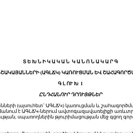
Տ Ե Խ Ն Ի Կ Ա Կ Ա Ն Կ Ա Ն Ո Ն Ա Կ Ա Ր Գ
ՇԱԿԱՅԱՆՆԵՐԻ (ԱԳԼՃԿ) ԿԱՌՈՒՑՄԱՆ ԵՎ ՇԱՀԱԳՈՐԾ
Գ Լ ՈՒ Խ I
ԸՆԴՀԱՆՈՒՐ ԴՐՈՒՅԹՆԵՐ
անների (այսուհետ` ԱԳԼՃԿ) կառուցման և շահագոր
մանում է ԱԳԼՃԿ-ներում ավտոգազավառելիքի առևտ
թյան, սպառողներին թյուրիմացության մեջ գցող գ