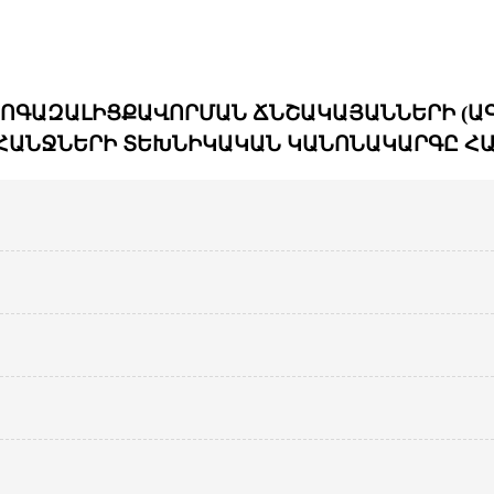
ՏՈԳԱԶԱԼԻՑՔԱՎՈՐՄԱՆ ՃՆՇԱԿԱՅԱՆՆԵՐԻ (ԱԳ
ՀԱՆՋՆԵՐԻ ՏԵԽՆԻԿԱԿԱՆ ԿԱՆՈՆԱԿԱՐԳԸ ՀԱ