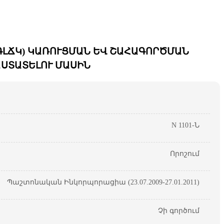
ԼՃԿ) ԿԱՌՈՒՑՄԱՆ ԵՎ ՇԱՀԱԳՈՐԾՄԱՆ
ՍՏԱՏԵԼՈՒ ՄԱՍԻՆ
N 1101-Ն
Որոշում
Պաշտոնական Ինկորպորացիա (23.07.2009-27.01.2011)
Չի գործում