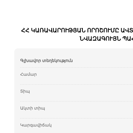
ՀՀ ԿԱՌԱՎԱՐՈՒԹՅԱՆ ՈՐՈՇՈՒՄԸ ԱՎ
ՆՎԱԶԱԳՈՒՅՆ ՊԱ
Գլխավոր տեղեկություն
Համար
Տիպ
Ակտի տիպ
Կարգավիճակ