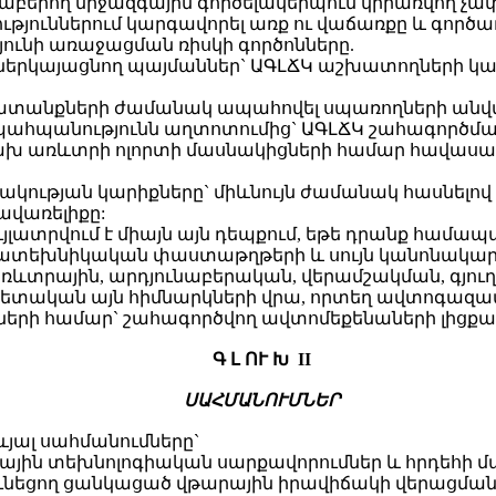
աբերող միջազգային գործելակերպում կիրառվող չա
ուններում կարգավորել առք ու վաճառքը և գործառ
թյունի առաջացման ռիսկի գործոնները.
 չներկայացնող պայմաններ` ԱԳԼՃԿ աշխատողների 
ատանքների ժամանակ ապահովել սպառողների անվտ
ի պահպանությունն աղտոտումից` ԱԳԼՃԿ շահագործման
խ առևտրի ոլորտի մասնակիցների համար հավասա
րակության կարիքները` միևնույն ժամանակ հասնելո
ավառելիքը:
թույլատրվում է միայն այն դեպքում, եթե դրանք հ
վատեխնիկական փաստաթղթերի և սույն կանոնակա
առևտրային, արդյունաբերական, վերամշակման, գյո
պետական այն հիմնարկների վրա, որտեղ ավտոգազա
երի համար` շահագործվող ավտոմեքենաների լիցքա
Գ Լ ՈՒ Խ II
ՍԱՀՄԱՆՈՒՄՆԵՐ
ևյալ սահմանումները`
յին տեխնոլոգիական սարքավորումներ և հրդեհի մ
 ունեցող ցանկացած վթարային իրավիճակի վերացմ