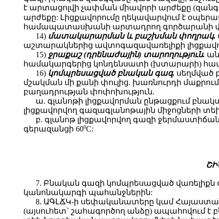
է արտացոլվի չափման միավորի արժեքը (զանգվ
արժեքը: Լիցքավորումը ղեկավարվում է օպերա
համապատասխանի արտադրող գործարանի փաստա
14)
մատակարարման և բաշխման փողրակ.
աշտարակներից ավտոգազավառելիքի լիցքավ
15)
ջրաքաշ (դրենաժային) տարողություն.
ան
համակարգերից կոնդենսատի (խտարարի) հա
16)
կոմպրեսացված բնական գազ.
սեղմված 
մշակման մի քանի փուլից. խառնուրդի մաքրում
բաղադրության փոփոխություն.
ա. գլանոթի լիցքավորման ընթացքում բնա
լիցքավորվող գազագլանոթային միջոցների տեխ
բ. գլանոթ լիցքավորվող գազի ջերմաստիճան
0
գերազանցի 60
C:
ՇԻ
7. Բնական գազի կոմպրեսացված վառելիքն
կանոնակարգի պահանջներին:
8. ԱԳԼՃԿ-ի սեփականատերը կամ Հայաստան
(այսուհետ` շահագործող անձը) ապահովում է