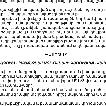
ը, տեղադրումը, փորձարկումը, գործարկումը, շահ
վառելիքի հետ կապված գործողություններից բխող ռի
պքում հնարավորինս նվազեցնեն դրանք:
ղ անձն իրավունք չունի օգտագործել նոր կամ փոփո
անքի համակարգեր, բացառությամբ սույն կանոնակ
ինությունները, տեխնոլոգիական սարքավորումները
 գործարկված կամ ստեղծված, ինչպես նաև այն դեպքու
քման, պահուստավորման և բաժնավորման համար:
ան գազի կոմպրեսացված վառելիքի բաժնավորման նպ
 շինությունը չի համապատասխանում սույն կանոնակ
Գ Լ ՈՒ Խ IV
ԱԳՈՒՅՆ ՊԱՀԱՆՋՆԵՐ ԱԳԼՃԿ-ՆԵՐԻ ԿԱՌՈՒՑՄԱՆ ՎԵՐ
մասի տրամադրումը և կառուցապատումն իրականաց
ուլերում ապահովելով նաև լիազոր մարմնի համաձայն
ՃԿ-ում փոփոխություններ պլանավորող ԱԳԼՃԿ-ի սեփ
գի պահանջները:
ը սկսելը, սեփականատերը կամ շահագործող անձը
դ մասին գրավոր տեղեկացնի հրշեջ մարմիններին և
 քաղաքաշինական և բնապահպանական փորձաքննութ