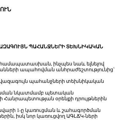
ՈՒՆ
ՎԱԶԱԳՈՒՅՆ ՊԱՀԱՆՋՆԵՐԻ ՏԵԽՆԻԿԱԿԱՆ
 համապատասխան, ինչպես նաև ելնելով
նների ապահովման անհրաժեշտությունից`
 նվազագույն պահանջների տեխնիկական
պանման նկատմամբ պետական
Հանրապետության օրենքի դրույթներին
ւնվարի 1-ը կառուցման և շահագործման
ն, իսկ նոր կառուցվող ԱԳԼՃԿ-ների