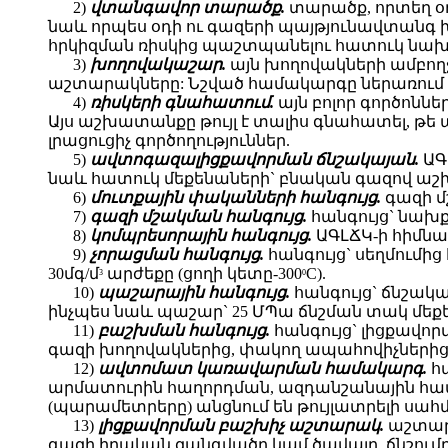
2)
վտանգավոր տարածք.
տարածք, որտեղ օդ
նաև որպես օդի ու գազերի պայթյունավտանգ խա
հրկիզման ռիսկից պաշտպանելու հատուկ նախ
3)
խողովակաշար.
այն խողովակների ամբողջ
աշտարակները: Նշված համակարգը ներառում է 
4)
ռիսկերի գնահատում.
այն բոլոր գործոնն
Այս աշխատանքը թույլ է տալիս գնահատել, թ
լրացուցիչ գործողություններ.
5)
ավտոգազալիցքավորման ճնշակայան.
ԱԳ
նաև հատուկ մեքենաների` բնական գազով աշ
6)
մուտքային փականների հանգույց.
գազի մ
7)
գազի մշակման հանգույց.
հանգույց` նախ
8)
կոմպրեսորային հանգույց.
ԱԳԼՃԿ-ի հիմնա
9)
չորացման հանգույց.
հանգույց` սեղմումի
30մգ/մ
արժեքը (ցողի կետը-300
C).
3
0
10)
պաշարային հանգույց.
հանգույց` ճնշակ
ինչպես նաև պաշար` 25 ՄՊա ճնշման տակ մեք
11)
բաշխման հանգույց.
հանգույց` լիցքավո
գազի խողովակներից, փակող ապահովիչներից,
12)
ավտոմատ կառավարման համակարգ.
հ
արմատուրին հաղորդման, ազդանշանային համ
(պարամետրերը) անցնում են թույլատրելի սահ
13)
լիցքավորման բաշխիչ աշտարակ.
աշտարա
գազի իրական զանգվածը կամ ծավալը, ճնշում