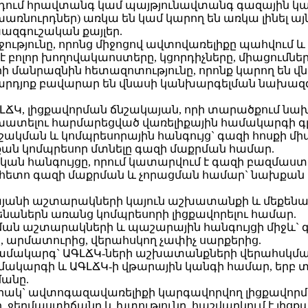
ում հրավտանգ կամ պայթյունավտանգ գազային կամ 
ռնուրդներ) առկա են կամ կարող են առկա լինել այ
ազգուշական քայլեր.
ությունը, որոնց միջոցով ավտովառելիքը պահվում
բոլոր խողովակաոստերը, կցորդիչները, միացումներ
երի մանրազնին հետազոտությունը, որոնք կարող են վ
ե արդյոք բավարար են վնասի կանխարգելման նախազ
ԼՃԿ, լիցքավորման ճնշակայան, որի տարածքում ն
խատելու հարմարեցված վառելիքային համակարգի գլ
շակման և կոմպրեսորային հանգույց` գազի հոսքի 
քան կոմպրեսոր մտնելը գազի մաքրման համար.
կան հանգույցը, որում կատարվում է գազի բազմաստ
ց հետո գազի մաքրման և չորացման համար` նախքան մ
այանի աշտարակների կայուն աշխատանքի և մեքեն
ենաներն առանց կոմպրեսորի լիցքավորելու համար.
րման աշտարակների և պաշարային հանգույցի միջև` 
 արմատուրից, վերահսկող չափիչ սարքերից.
ամակարգ` ԱԳԼՃԿ-ների աշխատանքների վերահսկմա
ակարգի և ԱԳԼՃԿ-ի վթարային կանգի համար, երբ 
մանը.
կ` ավտոգազավառելիքի կարգավորվող լիցքավորման
ը, ջերմաստիճանը և խտությունը, հաշվարկում է լի