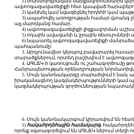
1) տեխնոլոգիական սարքավորումներին վեր
ավտոգազավառելիքի հետ կապված հարաբերությ
2) կանխել կամ նվազեցնել հրդեհի կամ պայ
3) ապահովել առողջության համար վտանգ
այլ մարդկանց համար.
4) ավտոգազավառելիքի լիցքավորման աշխ
5) օդային ավազանի և ջրային ռեսուրսներ
6) նպաստել ավտոգազավառելիքի մանրածա
պահպանումը:
3. Արդյունավետ կերպով բավարարել հասա
տարածքներում, որտեղ բաշխվում է ավտոգազ
4. ԱԳԼՃԿ-ի կառուցումն ու շահագործումը 
Հանրապետության օրենսդրության նորմատի
5. Սույն կանոնակարգը տարածվում է նաև 
իրականացնող կազմակերպությունների կամ 
կազմակերպության գործունեության նպատակն
6. Սույն կանոնակարգում կիրառվում են հետ
1)
հակահրդեհային համակարգ.
հակահրդեհա
որոնք օգտագործվում են ԱԳԼՃԿ-ներում տեղի