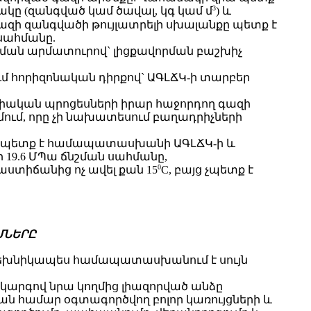
3
ակը (զանգված կամ ծավալ, կգ կամ մ
) և
գազի զանգվածի թույլատրելի սխալանքը պետք է
սահմանը.
ն արմատուրով` լիցքավորման բաշխիչ
մ հորիզոնական դիրքով` ԱԳԼՃԿ-ի տարբեր
գիական պրոցեսների իրար հաջորդող գազի
ղմում, որը չի նախատեսում բաղադրիչների
ւմը պետք է համապատասխանի ԱԳԼՃԿ-ի և
 19.6 ՄՊա ճնշման սահմանը,
0
աստիճանից ոչ ավել քան 15
C, բայց չպետք է
ՄՆԵՐԸ
ը տեխնիկապես համապատասխանում է սույն
արգով նրա կողմից լիազորված անձը
ն համար օգտագործվող բոլոր կառույցների և