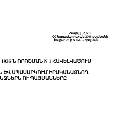
Հավելված N 1
ՀՀ կառավարության 2009 թվականի
հուլիսի 23-ի N 856-Ն որոշման
1936-Ն ՈՐՈՇՄԱՆ N 1 ՀԱՎԵԼՎԱԾՈՒՄ
Ն ԵՎ ՍՊԱՍԱՐԿՈՒՄ ԻՐԱԿԱՆԱՑՆՈՂ
ՆՋՆԵՐՆ ՈՒ ՊԱՅՄԱՆՆԵՐԸ