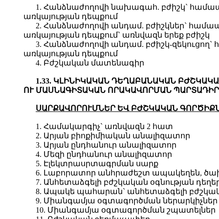
1. Հանձնաժողովի նախագահ. բժիշկ` համ
առկայության դեպքում
2. Հանձնաժողովի անդամ. բժիշկներ` հա
առկայության դեպքում` առնվազն երեք բժիշկ
3. Հանձնաժողովի անդամ. բժիշկ-զեկուցո
առկայության դեպքում
4. Բժշկական մատենագիր
1.33. ԿԼԻՆԻԿԱԿԱՆ ԴԵՂԱԲԱՆԱԿԱՆ ԲԺՇԿԱ
ՈՒ ՄԱՍՆԱԳԻՏԱԿԱՆ ՈՐԱԿԱՎՈՐՄԱՆ ՊԱՐՏԱԴԻՐ
ՍԱՐՔԱՎՈՐՈՒՄՆԵՐ ԵՎ ԲԺՇԿԱԿԱՆ
Գ
ՈՐԾԻՔ
1. Համակարգիչ` առնվազն 2 հատ
2. Արյան բիոքիմիական անալիզատոր
3. Արյան ընդհանուր անալիզատոր
4. Մեզի ընդհանուր անալիզատոր
5. Էլեկտրասրտագրման սարք
6. Լաբորատոր անհրաժեշտ ապակեղեն, ծախս
7. Անհետաձգելի բժշկական օգնության դե
8. Ապակե պահարան` անհետաձգելի բժշկակ
9. Միանգամյա օգտագործման ներարկիչներ
10. Միանգամյա օգտագործման շպատելներ