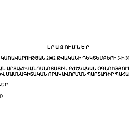
Լ Ր Ա Ց ՈՒ Մ Ն Ե Ր
ԱՌԱՎԱՐՈՒԹՅԱՆ 2002 ԹՎԱԿԱՆԻ ԴԵԿՏԵՄԲԵՐԻ 5-Ի N 
ՅԱՆ ԱՐՏԱՀԻՎԱՆԴԱՆՈՑԱՅԻՆ ԲԺՇԿԱԿԱՆ ՕԳՆՈՒԹՅՈՒ
ԵՎ ՄԱՍՆԱԳԻՏԱԿԱՆ ՈՐԱԿԱՎՈՐՄԱՆ ՊԱՐՏԱԴԻՐ ՊԱՀԱ
ՆԵՐ
սը