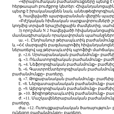
«Վիրաբուժական բաժանմունքները պետք է 
հերթապահ բուժքրոջ կետեր: Հիվանդանոցայի
պետք է իրականացնեն նաև անեսթեզիոլոգիակ
դ.
հավելվածի պարզաբանման վերջին պարբեր
«Բժշկական հիմնական սարքավորումների շ
կողմից տրված երաշխիքային ժամկետից, սահմ
3) որոշման N 2 հավելվածի հիվանդանոցա
մասնագիտական որակավորման պահանջներում
ա. «1. Ընդհանուր թերապևտիկ բաժանմունք
և «ՀՀ մարզային բազմապրոֆիլ հիվանդանոցնե
ներառելով այլ թերապևտիկ պրոֆիլի մահճակալ
բ. «2.6. Սրտաբանական բաժանմունք» բաժն
գ. «3. Ռևմատոլոգիական բաժանմունք» բաժն
դ. «4. Նեֆրոլոգիական բաժանմունք» բաժնի
ե. «6. Գաստրոէնտերոլոգիական բաժանմուն
բաժանմունքը» բառերը,
զ. «7. Թոքաբանական բաժանմունք» բաժնից
է. «8. Ներզատաբանական բաժանմունք» բաժ
ը. «9. Ալերգոլոգիական բաժանմունք» բաժնի
թ. «10. Ֆիզիոթերապևտիկ բաժանմունք» բա
ժ. «11. Մաշկավեներաբանական բաժանմունք
բառերը,
ժա. «12. Ուռուցքաբանական ծառայություն»
ունեցող բաժանմունքը» բառերը,