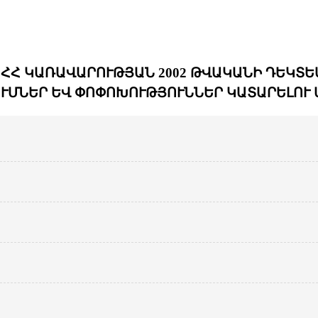
Հ ԿԱՌԱՎԱՐՈՒԹՅԱՆ 2002 ԹՎԱԿԱՆԻ ԴԵԿՏԵՄԲ
ՒՄՆԵՐ ԵՎ ՓՈՓՈԽՈՒԹՅՈՒՆՆԵՐ ԿԱՏԱՐԵԼՈՒ