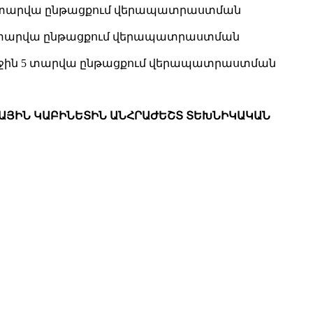
 5 տարվա ընթացքում վերապատրաստման
 5 տարվա ընթացքում վերապատրաստման
երջին 5 տարվա ընթացքում վերապատրաստման
ՑԱՅԻՆ ԿԱԲԻՆԵՏԻՆ ԱՆՀՐԱԺԵՇՏ ՏԵԽՆԻԿԱԿԱՆ