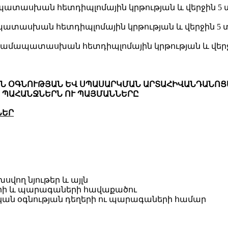
ապատասխան հետդիպլոմային կրթության և վերջին
մապատասխան հետդիպլոմային կրթության և վերջին
ղ` համապատասխան հետդիպլոմային կրթության և վ
ԿԱՆ ՕԳՆՈՒԹՅԱՆ ԵՎ ՍՊԱՍԱՐԿՄԱՆ ԱՐՏԱՀԻՎԱՆԴԱՆՈ
 ՊԱՀԱՆՋՆԵՐՆ ՈՒ ՊԱՅՄԱՆՆԵՐԸ
ՆԵՐ
վող նյութեր և այլն
ղերի և պարագաների հավաքածու
ան օգնության դեղերի ու պարագաների համար