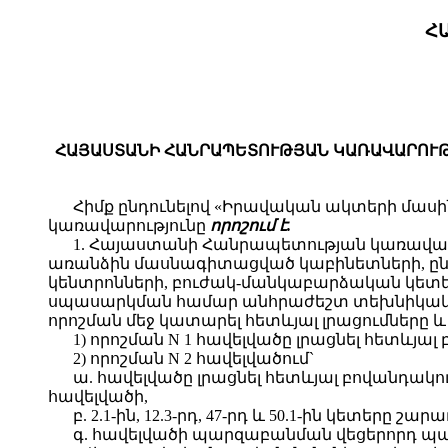
Հ
ՀԱՅԱՍՏԱՆԻ ՀԱՆՐԱՊԵՏՈՒԹՅԱՆ ԿԱՌԱՎԱՐՈՒԹՅԱ
Հիմք ընդունելով «Իրավական ակտերի մաս
կառավարությունը
որոշում է.
1. Հայաստանի Հանրապետության կառավարու
առանձին մասնագիտացված կաբինետների, ընտ
կենտրոնների, բուժակ-մանկաբարձական կետե
սպասարկման համար անհրաժեշտ տեխնիկական
որոշման մեջ կատարել հետևյալ լրացումները և
1) որոշման N 1 հավելվածը լրացնել հետևյալ բով
2) որոշման N 2 հավելվածում`
ա. հավելվածը լրացնել հետևյալ բովանդակությամբ նո
հավելվածի,
բ. 2.1-ին, 12.3-րդ, 47-րդ և 50.1-ին կետերը
գ. հավելվածի պարզաբանման վեցերորդ պար