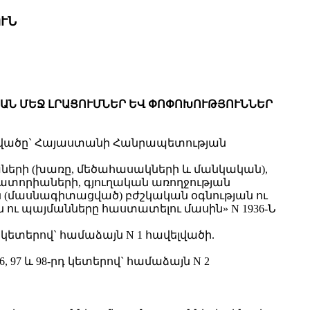
ՒՆ
ՇՄԱՆ ՄԵՋ ԼՐԱՑՈՒՄՆԵՐ ԵՎ ՓՈՓՈԽՈՒԹՅՈՒՆՆԵՐ
ոդվածը` Հայաստանի Հանրապետության
աների (խառը, մեծահասակների և մանկական),
ատորիաների, գյուղական առողջության
 (մասնագիտացված) բժշկական օգնության ու
 պայմանները հաստատելու մասին» N 1936-Ն
7-րդ կետերով` համաձայն N 1 հավելվածի.
5, 96, 97 և 98-րդ կետերով` համաձայն N 2