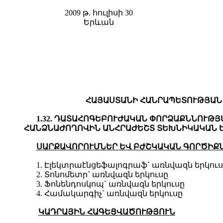
2009 թ. հուլիսի 30
Երևան
ՀԱՅԱՍՏԱՆԻ ՀԱՆՐԱՊԵՏՈՒԹՅԱՆ Կ
1.32. ԴԱՏԱՀՈԳԵԲՈՒԺԱԿԱՆ ՓՈՐՁԱՔՆՆՈՒԹ
ՀԱՆՁՆԱԺՈՂՈՎԻՆ ԱՆՀՐԱԺԵՇՏ ՏԵԽՆԻԿԱԿԱՆ 
ՍԱՐՔԱՎՈՐՈՒՄՆԵՐ ԵՎ ԲԺՇԿԱԿԱՆ
Գ
ՈՐԾԻՔ
1. Էլեկտրաէնցեֆալոգրաֆ` առնվազն երկու
2. Տոնոմետր` առնվազն երկուսը
3. Ֆոնենդոսկոպ` առնվազն երկուսը
4. Համակարգիչ` առնվազն երկուսը
ԿԱԴՐԱՅԻՆ ՀԱ
Գ
ԵՑՎԱԾՈՒԹՅՈՒՆ