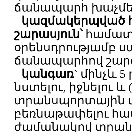
ճանապարհ խաչմեր
կազմակերպված 
շարասյուն՝
համատե
օրենսդրությամբ 
ճանապարհով շարժ
կանգառ`
մինչև 5
նստելու, իջնելու և 
տրանսպորտային մի
բեռնաթափելու հ
ժամանակով տրան