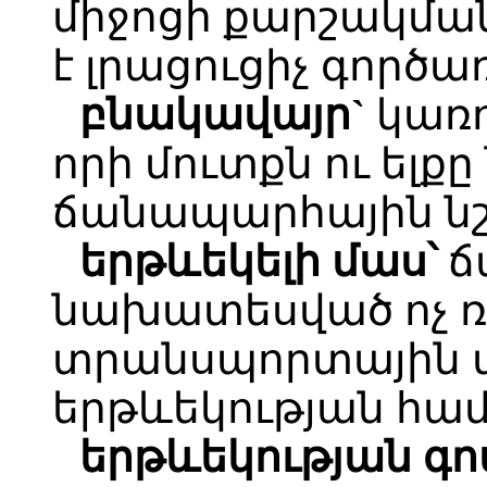
միջոցի քարշակմա
է լրացուցիչ գործառ
բնակավայր`
կառ
որի մուտքն ու ելք
ճանապարհային նշ
երթևեկելի մաս՝
ճ
նախատեսված ոչ ռ
տրանսպորտային մ
երթևեկության հա
երթևեկության գո