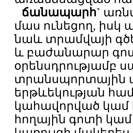
ճանապարհ`
առնվ
մաս ունեցող, իսկ 
նաև տրամվայի գծե
և բաժանարար գոտ
օրենսդրությամբ 
տրանսպորտային մ
երթևեկության հա
կահավորված կամ
հողային գոտի կա
կառույցի մակերես.