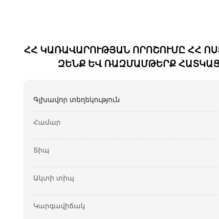
ՀՀ ԿԱՌԱՎԱՐՈՒԹՅԱՆ ՈՐՈՇՈՒՄԸ ՀՀ ՈՍ
ԶԵՆՔ ԵՎ ՌԱԶՄԱՄԹԵՐՔ ՀԱՏԿԱՑՆ
Գլխավոր տեղեկություն
Համար
Տիպ
Ակտի տիպ
Կարգավիճակ