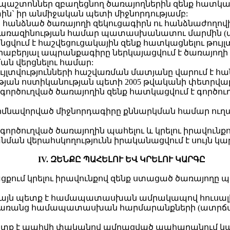
 պաշտոններ զբաղեցնող ծառայողներին զենք հատկաց
տին` իր անմիջական պետի միջնորդությամբ:
հանձնած ծառայողի զեկուցագիրն ու հանձնաժողովի 
առազինության համար պատասխանատու մարմին (անձ
ցվում է հաշվեցուցակային զենք հատկացնելու թույլ
վերաբերյալ ապրանքագիրը ներկայացվում է ծառայող
ն վերցնելու համար:
ույլտվությունների հաշվառման մատյանը վարում է հ
ան ոստիկանության պետի 2005 թվականի փետրվարի 
գործուղված ծառայողին զենք հատկացվում է գործո
 հիմնավորված միջնորդագիրը քննարկման համար ուղ
ործուղված ծառայողին պահելու և կրելու իրավունքո
նման վերահսկողությունն իրականացվում է սույն կ
IV. ԶԵՆՔԸ ՊԱՀԵԼՈՒ ԵՎ ԿՐԵԼՈՒ ԿԱՐԳԸ
նթացքում կրելու իրավունքով զենք ստացած ծառայող
վ այն պետք է համապատասխան ամրակապով հուսալի
 կրելն առանց համապատասխան հարմարանքների (ատ
պետք է պահվի փականով ամրացված պահարանում կամ 