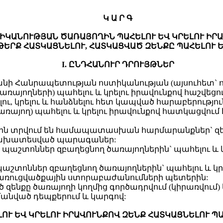
Կ Ա Ր Գ
ԻԿԱՆՈՒԹՅԱՆ ԾԱՌԱՅՈՂԻՆ ՊԱՀԵԼՈՒ ԵՎ ԿՐԵԼՈՒ ԻՐ
ԵՐՔ ՀԱՏԿԱՑՆԵԼՈՒ, ՀԱՏԿԱՑՎԱԾ ԶԵՆՔԸ ՊԱՀԵԼՈՒ Ե
I. ԸՆԴՀԱՆՈՒՐ ԴՐՈՒՅԹՆԵՐ
տանի Հանրապետության ոստիկանության (այսուհետ` 
ռայողների) պահելու և կրելու իրավունքով հաշվեցո
ւ, կրելու և հանձնելու հետ կապված հարաբերությու
ծառայող) պահելու և կրելու իրավունքով հատկացվու
սին տրվում են համապատասխան հարմարանքներ` զե
 նախատեսված պարագաներ:
 պաշտոններ զբաղեցնող ծառայողներին` պահելու և կ
պաշտոններ զբաղեցնող ծառայողներին` պահելու և կր
կառուցվածքային ստորաբաժանումների պետերին:
ած զենքը ծառայողի կողմից գործադրվում (կիրառվում
անված դեպքերում և կարգով:
ԵԼՈՒ ԵՎ ԿՐԵԼՈՒ ԻՐԱՎՈՒՆՔՈՎ ԶԵՆՔ ՀԱՏԿԱՑՆԵԼՈՒ 