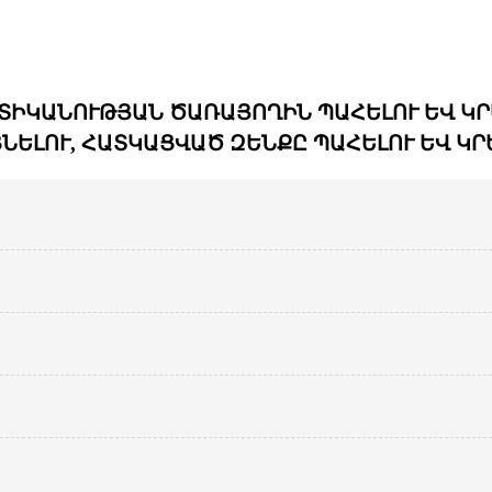
ՏԻԿԱՆՈՒԹՅԱՆ ԾԱՌԱՅՈՂԻՆ ՊԱՀԵԼՈՒ ԵՎ Կ
ԵԼՈՒ, ՀԱՏԿԱՑՎԱԾ ԶԵՆՔԸ ՊԱՀԵԼՈՒ ԵՎ ԿՐ