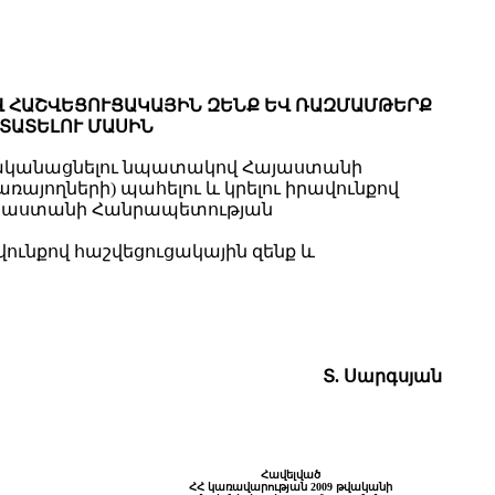
Վ ՀԱՇՎԵՑՈՒՑԱԿԱՅԻՆ ԶԵՆՔ ԵՎ ՌԱԶՄԱՄԹԵՐՔ
ՍՏԱՏԵԼՈՒ ՄԱՍԻՆ
րականացնելու նպատակով Հայաստանի
այողների) պահելու և կրելու իրավունքով
Հայաստանի Հանրապետության
ունքով հաշվեցուցակային զենք և
Տ. Սարգսյան
Հավելված
ՀՀ կառավարության 2009 թվականի