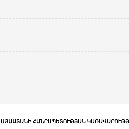
ՀԱՅԱՍՏԱՆԻ ՀԱՆՐԱՊԵՏՈՒԹՅԱՆ ԿԱՌԱՎԱՐՈՒԹՅ