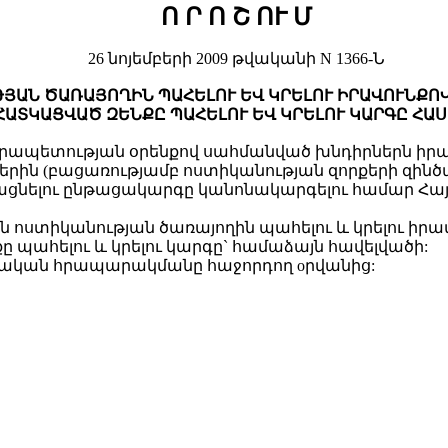
Ո Ր Ո Շ ՈՒ Մ
26 նոյեմբերի 2009 թվականի N 1366-Ն
ՅԱՆ ԾԱՌԱՅՈՂԻՆ ՊԱՀԵԼՈՒ ԵՎ ԿՐԵԼՈՒ ԻՐԱՎՈՒՆՔՈ
ՀԱՏԿԱՑՎԱԾ ԶԵՆՔԸ ՊԱՀԵԼՈՒ ԵՎ ԿՐԵԼՈՒ ԿԱՐԳԸ ՀԱ
նրապետության օրենքով սահմանված խնդիրներն ի
ն (բացառությամբ ոստիկանության զորքերի զինծառ
կացնելու ընթացակարգը կանոնակարգելու համար 
ոստիկանության ծառայողին պահելու և կրելու իրավ
պահելու և կրելու կարգը` համաձայն հավելվածի:
շտոնական հրապարակմանը հաջորդող oրվանից: