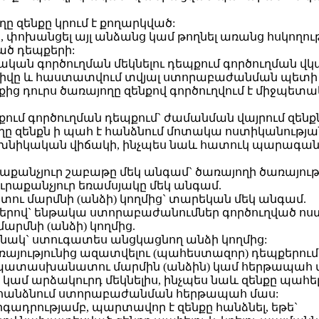
 զենքը կրում է քողարկված:
նքը, փոխանցել այլ անձանց կամ թողնել առանց հսկող
ծ դեպքերի:
կան գործուղման մեկնելու դեպքում գործուղման վկա
իվը և հաստատվում տվյալ ստորաբաժանման պետի 
ց դուրս ծառայողը զենքով գործուղվում է միջպե
ւմ գործուղման դեպքում` ժամանման վայրում զեն
ղը զենքն ի պահ է հանձնում մոտակա ոստիկանությ
տեխնիկական վիճակի, ինչպես նաև հատուկ պարագա
րաքանչյուր շաբաթը մեկ անգամ` ծառայողի ծառայութ
ւրաքանչյուր եռամսյակը մեկ անգամ.
ւ մարմնի (անձի) կողմից` տարեկան մեկ անգամ.
րով` ենթակա ստորաբաժանումներ գործուղված ո
մնի (անձի) կողմից.
նակ` ստուգատես անցկացնող անձի կողմից:
առայությունից ազատվելու (պահեստազոր) դեպքերում
ատասխանատու մարմին (անձին) կամ հերթապահ 
ն կամ արձակուրդ մեկնելիս, ինչպես նաև զենքը պահ
 հանձնում ստորաբաժանման հերթապահ մաս:
ադրությամբ, պարտավոր է զենքը հանձնել, եթե`