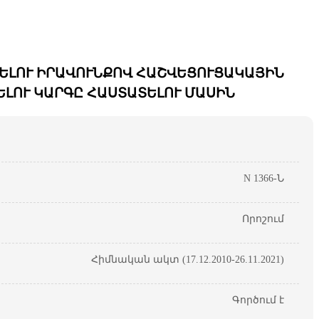
ՐԵԼՈՒ ԻՐԱՎՈՒՆՔՈՎ ՀԱՇՎԵՑՈՒՑԱԿԱՅԻՆ
ԵԼՈՒ ԿԱՐԳԸ ՀԱՍՏԱՏԵԼՈՒ ՄԱՍԻՆ
N 1366-Ն
Որոշում
Հիմնական ակտ (17.12.2010-26.11.2021)
Գործում է