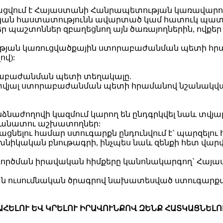
հատկացվում է Հայաստանի Հանրապետության կառավար
ական հաստատությունն ավարտած կամ հատուկ պա
 պաշտոններ զբաղեցնող այն ծառայողներին, ովքեր հա
նության կառուցվածքային ստորաբաժանման պետի հ
ով):
րաբաժանման պետի տեղակալը.
 տվյալ ստորաբաժանման պետի հրամանով նշանակ
նաժողովի կազմում կարող են ընդգրկվել նաև տվյա
անատու աշխատողներ:
տկացնելու համար ստուգարքն ընդունվում է` պարզելու
խնիկական բնութագրի, ինչպես նաև զենքի հետ վար
ագործման իրավական հիմքերը կանոնակարգող` Հայ
ան ուսումնական ծրագրով նախատեսված ստուգարք
 ՊԱՀԵԼՈՒ ԵՎ ԿՐԵԼՈՒ ԻՐԱՎՈՒՆՔՈՎ ԶԵՆՔ ՀԱՏԿԱՑՆԵԼՈ