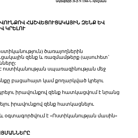
նոյեմբերի 26-ի N 1366-Ն որոշման
ԱՎՈՒՆՔՈՎ ՀԱՇՎԵՑՈՒՑԱԿԱՅԻՆ ԶԵՆՔ ԵՎ
Վ ԿՐԵԼՈՒ
ոստիկանություն) ծառայողներին
ւցակային զենք և ռազմամթերք (այսուհետ`
նները:
մ է ոստիկանության սպառազինության մեջ
նքը բացահայտ կամ քողարկված կրելու
րելու իրավունքով զենք հատկացվում է նրանց
ելու իրավունքով զենք հատկացնելու
) և օգտագործվում է «Ոստիկանության մասին»
ՊԱՅՄԱՆՆԵՐԸ