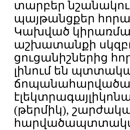
տարբեր նշանակու
պայթանցքեր հորա
Կախված կիրառման
աշխատանքի սկզբո
ցուցանիշներից հ
լինում են պտտակա
ճոպանահարվածայ
էլեկտրագայլիկոնա
(թերմիկ), շարժակ
հարվածապտտակ