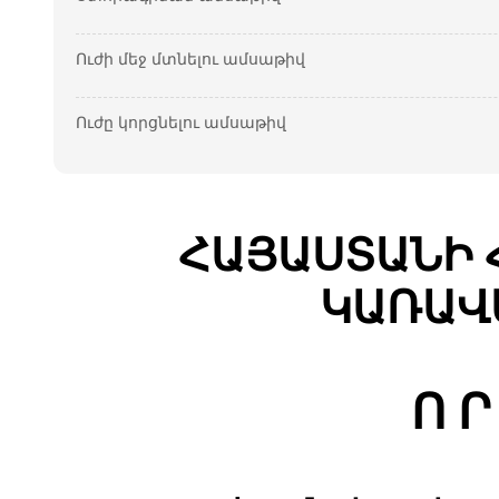
Ուժի մեջ մտնելու ամսաթիվ
Ուժը կորցնելու ամսաթիվ
ՀԱՅԱՍՏԱՆԻ 
ԿԱՌԱՎ
Ո Ր