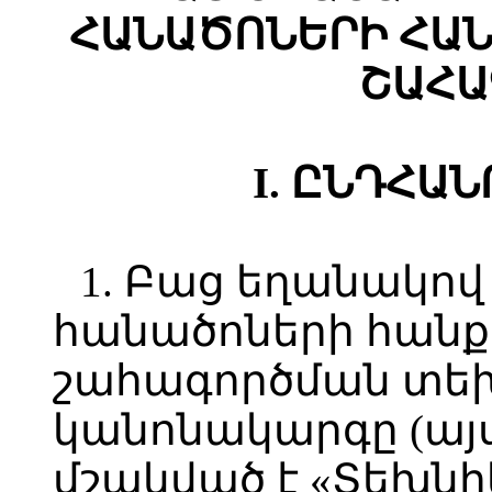
ՀԱՆԱԾՈՆԵՐԻ ՀԱ
ՇԱՀԱ
I. ԸՆԴՀԱ
1. Բաց եղանակո
հանածոների հան
շահագործման տե
կանոնակարգը (այ
մշակված է «Տեխն