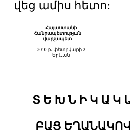
վեց ամիս հետո:
Հայաստանի
Հանրապետության
վարչապետ
2010 թ. փետրվարի 2
Երևան
Տ Ե Խ Ն Ի Կ Ա Կ 
ԲԱՑ ԵՂԱՆԱԿՈ