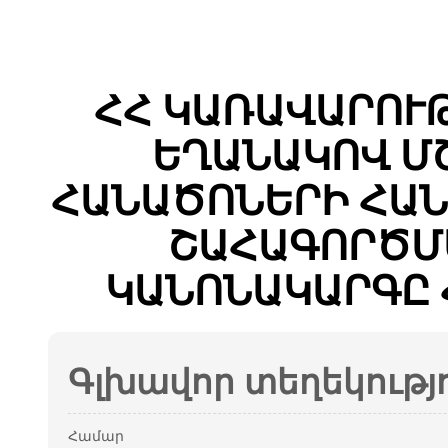
ՀՀ ԿԱՌԱՎԱՐՈՒ
ԵՂԱՆԱԿՈՎ Մ
ՀԱՆԱԾՈՆԵՐԻ ՀԱՆ
ՇԱՀԱԳՈՐԾՄ
ԿԱՆՈՆԱԿԱՐԳԸ 
Գլխավոր տեղեկությ
Համար