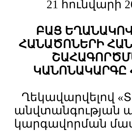
21 հունվարի 2
ԲԱՑ ԵՂԱՆԱԿՈ
ՀԱՆԱԾՈՆԵՐԻ ՀԱ
ՇԱՀԱԳՈՐԾՄ
ԿԱՆՈՆԱԿԱՐԳԸ 
Ղեկավարվելով «
անվտանգության 
կարգավորման մա