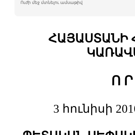
Ուժի մեջ մտնելու ամսաթիվ
ՀԱՅԱՍՏԱՆԻ 
ԿԱՌԱՎ
Ո Ր
3 հունիսի 20