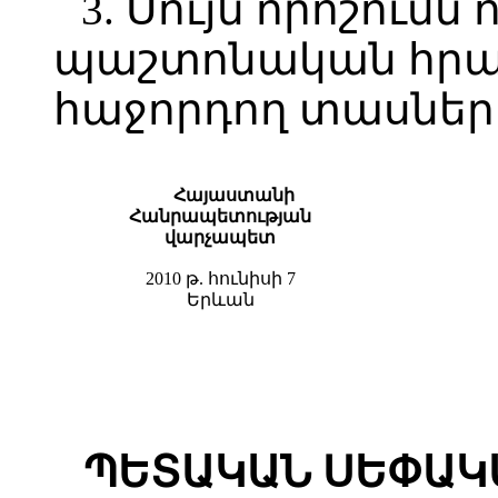
3. Սույն որոշումն 
պաշտոնական հր
հաջորդող տասներո
Հայաստանի
Հանրապետության
վարչապետ
2010 թ. հունիսի 7
Երևան
ՊԵՏԱԿԱՆ ՍԵՓԱԿ