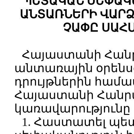
ՊԵՏԱԿԱՆ ՍԵՓԱԿ
ԱՆՏԱՌՆԵՐԻ ՎԱՐ
ՉԱՓԸ ՍԱՀ
Հայաստանի Հան
անտառային օրենսգ
դրույթներին հա
Հայաստանի Հանր
կառավարությունը
1. Հաստատել պ