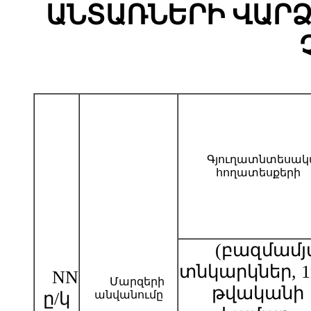
ԱՆՏԱՌՆԵՐԻ ՎԱՐ
Գյուղատնտեսակ
հողատեսքերի
(բազմամյ
տնկարկներ, 1
NN
Մարզերի
թվականի
ը/կ
անվանումը