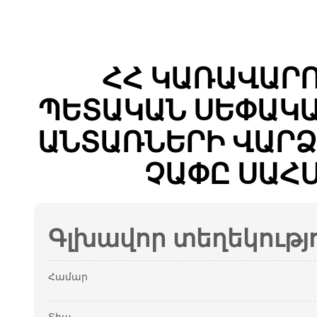
ՀՀ ԿԱՌԱՎԱՐ
ՊԵՏԱԿԱՆ ՍԵՓԱԿԱ
ԱՆՏԱՌՆԵՐԻ ՎԱՐՁ
ՉԱՓԸ ՍԱՀ
Գլխավոր տեղեկությ
Համար