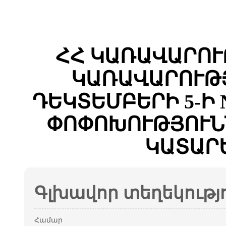
ՀՀ ԿԱՌԱՎԱՐՈՒ
ԿԱՌԱՎԱՐՈՒԹՅ
ԴԵԿՏԵՄԲԵՐԻ 5-Ի 
ՓՈՓՈԽՈՒԹՅՈՒՆ
ԿԱՏԱՐ
Գլխավոր տեղեկությ
Համար