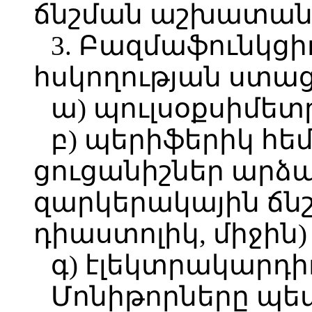
ճնշման աշխատանք
3. Բազմաֆունկցի
հսկողության ստաց
ա) պուլսօքսիմետ
բ) պերիֆերիկ հե
ցուցանիշներ արձ
զարկերակային ճնշո
դիաստոլիկ, միջին)
գ) էլեկտրակարդի
Մոնիթորները պե