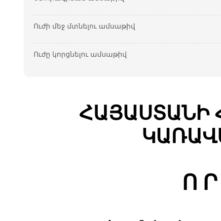
Ուժի մեջ մտնելու ամսաթիվ
Ուժը կորցնելու ամսաթիվ
ՀԱՅԱՍՏԱՆԻ 
ԿԱՌԱՎ
Ո Ր