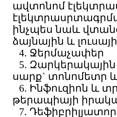
ավտոնոմ էլեկտրա
էլեկտրասրտագրմա
ինչպես նաև վտա
ձայնային և լուսա
4. Ջերմաչափեր
5. Զարկերակային
սարք` տոնոմետր 
6. Ինֆուզիոն և 
թերապիայի իրակ
7. Դեֆիբրիլյատո