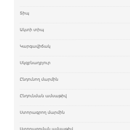
Տիպ
Ակտի տիպ
Կարգավիճակ
Սկզբնաղբյուր
Ընդունող մարմին
Ընդունման ամսաթիվ
Ստորագրող մարմին
Ստորագրման ամսաթիվ