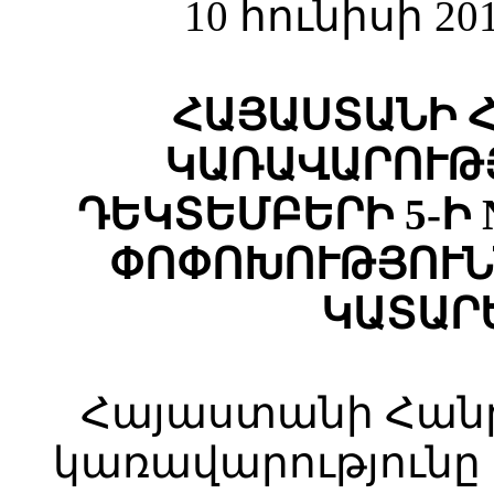
10 հունիսի 2
ՀԱՅԱՍՏԱՆԻ 
ԿԱՌԱՎԱՐՈՒԹՅ
ԴԵԿՏԵՄԲԵՐԻ 5-Ի 
ՓՈՓՈԽՈՒԹՅՈՒՆ
ԿԱՏԱՐ
Հայաստանի Հան
կառավարությունը