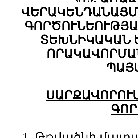
ՎԵՐԱԿԵՆԴԱՆԱՑՄ
ԳՈՐԾՈՒՆԵՈՒԹՅԱ
ՏԵԽՆԻԿԱԿԱՆ 
ՈՐԱԿԱՎՈՐՄԱ
ՊԱՅ
ՍԱՐՔԱՎՈՐՈՒ
ԳՈՐ
1. Թթվածնի մա