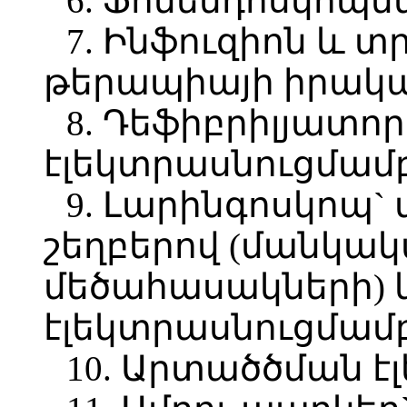
6. Ֆոնենդոսկոպն
7. Ինֆուզիոն և 
թերապիայի իրակ
8. Դեֆիբրիլյատո
էլեկտրասնուցմամ
9. Լարինգոսկոպ`
շեղբերով (մանկակ
մեծահասակների) և
էլեկտրասնուցմամ
10. Արտածծման 