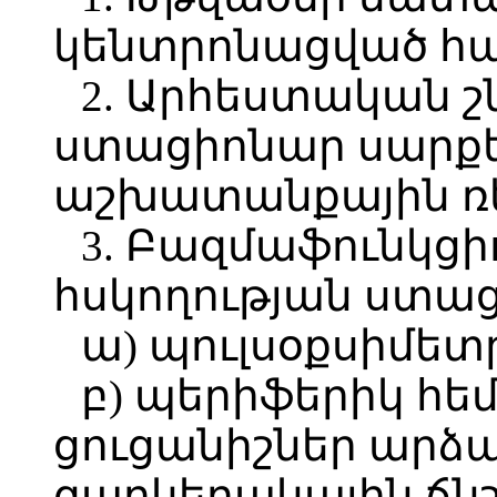
կենտրոնացված հ
2. Արհեստական շ
ստացիոնար սար
աշխատանքային ռ
3. Բազմաֆունկցի
հսկողության ստաց
ա) պուլսօքսիմետ
բ) պերիֆերիկ հե
ցուցանիշներ արձ
զարկերակային ճնշո