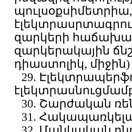
պուլսօքսիմետրիա
էլեկտրասրտագրութ
զարկերի հաճախակ
զարկերակային ճնշո
դիաստոլիկ, միջին)
29. Էլեկտրապերֆ
էլեկտրասնուցմամ
30. Շարժական ռ
31. Հակապառկել
32. Մանկական ըն