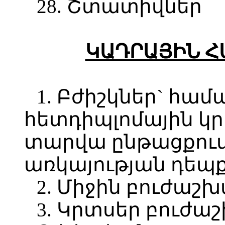
28. Շտատիվներ
ԿԱԴՐԱՅԻՆ Հ
1. Բժիշկներ` հ
հետդիպլոմային կրթ
տարվա ընթացքո
առկայության դեպք
2. Միջին բուժաշ
3. Կրտսեր բուժ