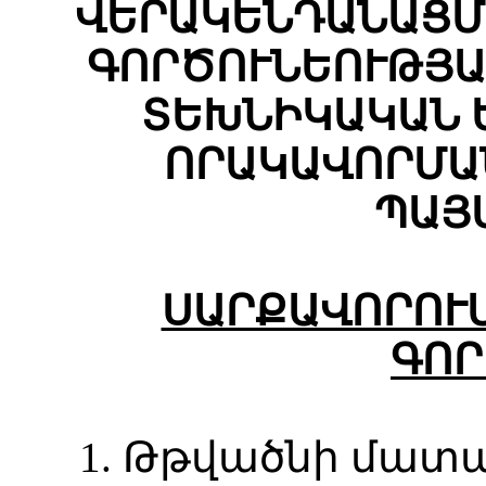
ՎԵՐԱԿԵՆԴԱՆԱՑՄ
ԳՈՐԾՈՒՆԵՈՒԹՅԱ
ՏԵԽՆԻԿԱԿԱՆ 
ՈՐԱԿԱՎՈՐՄԱ
ՊԱՅ
ՍԱՐՔԱՎՈՐՈՒ
ԳՈՐ
1. Թթվածնի մա