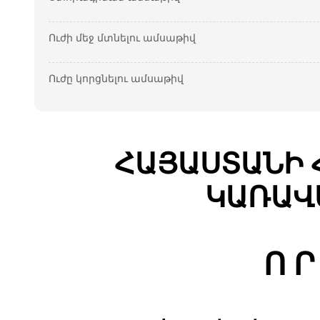
Ուժի մեջ մտնելու ամսաթիվ
Ուժը կորցնելու ամսաթիվ
ՀԱՅԱՍՏԱՆԻ 
ԿԱՌԱՎ
Ո Ր