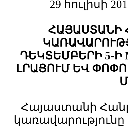
29 հուլիսի 2
ՀԱՅԱՍՏԱՆԻ 
ԿԱՌԱՎԱՐՈՒԹՅ
ԴԵԿՏԵՄԲԵՐԻ 5-Ի 
ԼՐԱՑՈՒՄ ԵՎ ՓՈՓ
Մ
Հայաստանի Հան
կառավարությունը