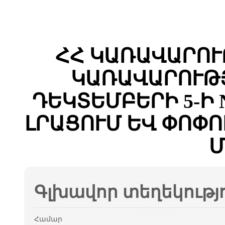
ՀՀ ԿԱՌԱՎԱՐՈՒ
ԿԱՌԱՎԱՐՈՒԹՅ
ԴԵԿՏԵՄԲԵՐԻ 5-Ի 
ԼՐԱՑՈՒՄ ԵՎ ՓՈՓ
Մ
Գլխավոր տեղեկությ
Համար