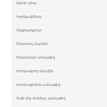
Ակտի տիպ
Կարգավիճակ
Սկզբնաղբյուր
Ընդունող մարմին
Ընդունման ամսաթիվ
Ստորագրող մարմին
Ստորագրման ամսաթիվ
Ուժի մեջ մտնելու ամսաթիվ