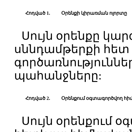
Հ
ոդված
1.
Օ
րենքի
կիրառման ոլորտը
Սույն օրենքը կար
սննդամթերքի հե
գործառնություննե
պահանջները:
Հ
ոդված
2.
Օ
րենքում
օգտագործվող
հ
ի
Սույն օրենքում օ