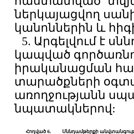
հաստատված` տվյա
ներկայացվող սա
կանոններին և հիգ
5. Արգելվում է ս
կապված գործառնո
իրականացման հ
տարածքների օգտ
առողջությանն սպ
նպատակներով:
Հ
ոդված
6.
Ս
ննդամթերքի անվտանգութ