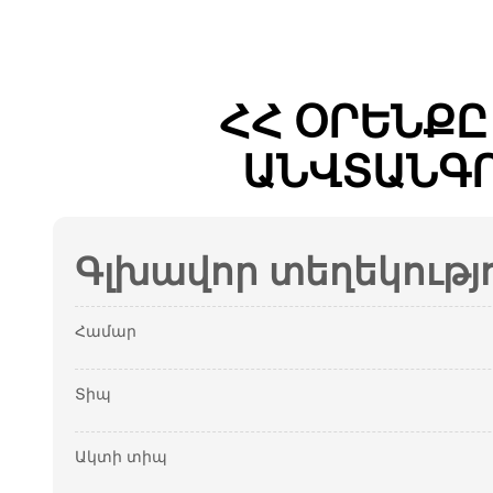
ՀՀ ՕՐԵՆՔ
ԱՆՎՏԱՆԳՈ
Գլխավոր տեղեկությ
Համար
Տիպ
Ակտի տիպ