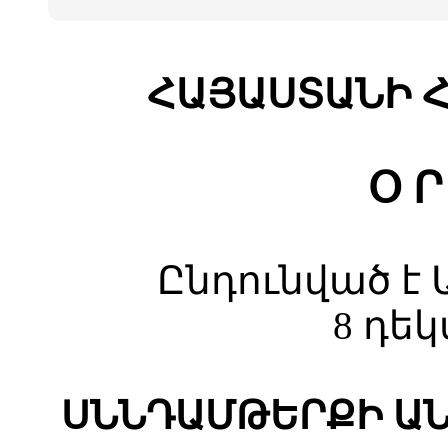
ՀԱՅԱՍՏԱՆԻ 
Օ Ր
Ընդունված է 
8 դե
ՍՆՆԴԱՄԹԵՐՔԻ Ա