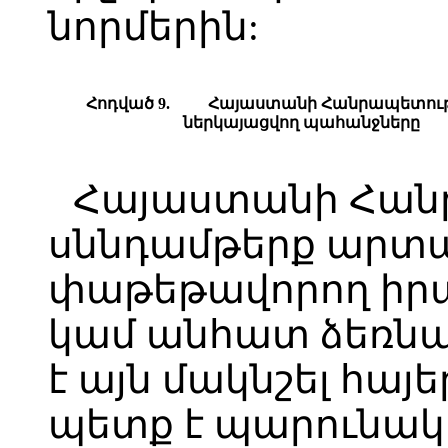
նորմերին:
Հ
ոդված
9.
Հ
այաստանի
Հ
անրապետությ
ներկայացվող պահանջները
Հայաստանի Հանր
սննդամթերք արտա
փաթեթավորող իր
կամ անհատ ձեռն
է այն մակնշել հայե
պետք է պարունակ