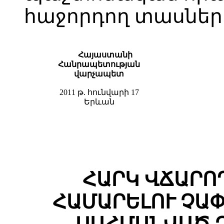
հաջորդող տասներո
Հայաստանի
Հանրապետության
վարչապետ
2011 թ. հունվարի 17
Երևան
ՀԱՐԿ ՎՃԱՐՈ
ՀԱՄԱՐԵԼՈՒ ՉԱ