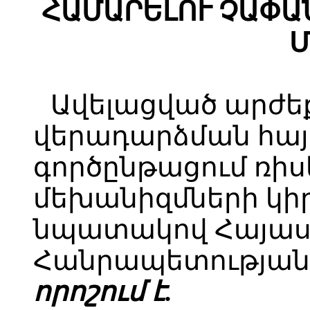
ՀԱՄԱՐԵԼՈՒ ՉԱՓԱ
Մ
Ավելացված արժե
վերադարձման հայտ
գործընթացում ռի
մեխանիզմների կի
նպատակով Հայա
Հանրապետության 
որոշում է.