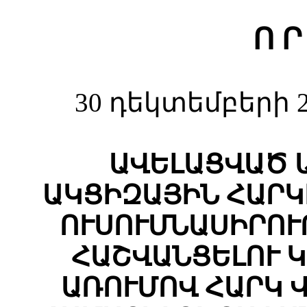
Ո Ր
30 դեկտեմբերի 2
ԱՎԵԼԱՑՎԱԾ 
ԱԿՑԻԶԱՅԻՆ ՀԱՐԿ
ՈՒՍՈՒՄՆԱՍԻՐՈՒ
ՀԱՇՎԱՆՑԵԼՈՒ 
ԱՌՈՒՄՈՎ ՀԱՐԿ 