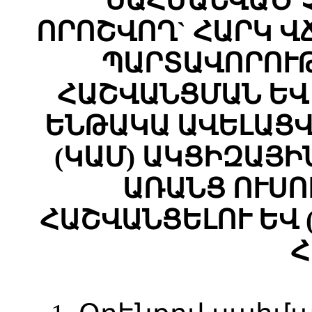
ՍԱՀՄԱՆՎԱԾ 
ՈՐՈՇՎՈՂ` ՀԱՐԿ Վ
ՊԱՐՏԱՎՈՐՈՒ
ՀԱՇՎԱՆՑՄԱՆ ԵՎ
ԵՆԹԱԿԱ ԱՎԵԼԱՑՎ
(ԿԱՄ) ԱԿՑԻԶԱՅԻ
ԱՌԱՆՑ ՈՒՍ
ՀԱՇՎԱՆՑԵԼՈՒ ԵՎ 
Հ