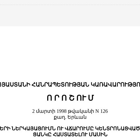
ԱՅԱՍՏԱՆԻ ՀԱՆՐԱՊԵՏՈՒԹՅԱՆ ԿԱՌԱՎԱՐՈՒԹՅՈ
Ո Ր Ո Շ ՈՒ Մ
2 մարտի 1998 թվականի N 126
քաղ. Երևան
ԵՐԻ ՆԵՐԿԱՅԱՑՈՒՄՆ ՈՒ ՎՃԱՐՈՒՄԸ ԿԵՆՏՐՈՆԱՑՎԱ
ՑԱՆԿԸ ՀԱՍՏԱՏԵԼՈՒ ՄԱՍԻՆ