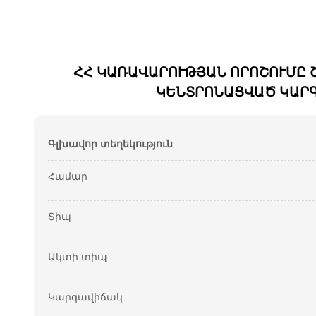
ՀՀ ԿԱՌԱՎԱՐՈՒԹՅԱՆ ՈՐՈՇՈՒՄԸ 
ԿԵՆՏՐՈՆԱՑՎԱԾ ԿԱՐԳ
Գլխավոր տեղեկություն
Համար
Տիպ
Ակտի տիպ
Կարգավիճակ