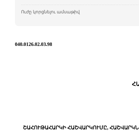
Ուժը կորցնելու ամսաթիվ
040.0126.02.03.98
Հ
ՇԱՀՈՒԹԱՀԱՐԿԻ ՀԱՇՎԱՐԿՈՒՄԸ, ՀԱՇՎԱՐԿՆ