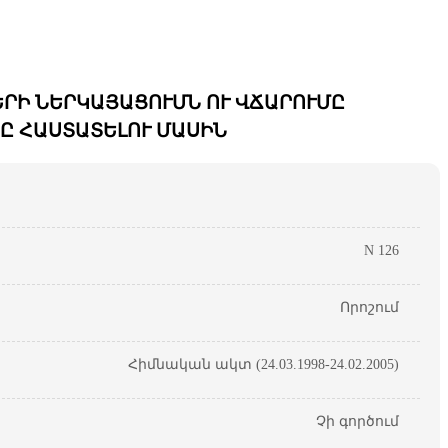
ՐԻ ՆԵՐԿԱՅԱՑՈՒՄՆ ՈՒ ՎՃԱՐՈՒՄԸ
Ը ՀԱՍՏԱՏԵԼՈՒ ՄԱՍԻՆ
N 126
Որոշում
Հիմնական ակտ (24.03.1998-24.02.2005)
Չի գործում