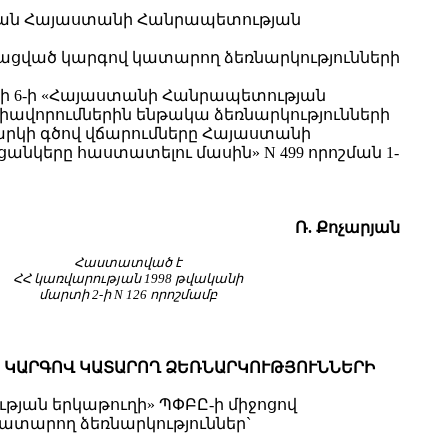
խան Հայաստանի Հանրապետության
նացված կարգով կատարող ձեռնարկությունների
իսի 6-ի «Հայաստանի Հանրապետության
իավորումներին ենթակա ձեռնարկությունների
արկի գծով վճարումները Հայաստանի
նկերը հաստատելու մասին» N 499 որոշման 1-
Ռ. Քոչարյան
Հաստատված է
ՀՀ կառվարության 1998 թվականի
մարտի 2-ի N 126 որոշմամբ
Ծ ԿԱՐԳՈՎ ԿԱՏԱՐՈՂ ՁԵՌՆԱՐԿՈՒԹՅՈՒՆՆԵՐԻ
ան երկաթուղի» ՊՓԲԸ-ի միջոցով
ատարող ձեռնարկություններ`