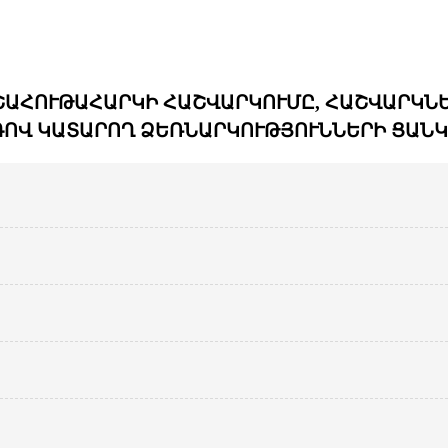
ՇԱՀՈՒԹԱՀԱՐԿԻ ՀԱՇՎԱՐԿՈՒՄԸ, ՀԱՇՎԱՐԿՆԵ
ՈՎ ԿԱՏԱՐՈՂ ՁԵՌՆԱՐԿՈՒԹՅՈՒՆՆԵՐԻ ՑԱՆԿ