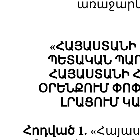
առաջարկ
«ՀԱՅԱՍՏԱՆԻ
ՊԵՏԱԿԱՆ ՊԱ
ՀԱՅԱՍՏԱՆԻ 
ՕՐԵՆՔՈՒՄ ՓՈ
ԼՐԱՑՈՒՄ Կ
Հոդված 1.
«Հայա