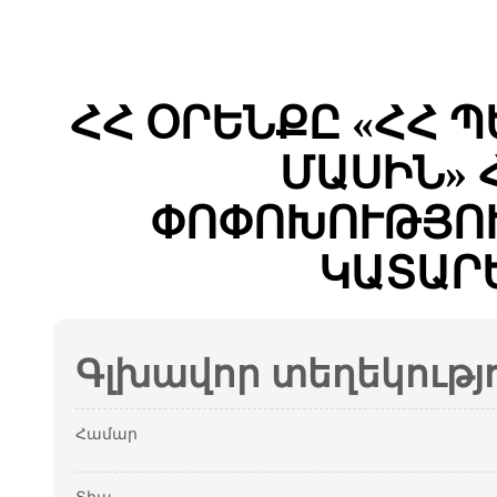
ՀՀ ՕՐԵՆՔԸ «ՀՀ 
ՄԱՍԻՆ» 
ՓՈՓՈԽՈՒԹՅՈՒ
ԿԱՏԱՐ
Գլխավոր տեղեկությ
Համար