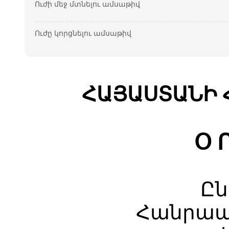
Ուժի մեջ մտնելու ամսաթիվ
Ուժը կորցնելու ամսաթիվ
ՀԱՅԱՍՏԱՆԻ 
Օ Ր
Ըն
Հանրապ