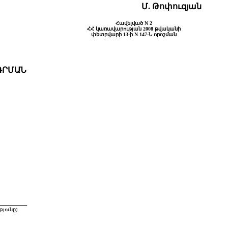
Մ. Թոփուզյան
Հավելված N 2
ՀՀ կառավարության 2008 թվականի
փետրվարի 13-ի N 147-Ն որոշման
ԴՐՄԱՆ
_______
յունը)