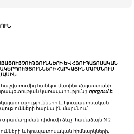
ՈՒՆ
ԱՅԱՑՈՒՑՉՈՒԹՅՈՒՆՆԵՐԻ ԵՎ ՀՅՈՒՊԱՏՈՍԱԿԱՆ
ՄԱԿԵՐՊՈՒԹՅՈՒՆՆԵՐԻ ՀԱՐԿԱՅԻՆ ՄԱՐՄՆՈՒՄ
ՄԱՍԻՆ
 հաշվառումից հանելու մասին» Հայաստանի
անրապետության կառավարությունը
որոշում է.
այացուցչությունների և հյուպատոսական
ությունների հարկային մարմնում
 տրամադրման դիմումի ձևը` համաձայն N 2
ւնների և հյուպատոսական հիմնարկների,