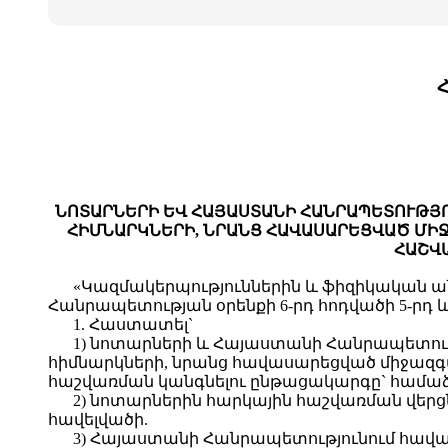
ՆՈՏԱՐՆԵՐԻ ԵՎ ՀԱՅԱՍՏԱՆԻ ՀԱՆՐԱՊԵՏՈՒԹՅ
ՀԻՄՆԱՐԿՆԵՐԻ, ՆՐԱՆՑ ՀԱՎԱՍԱՐԵՑՎԱԾ ՄԻ
ՀԱՇՎ
«Կազմակերպություններին և ֆիզիկական ան
Հանրապետության օրենքի 6-րդ հոդվածի 5-ր
1. Հաստատել`
1) նոտարների և Հայաստանի Հանրապետու
հիմնարկների, նրանց հավասարեցված միջազգ
հաշվառման կանգնելու ընթացակարգը` համաձա
2) նոտարներին հարկային հաշվառման վերց
հավելվածի.
3) Հայաստանի Հանրապետությունում հավ