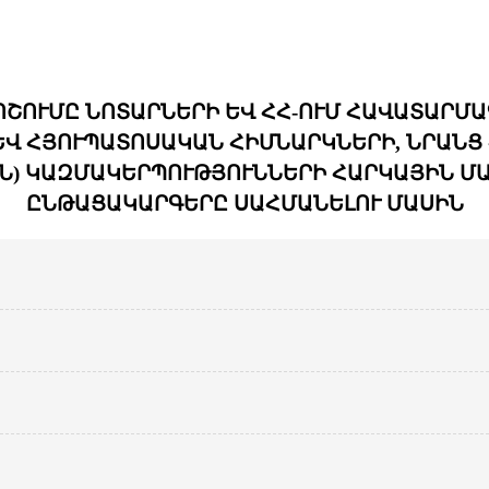
ՈՇՈՒՄԸ ՆՈՏԱՐՆԵՐԻ ԵՎ ՀՀ-ՈՒՄ ՀԱՎԱՏԱՐՄ
ԵՎ ՀՅՈՒՊԱՏՈՍԱԿԱՆ ՀԻՄՆԱՐԿՆԵՐԻ, ՆՐԱՆՑ
) ԿԱԶՄԱԿԵՐՊՈՒԹՅՈՒՆՆԵՐԻ ՀԱՐԿԱՅԻՆ Մ
ԸՆԹԱՑԱԿԱՐԳԵՐԸ ՍԱՀՄԱՆԵԼՈՒ ՄԱՍԻՆ