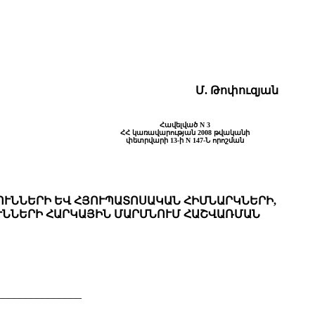
Մ. Թոփուզյան
Հավելված N 3
ՀՀ կառավարության 2008 թվականի
փետրվարի 13-ի N 147-Ն որոշման
ՒՆՆԵՐԻ ԵՎ ՀՅՈՒՊԱՏՈՍԱԿԱՆ ՀԻՄՆԱՐԿՆԵՐԻ,
ՒՆՆԵՐԻ ՀԱՐԿԱՅԻՆ ՄԱՐՄՆՈՒՄ ՀԱՇՎԱՌՄԱՆ
____________