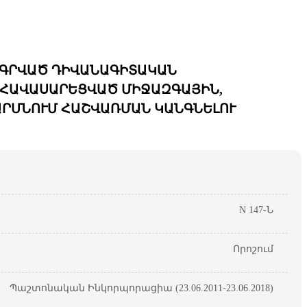
ԱԳՐՎԱԾ ԴԻՎԱՆԱԳԻՏԱԿԱՆ
 ՀԱՎԱՍԱՐԵՑՎԱԾ ՄԻՋԱԶԳԱՅԻՆ,
ԱՐՄՆՈՒՄ ՀԱՇՎԱՌՄԱՆ ԿԱՆԳՆԵԼՈՒ
N 147-Ն
Որոշում
Պաշտոնական Ինկորպորացիա (23.06.2011-23.06.2018)