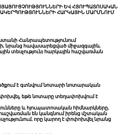
ԱՅԱՑՈՒՑՉՈՒԹՅՈՒՆՆԵՐԻ ԵՎ ՀՅՈՒՊԱՏՈՍԱԿԱՆ
ՄԱԿԵՐՊՈՒԹՅՈՒՆՆԵՐԻ ՀԱՐԿԱՅԻՆ ՄԱՐՄՆՈՒՄ
աստանի Հանրապետությունում
, նրանց հավասարեցված միջազգային,
յին տեսչություն) հարկային հաշվառման
րածքում է գտնվում նոտարի նոտարական
ոփոխվել, եթե նոտարը տեղափոխվում է
ւնները և հյուպատոսական հիմնարկները,
հաշվառման են կանգնում իրենց մշտական
չությունում, որը կարող է փոփոխվել նրանց