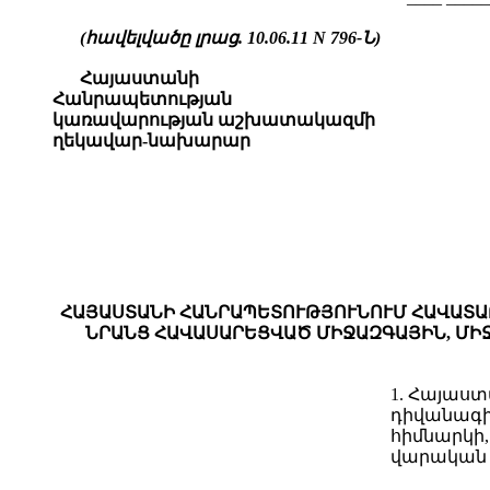
(հավելվածը լրաց. 10.06.11 N 796-Ն)
Հայաստանի
Հանրապետության
կառավարության աշխատակազմի
ղեկավար-նախարար
ՀԱՅԱՍՏԱՆԻ ՀԱՆՐԱՊԵՏՈՒԹՅՈՒՆՈՒՄ ՀԱՎԱՏԱ
ՆՐԱՆՑ ՀԱՎԱՍԱՐԵՑՎԱԾ ՄԻՋԱԶԳԱՅԻՆ, ՄԻ
1. Հայաս
դիվանագի
հիմնարկի
վարական (