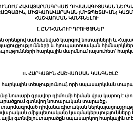
ՈՒՆՈՒՄ ՀԱՎԱՏԱՐՄԱԳՐՎԱԾ ԴԻՎԱՆԱԳԻՏԱԿԱՆ ՆԵՐԿ
ՋԱԶԳԱՅԻՆ, ՄԻՋԿԱՌԱՎԱՐԱԿԱՆ (ՄԻՋՊԵՏԱԿԱՆ) ԿԱԶ
ՀԱՇՎԱՌՄԱՆ ԿԱՆԳՆԵԼՈՒ
I. ԸՆԴՀԱՆՈՒՐ ԴՐՈՒՅԹՆԵՐ
 են օրենքով սահմանված կարգով նոտարների և Հայ
ուցչությունների և հյուպատոսական հիմնարկների
թյունների հարկային մարմնում (այսուհետ՝ հարկա
II. ՀԱՐԿԱՅԻՆ ՀԱՇՎԱՌՄԱՆ ԿԱՆԳՆԵԼԸ
ն հարկային տեսչությունում, որի սպասարկման տա
ունը նոտարի գրավոր դիմումի հիման վրա կարող է փ
 տարածքում գտնվող նոտարական տարածք:
ատարմագրված դիվանագիտական ներկայացուցչությո
վարական (միջպետական) կազմակերպությունները 
 այլն) գտնվելու տարածքն սպասարկող հարկային տես