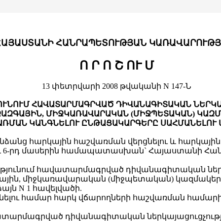
ՀԱՅԱՍՏԱՆԻ ՀԱՆՐԱՊԵՏՈՒԹՅԱՆ ԿԱՌԱՎԱՐՈՒԹՅ
Ո Ր Ո Շ ՈՒ Մ
13 փետրվարի 2008 թվականի N 147-Ն
ՈՒՆՈՒՄ ՀԱՎԱՏԱՐՄԱԳՐՎԱԾ ԴԻՎԱՆԱԳԻՏԱԿԱՆ ՆԵՐԿ
ՋԱԶԳԱՅԻՆ, ՄԻՋԿԱՌԱՎԱՐԱԿԱՆ (ՄԻՋՊԵՏԱԿԱՆ) ԿԱԶ
ԱՌՄԱՆ ԿԱՆԳՆԵԼՈՒ ԸՆԹԱՑԱԿԱՐԳԵՐԸ ՍԱՀՄԱՆԵԼՈՒ 
ձանց հարկային հաշվառման վերցնելու և հարկային
դ և 6-րդ մասերին համապատասխան` Հայաստանի Հ
թյունում հավատարմագրված դիվանագիտական ներկ
ային, միջկառավարական (միջպետական) կազմակերպ
յն N 1 հավելվածի.
նելու համար հարկ վճարողների հաշվառման համարի
ատարմագրված դիվանագիտական ներկայացուցչությո