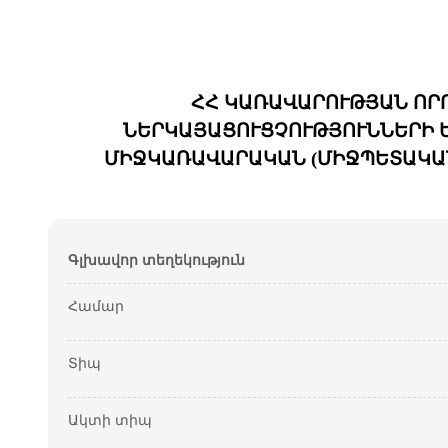
ՀՀ ԿԱՌԱՎԱՐՈՒԹՅԱՆ ՈՐ
ՆԵՐԿԱՅԱՑՈՒՑՉՈՒԹՅՈՒՆՆԵՐԻ 
ՄԻՋԿԱՌԱՎԱՐԱԿԱՆ (ՄԻՋՊԵՏԱԿԱՆ
Գլխավոր տեղեկություն
Համար
Տիպ
Ակտի տիպ