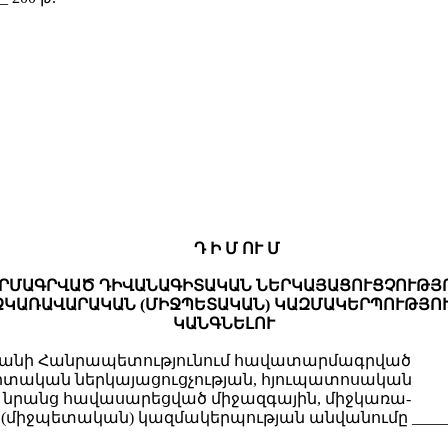
Դ Ի Մ ՈՒ Մ
ՐՄԱԳՐՎԱԾ ԴԻՎԱՆԱԳԻՏԱԿԱՆ ՆԵՐԿԱՅԱՑՈՒՑՉՈՒԹՅՈ
ՋԿԱՌԱՎԱՐԱԿԱՆ (ՄԻՋՊԵՏԱԿԱՆ) ԿԱԶՄԱԿԵՐՊՈՒԹՅՈ
ԿԱՆԳՆԵԼՈՒ
տանի Հանրապետությունում հավատարմագրված
տական ներկայացուցչության, հյուպատոսական
, նրանց հավասարեցված միջազգային, միջկառա-
միջպետական) կազմակերպության անվանումը _______