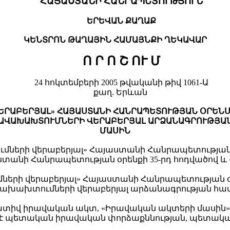
ՀԱՅԱՍՏԱՆԻ ՀԱՆՐԱՊԵՏՈՒԹՅՈՒՆ
ԵՐԵՎԱՆ ՔԱՂԱՔ
ԿԵՆՏՐՈՆ ԹԱՂԱՅԻՆ
ՀԱՄԱՅՆՔԻ
ՂԵԿԱՎԱՐ
Ո Ր Ո Շ ՈՒ Մ
24 հոկտեմբերի 2005 թվականի թիվ 1061-Ա
քաղ. Երևան
ԵՐՅԱԼ» ՀԱՅԱՍՏԱՆԻ ՀԱՆՐԱՊԵՏՈՒԹՅԱՆ ՕՐԵՆՍԳՐՔԻ 152
ԱՎԱԽԱԽՏՈՒՄՆԵՐԻ ՎԵՐԱԲԵՐՅԱԼ ԱՐՁԱՆԱԳՐՈՒԹՅԱՆ 
ՄԱՍԻՆ
րի վերաբերյալ» Հայաստանի Հանրապետության օրեն
տանի Հանրապետության օրենքի 35-րդ հոդվածով և
 վերաբերյալ» Հայաստանի Հանրապետության օրենսգրքի
ախախտումների վերաբերյալ արձանագրության հատ
 նորմատիվ իրավական ակտ, «Իրավական ակտերի մասին
ակա է պետական իրավական փորձաքննության, պետա