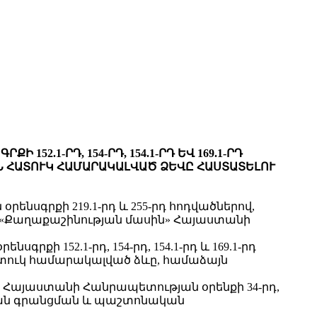
.1-ՐԴ, 154-ՐԴ, 154.1-ՐԴ ԵՎ 169.1-ՐԴ
ՀԱՏՈՒԿ ՀԱՄԱՐԱԿԱԼՎԱԾ ՁԵՎԸ ՀԱՍՏԱՏԵԼՈՒ
սգրքի 219.1-րդ և 255-րդ հոդվածներով,
 «Քաղաքաշինության մասին» Հայաստանի
 152.1-րդ, 154-րդ, 154.1-րդ և 169.1-րդ
ուկ համարակալված ձևը, համաձայն
» Հայաստանի Հանրապետության օրենքի 34-րդ,
կան գրանցման և պաշտոնական