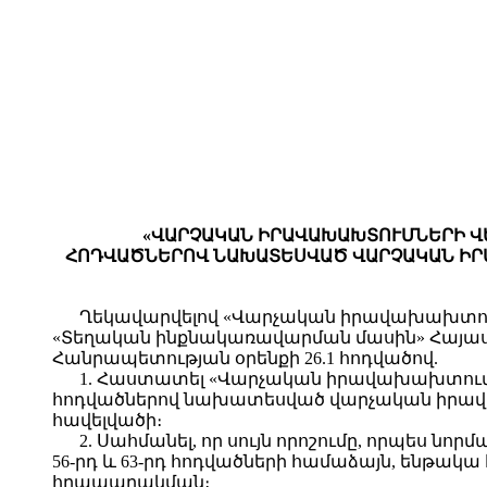
«ՎԱՐՉԱԿԱՆ ԻՐԱՎԱԽԱԽՏՈՒՄՆԵՐԻ ՎԵՐԱԲ
ՀՈԴՎԱԾՆԵՐՈՎ ՆԱԽԱՏԵՍՎԱԾ ՎԱՐՉԱԿԱՆ ԻՐ
Ղեկավարվելով «Վարչական իրավախախտումնե
«Տեղական ինքնակառավարման մասին» Հայաս
Հանրապետության օրենքի 26.1 հոդվածով.
1. Հաստատել «Վարչական իրավախախտումների
հոդվածներով նախատեսված վարչական իրավ
հավելվածի։
2. Սահմանել, որ սույն որոշումը, որպես
56-րդ և 63-րդ հոդվածների համաձայն, ենթ
հրապարակման։