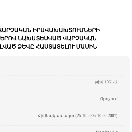
«ՎԱՐՉԱԿԱՆ ԻՐԱՎԱԽԱԽՏՈՒՄՆԵՐԻ
ԴՎԱԾՆԵՐՈՎ ՆԱԽԱՏԵՍՎԱԾ ՎԱՐՉԱԿԱՆ
ՎԱԾ ՁԵՎԸ ՀԱՍՏԱՏԵԼՈՒ ՄԱՍԻՆ
թիվ 1061-Ա
Որոշում
Հիմնական ակտ (25.10.2005-10.02.2007)