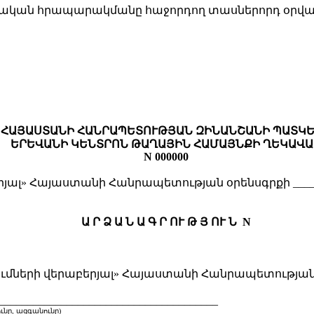
աշտոնական հրապարակմանը հաջորդող տասներորդ օրվա
ՀԱՅԱՍՏԱՆԻ ՀԱՆՐԱՊԵՏՈՒԹՅԱՆ ԶԻՆԱՆՇԱՆԻ ՊԱՏԿ
ԵՐԵՎԱՆԻ ԿԵՆՏՐՈՆ ԹԱՂԱՅԻՆ ՀԱՄԱՅՆՔԻ ՂԵԿԱՎԱ
N 000000
ալ» Հայաստանի Հանրապետության օրենսգրքի ___
Ա Ր Ձ Ա Ն Ա Գ Ր ՈՒ Թ Յ ՈՒ Ն N
մների վերաբերյալ» Հայաստանի Հանրապետությա
_______________________________________
, ազգանունը)