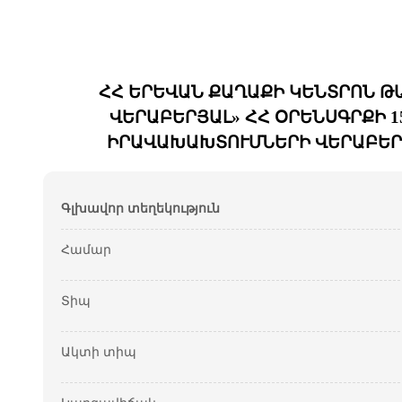
ՀՀ ԵՐԵՎԱՆ ՔԱՂԱՔԻ ԿԵՆՏՐՈՆ 
ՎԵՐԱԲԵՐՅԱԼ» ՀՀ ՕՐԵՆՍԳՐՔԻ 152
ԻՐԱՎԱԽԱԽՏՈՒՄՆԵՐԻ ՎԵՐԱԲԵՐ
Գլխավոր տեղեկություն
Համար
Տիպ
Ակտի տիպ