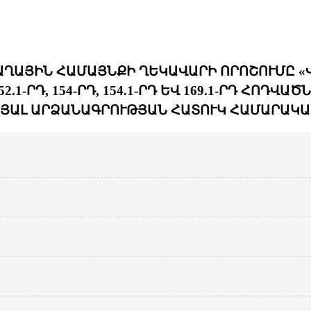
ԹԱՂԱՅԻՆ ՀԱՄԱՅՆՔԻ ՂԵԿԱՎԱՐԻ ՈՐՈՇՈՒՄԸ 
.1-ՐԴ, 154-ՐԴ, 154.1-ՐԴ ԵՎ 169.1-ՐԴ ՀՈ
ՅԱԼ ԱՐՁԱՆԱԳՐՈՒԹՅԱՆ ՀԱՏՈՒԿ ՀԱՄԱՐԱԿԱԼ