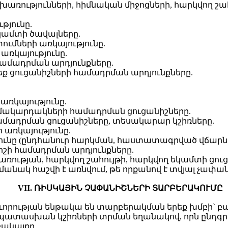
ոխառությունների, հիմնական միջոցների, հարկվող շ
թյունը.
կամտի ծավալները.
ումների առկայությունը.
առկայությունը.
համադրման արդյունքները.
ժեք ցուցանիշների համադրման արդյունքները.
առկայությունը.
մակարդակների համադրման ցուցանիշները.
համադրման ցուցանիշները, տեսակարար կշիռները.
առկայությունը.
յունը (ընդհանուր հարկման, հաստատագրված վճարնե
շի համադրման արդյունքները.
ռության, հարկվող շահույթի, հարկվող եկամտի ցուց
անակ հաշվի է առնվում, թե որքանով է տվյալ չափանի
VII. ՌԻՍԿԱՅԻՆ ՉԱՓԱՆԻՇՆԵՐԻ ՏԱՐԲԵՐԱԿՈՒՄԸ
ևորության ենթակա են տարբերակման երեք խմբի` բա
ասխան կշիռների տրման եղանակով, որն ընդգրկում է
իջակայքը,