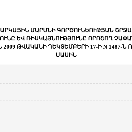
ՀԱՐԿԱՅԻՆ ՄԱՐՄՆԻ ԳՈՐԾՈՒՆԵՈՒԹՅԱՆ ՇՐՋԱ
ՈՒՆԸ ԵՎ ՌԻՍԿԱՅՆՈՒԹՅՈՒՆԸ ՈՐՈՇՈՂ ՉԱՓԱ
2009 ԹՎԱԿԱՆԻ ԴԵԿՏԵՄԲԵՐԻ 17-Ի N 1487-Ն
ՄԱՍԻՆ