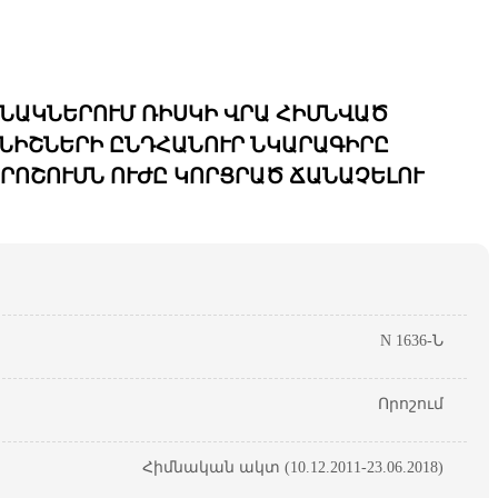
ՆԱԿՆԵՐՈՒՄ ՌԻՍԿԻ ՎՐԱ ՀԻՄՆՎԱԾ
ՆԻՇՆԵՐԻ ԸՆԴՀԱՆՈՒՐ ՆԿԱՐԱԳԻՐԸ
 ՈՐՈՇՈՒՄՆ ՈՒԺԸ ԿՈՐՑՐԱԾ ՃԱՆԱՉԵԼՈՒ
N 1636-Ն
Որոշում
Հիմնական ակտ (10.12.2011-23.06.2018)