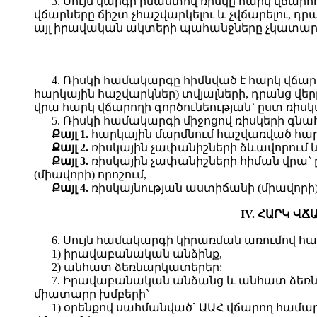
3. Սույն կարգի իմաստով ռիսկը հարկ վճարո
վճարները ճիշտ չհաշվարկելու և չվճարելու, 
այլ իրավական ակտերի պահանջները չկատարել
4. Ռիսկի համակարգը հիմնված է հարկ վճար
հարկային հաշվարկներ) տվյալների, դրանց վեր
վրա հարկ վճարողի գործունեության` ըստ ռ
5. Ռիսկի համակարգի միջոցով ռիսկերի գն
Քայլ 1.
հարկային մարմնում հաշվառված հար
Քայլ 2.
ռիսկային չափանիշների ձևավորում 
Քայլ 3.
ռիսկային չափանիշների հիման վրա`
(միավորի) որոշում,
Քայլ 4.
ռիսկայնության աստիճանի (միավորի) 
IV. ՀԱՐԿ Վ
6. Սույն համակարգի կիրառման առումով հ
1) իրավաբանական անձինք,
2) անհատ ձեռնարկատերեր:
7. Իրավաբանական անձանց և անհատ ձեռնար
միատարր խմբերի`
1) օրենքով սահմանված` ԱԱՀ վճարող համարվ