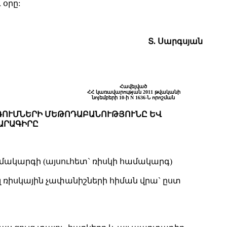
 օրը:
Տ. Սարգսյան
Հավելված
ՀՀ կառավարության 2011 թվականի
նոյեմբերի 10-ի N 1636-Ն որոշման
ԳՈՒՄՆԵՐԻ ՄԵԹՈԴԱԲԱՆՈՒԹՅՈՒՆԸ ԵՎ
ԱՐԱԳԻՐԸ
համակարգի (այսուհետ` ռիսկի համակարգ)
 ռիսկային չափանիշների հիման վրա` ըստ