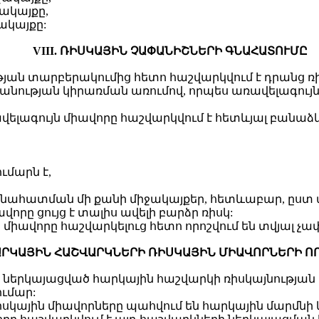
իջակայքը,
ջակայքը:
VIII. ՌԻՍԿԱՅԻՆ ՉԱՓԱՆԻՇՆԵՐԻ ԳՆԱՀԱՏՈՒՄԸ
թյան տարբերակումից հետո հաշվարկվում է դրանց ռ
անության կիրառման առումով, որպես առավելագույն
ավելագույն միավորը հաշվարկվում է հետևյալ բանաձև
ւմարն է,
 գնահատման մի քանի միջակայքեր, հետևաբար, ըստ 
վորը ցույց է տալիս ավելի բարձր ռիսկ:
 միավորը հաշվարկելուց հետո որոշվում են տվյալ չ
ՀԱՐԿԱՅԻՆ ՀԱՇՎԱՐԿՆԵՐԻ ՌԻՍԿԱՅԻՆ ՄԻԱՎՈՐՆԵՐԻ Ո
ին ներկայացված հարկային հաշվարկի ռիսկայնության
ւմար:
սկային միավորները պահվում են հարկային մարմնի 