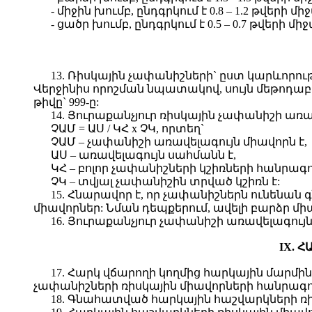
- միջին խումբ, ընդգրկում է 0.8 – 1.2 թվերի մ
- ցածր խումբ, ընդգրկում է 0.5 – 0.7 թվերի մի
13. Ռիսկային չափանիշների` ըստ կարևորու
Վերջինիս որոշման նպատակով, սույն մեթոդաբ
թիվը` 999-ը:
14. Յուրաքանչյուր ռիսկային չափանիշի առ
ՉԱՄ = ԱՍ / ԿՀ x ՉԿ, որտեղ`
ՉԱՄ – չափանիշի առավելագույն միավորն է,
ԱՍ – առավելագույն սահմանն է,
ԿՀ – բոլոր չափանիշների կշիռների հանրագո
ՉԿ – տվյալ չափանիշին տրված կշիռն է:
15. Հնարավոր է, որ չափանիշներն ունենան
միավորներ: Նման դեպքերում, ավելի բարձր միա
16. Յուրաքանչյուր չափանիշի առավելագույն
IX. 
17. Հարկ վճարողի կողմից հարկային մարմ
չափանիշների ռիսկային միավորների հանրագո
18. Գնահատված հարկային հաշվարկների ռի