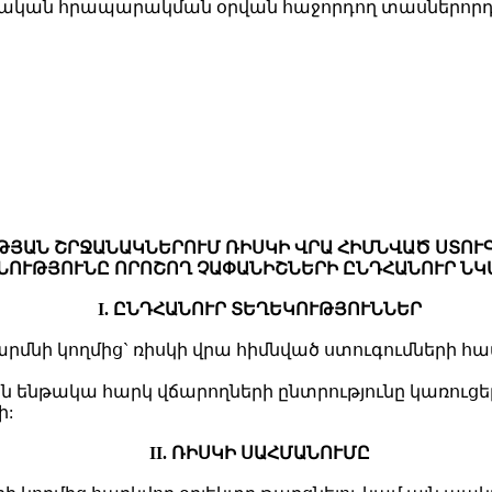
շտոնական հրապարակման օրվան հաջորդող տասներորդ
ԹՅԱՆ ՇՐՋԱՆԱԿՆԵՐՈՒՄ ՌԻՍԿԻ ՎՐԱ ՀԻՄՆՎԱԾ ՍՏՈՒ
ՆՈՒԹՅՈՒՆԸ ՈՐՈՇՈՂ ՉԱՓԱՆԻՇՆԵՐԻ ԸՆԴՀԱՆՈՒՐ ՆԿ
I. ԸՆԴՀԱՆՈՒՐ ՏԵՂԵԿՈՒԹՅՈՒՆՆԵՐ
մարմնի կողմից` ռիսկի վրա հիմնված ստուգումների 
 ենթակա հարկ վճարողների ընտրությունը կառուցել
ի:
II. ՌԻՍԿԻ ՍԱՀՄԱՆՈՒՄԸ