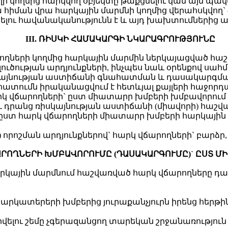
ղի կողմից հարկվող օբյեկտը թաքցնելու կամ այն պա
դրա հիման վրա հարկային մարմնի կողմից վերահսկվ
ու հավանականությունն է և այդ խախտումներից ա
III. ՌԻՍԿԻ ՀԱՄԱԿԱՐԳԻ ՆԿԱՐԱԳՐՈՒԹՅՈՒՆԸ
ողների կողմից հարկային մարմին ներկայացված հաշվ
լուծության արդյունքների, ինչպես նաև օրենքով սահ
իսկայնության աստիճանի գնահատման և դասակարգմա
ահատումն իրականացվում է հետևյալ քայլերի հաջորդ
կ վճարողների` ըստ միատարր խմբերի խմբավորում 
և դրանց ռիսկայնության աստիճանի (միավորի) հաշ
 ըստ հարկ վճարողների միատարր խմբերի հարկային
որոշման արդյունքներով` հարկ վճարողների` բարձր
ՃԱՐՈՂՆԵՐԻ ԽՄԲԱՎՈՐՈՒՄԸ (ԴԱՍԱԿԱՐԳՈՒՄԸ)` ԸՍՏ Մ
արկային մարմնում հաշվառված հարկ վճարողները դա
կատերերի խմբերից յուրաքանչյուրն իրենց հերթին
ելու շեմը չգերազանցող տարեկան շրջանառություն (գ