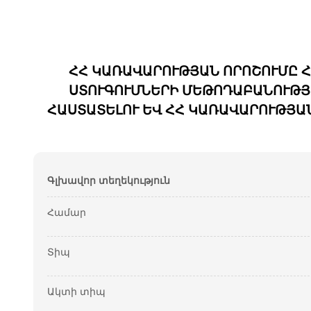
ՀՀ ԿԱՌԱՎԱՐՈՒԹՅԱՆ ՈՐՈՇՈՒՄԸ 
ՍՏՈՒԳՈՒՄՆԵՐԻ ՄԵԹՈԴԱԲԱՆՈՒԹՅ
ՀԱՍՏԱՏԵԼՈՒ ԵՎ ՀՀ ԿԱՌԱՎԱՐՈՒԹՅԱՆ 
Գլխավոր տեղեկություն
Համար
Տիպ
Ակտի տիպ