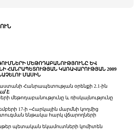
ՈՒՆ
ԳՈՒՄՆԵՐԻ ՄԵԹՈԴԱԲԱՆՈՒԹՅՈՒՆԸ ԵՎ
ՆԻ ՀԱՆՐԱՊԵՏՈՒԹՅԱՆ ԿԱՌԱՎԱՐՈՒԹՅԱՆ 2009
ԱՆԱՉԵԼՈՒ ՄԱՍԻՆ
ստանի Հանրապետության օրենքի 2.1-ին
մ է.
երի մեթոդաբանությունը և ռիսկայնությունը
բերի 17-ի «Հարկային մարմնի կողմից
 ստուգման ենթակա հարկ վճարողների
ռընթեր պետական եկամուտների կոմիտեն