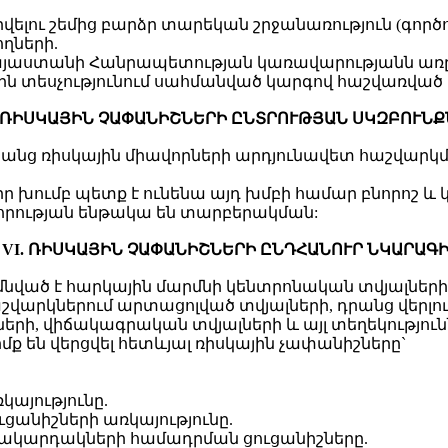
ելու շեմից բարձր տարեկան շրջանառություն (գործու
ղների.
ն Հայաստանի Հանրապետության կառավարությանն ա
ն տեսչությունում սահմանված կարգով հաշվառված 
. ՌԻՍԿԱՅԻՆ ՉԱՓԱՆԻՇՆԵՐԻ ԸՆՏՐՈՒԹՅԱՆ ՍԿԶԲՈՒՆ
դրանց ռիսկային միավորների արդյունավետ հաշվարկ
րր խումբ պետք է ունենա այդ խմբի համար բնորոշ և 
ևորության ենթակա են տարբերակման:
VI. ՌԻՍԿԱՅԻՆ ՉԱՓԱՆԻՇՆԵՐԻ ԸՆԴՀԱՆՈՒՐ ՆԿԱՐԱԳ
իմնված է հարկային մարմնի կենտրոնական տվյալների
արկներում արտացոլված տվյալների, դրանց վերլուծո
, վիճակագրական տվյալների և այլ տեղեկություն
մք են վերցվել հետևյալ ռիսկային չափանիշները`
այությունը.
ցանիշների առկայությունը.
մակարդակների համադրման ցուցանիշները.