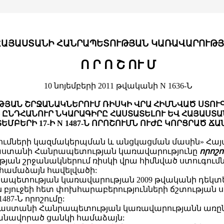
ՀԱՅԱՍՏԱՆԻ ՀԱՆՐԱՊԵՏՈՒԹՅԱՆ ԿԱՌԱՎԱՐՈՒԹՅ
Ո Ր Ո Շ ՈՒ Մ
10 նոյեմբերի 2011 թվականի N 1636-Ն
ԹՅԱՆ ՇՐՋԱՆԱԿՆԵՐՈՒՄ ՌԻՍԿԻ ՎՐԱ ՀԻՄՆՎԱԾ ՍՏՈՒ
ԸՆԴՀԱՆՈՒՐ ՆԿԱՐԱԳԻՐԸ ՀԱՍՏԱՏԵԼՈՒ ԵՎ ՀԱՅԱՍՏԱ
ՄԲԵՐԻ 17-Ի N 1487-Ն ՈՐՈՇՈՒՄՆ ՈՒԺԸ ԿՈՐՑՐԱԾ Ճ
ւմների կազմակերպման և անցկացման մասին» Հայա
աստանի Հանրապետության կառավարությունը
որոշու
թյան շրջանակներում ռիսկի վրա հիմնված ստուգումն
 համաձայն հավելվածի:
րապետության կառավարության 2009 թվականի դեկտեմ
բյուջեի հետ փոխհարաբերությունների ճշտության
87-Ն որոշումը:
լը` Հայաստանի Հանրապետության կառավարությանն ա
լանավորած ցանկի համաձայն: