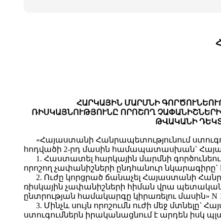
ՀԱՐԿԱՅԻՆ ՄԱՐՄՆԻ ԳՈՐԾՈՒՆԵՈՒ
ՌԻՍԿԱՅՆՈՒԹՅՈՒՆԸ ՈՐՈՇՈՂ ՉԱՓԱՆԻՇՆԵՐԻ 
ԹՎԱԿԱՆԻ ԴԵԿՏԵ
«Հայաստանի Հանրապետությունում ստուգո
հոդվածի 2-րդ մասին համապատասխան` Հայ
1. Հաստատել հարկային մարմնի գործունեու
որոշող չափանիշների ընդհանուր նկարագիրը`
2. Ուժը կորցրած ճանաչել Հայաստանի Հան
ռիսկային չափանիշների հիման վրա պետական 
ընտրության համակարգը կիրառելու մասին» N 14
3. Մինչև սույն որոշումն ուժի մեջ մտնե
ստուգումներն իրականացնում է արդեն իսկ պ