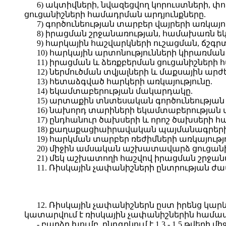
6) ակտիվների, նվազեցվող կորուստների, փ
ցուցանիշների համադրման արդյունքները.
7) գործունեության տարբեր վայրերի առկայու
8) իրացման շրջանառության, համախառն ե
9) հարկային հաշվարկների ուշացման, ճշգրտ
10) հարկային արտոնությունների կիրառման 
11) իրացման և ձեռքբերման ցուցանիշների 
12) ներմուծման տվյալների և մաքսային ար
13) հետաձգված հարկերի առկայությունը.
14) եկամտաբերության մակարդակը.
15) արտաքին տնտեսական գործունեության 
16) նախորդ տարիների եկամտաբերության 
17) ընդհանուր ծախսերի և որոշ ծախսերի 
18) քաղաքացիաիրավական պայմանագրերի 
19) հարկման տարբեր ռեժիմների առկայութ
20) միջին ամսական աշխատավարձ ցուցանի
21) մեկ աշխատողի հաշվով իրացման շրջանա
11. Ռիսկային չափանիշների ընտրության ժամ
12. Ռիսկային չափանիշներն ըստ իրենց կար
կատարվում է ռիսկային չափանիշներին համապատ
- բարձր խումբ, ընդգրկում է 1.3 - 1.5 թվերի մ