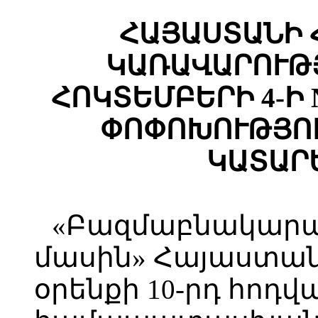
ՀԱՅԱՍՏԱՆԻ 
ԿԱՌԱՎԱՐՈՒԹՅ
ՀՈԿՏԵՄԲԵՐԻ 4-Ի 
ՓՈՓՈԽՈՒԹՅՈՒ
ԿԱՏԱՐ
«Բազմաբնակարա
մասին» Հայաստա
օրենքի 10-րդ հոդվ