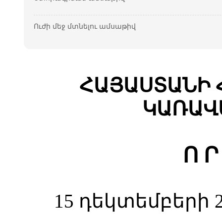
Ուժի մեջ մտնելու ամսաթիվ
ՀԱՅԱՍՏԱՆԻ 
ԿԱՌԱՎ
Ո Ր
15 դեկտեմբերի 2