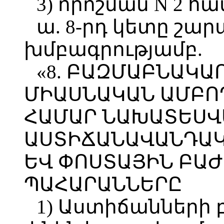
3) որոշման N 2 հ
ա. 8-րդ կետը շար
խմբագրությամբ.
«8. ԲԱԶՄԱԲՆԱԿԱ
ՄԻԱՍՆԱԿԱՆ ԱՄԲՈ
ՀԱՄԱՐ ՆԱԽԱՏԵՍՎ
ԱՍՏԻՃԱՆԱՎԱՆԴԱԿ
ԵՎ ՓՈՍՏԱՅԻՆ ԲԱ
ՊԱՀԱՐԱՆՆԵՐԸ
1) Աստիճանների 