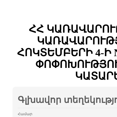
ՀՀ ԿԱՌԱՎԱՐՈՒ
ԿԱՌԱՎԱՐՈՒԹՅ
ՀՈԿՏԵՄԲԵՐԻ 4-Ի 
ՓՈՓՈԽՈՒԹՅՈՒ
ԿԱՏԱՐ
Գլխավոր տեղեկությ
Համար