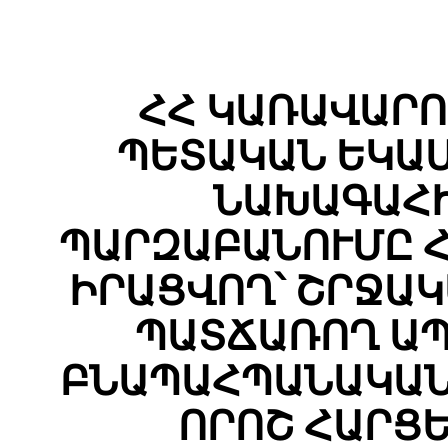
ՀՀ ԿԱՌԱՎԱՐՈ
ՊԵՏԱԿԱՆ ԵԿԱ
ՆԱԽԱԳԱՀԻ
ՊԱՐԶԱԲԱՆՈՒՄԸ Հ
ԻՐԱՑՎՈՂ՝ ՇՐՋԱ
ՊԱՏՃԱՌՈՂ ԱՊ
ԲՆԱՊԱՀՊԱՆԱԿԱՆ
ՈՐՈՇ ՀԱՐՑ