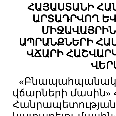
ՀԱՅԱՍՏԱՆԻ ՀԱ
ԱՐՏԱԴՐՎՈՂ ԵՎ
ՄԻՋԱՎԱՅՐԻՆ
ԱՊՐԱՆՔՆԵՐԻ ՀԱ
ՎՃԱՐԻ ՀԱՇՎԱՐ
ՎԵՐ
«Բնապահպանակա
վճարների մասին»
Հանրապետության 