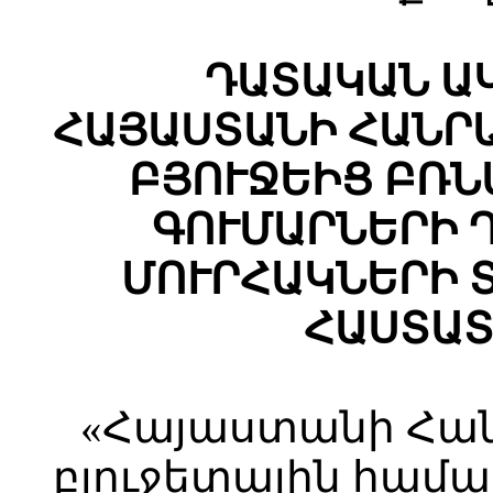
ԴԱՏԱԿԱՆ Ա
ՀԱՅԱՍՏԱՆԻ ՀԱՆՐ
ԲՅՈՒՋԵԻՑ ԲՌ
ԳՈՒՄԱՐՆԵՐԻ 
ՄՈՒՐՀԱԿՆԵՐԻ 
ՀԱՍՏԱՏ
«Հայաստանի Հա
բյուջետային համ