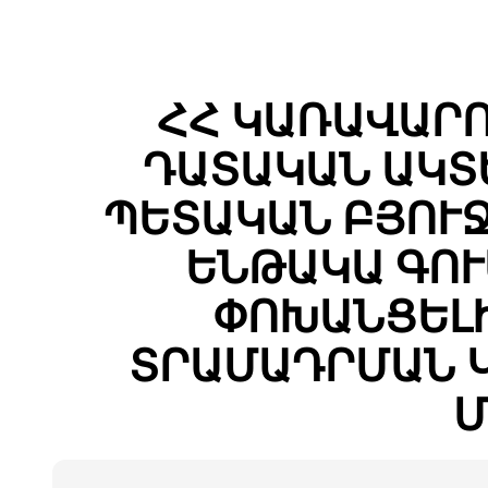
ՀՀ ԿԱՌԱՎԱՐ
ԴԱՏԱԿԱՆ ԱԿՏ
ՊԵՏԱԿԱՆ ԲՅՈՒ
ԵՆԹԱԿԱ ԳՈ
ՓՈԽԱՆՑԵԼԻ
ՏՐԱՄԱԴՐՄԱՆ 
Մ