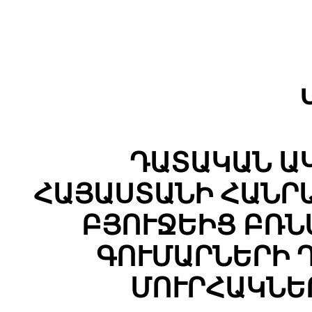
ԴԱՏԱԿԱՆ Ա
ՀԱՅԱՍՏԱՆԻ ՀԱՆՐ
ԲՅՈՒՋԵԻՑ ԲՌ
ԳՈՒՄԱՐՆԵՐԻ 
ՄՈՒՐՀԱԿՆԵ