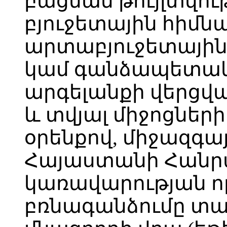
բացման թույլտվու
բյուջետային հիմն
արտաբյուջետային 
կամ գանձապետակ
արգելանքի վերցվ
և տվյալ միջոցներ
օրենքով, միջազգ
Հայաստանի Հանր
կառավարության որ
բռնագանձումը տա