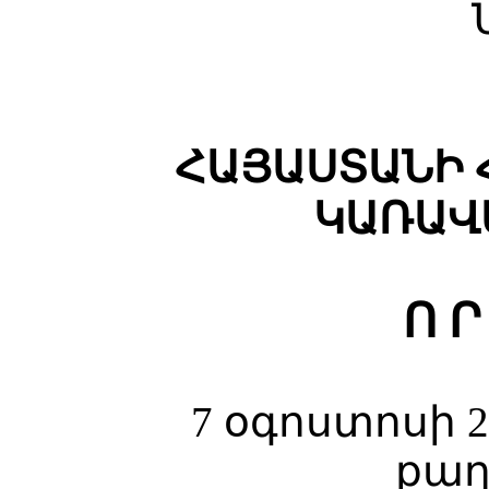
ՀԱՅԱՍՏԱՆԻ 
ԿԱՌԱՎ
Ո Ր
7 օգոստոսի 2
քաղ