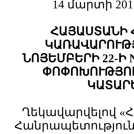
14 մարտի 201
ՀԱՅԱՍՏԱՆԻ 
ԿԱՌԱՎԱՐՈՒԹՅ
ՆՈՅԵՄԲԵՐԻ 22-Ի 
ՓՈՓՈԽՈՒԹՅՈՒ
ԿԱՏԱՐ
Ղեկավարվելով «
Հանրապետություն