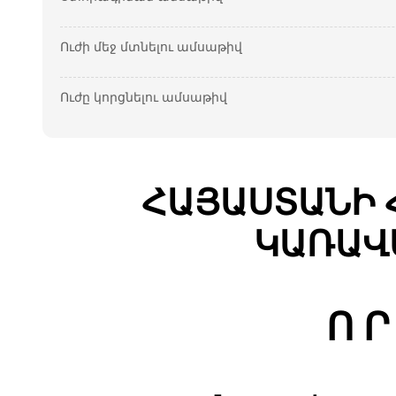
Ուժի մեջ մտնելու ամսաթիվ
Ուժը կորցնելու ամսաթիվ
ՀԱՅԱՍՏԱՆԻ 
ԿԱՌԱՎ
Ո Ր