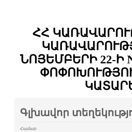
ՀՀ ԿԱՌԱՎԱՐՈՒ
ԿԱՌԱՎԱՐՈՒԹՅ
ՆՈՅԵՄԲԵՐԻ 22-Ի 
ՓՈՓՈԽՈՒԹՅՈՒ
ԿԱՏԱՐ
Գլխավոր տեղեկությ
Համար