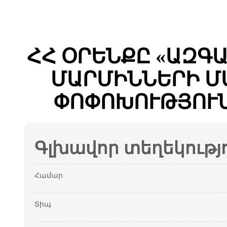
ՀՀ ՕՐԵՆՔԸ «ԱԶԳ
ՄԱՐՄԻՆՆԵՐԻ Մ
ՓՈՓՈԽՈՒԹՅՈՒՆ
Գլխավոր տեղեկությ
Համար
Տիպ