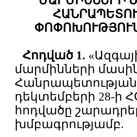
ՄԱՐՄԻՆՆԵՐԻ 
ՀԱՆՐԱՊԵՏՈ
ՓՈՓՈԽՈՒԹՅՈՒՆ
Հ
ոդված
1.
«Ազգայ
մարմինների մասի
Հանրապետության 
դեկտեմբերի 28-ի ՀՕ
հոդվածը շարադրել
խմբագրությամբ.