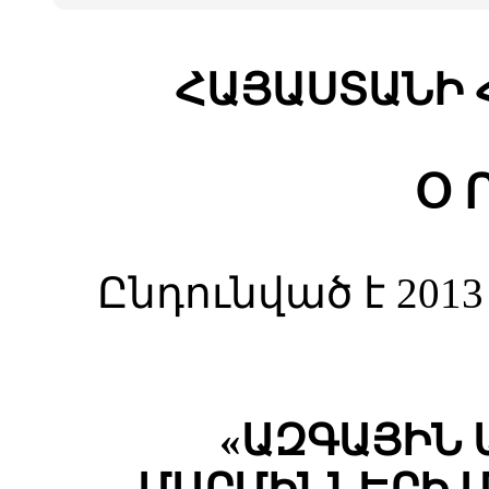
ՀԱՅԱՍՏԱՆԻ 
Օ Ր
Ընդունված է 20
«ԱԶԳԱՅԻՆ 