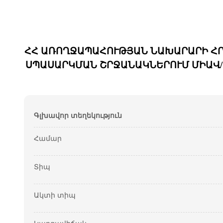
ՀՀ ԱՌՈՂՋԱՊԱՀՈՒԹՅԱՆ ՆԱԽԱՐԱՐԻ ՀՐ
ՍՊԱՍԱՐԿՄԱՆ ՇՐՋԱՆԱԿՆԵՐՈՒՄ ՄԻԱՎ/
Գլխավոր տեղեկություն
Համար
Տիպ
Ակտի տիպ