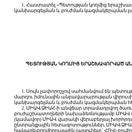
1. Հաստատել «Պետության կողմից երաշխա
կանխարգելման և բուժման կազմակերպման չա
ՊԵՏՈՒԹՅԱՆ ԿՈՂՄԻՑ ԵՐԱՇԽԱՎՈՐՎԱԾ ԱՆ
1. Սույն չափորոշչով սահմանվում են պետ
մարդու իմունային անբավարարության վիրուս
կանխարգելման և բուժման կազմակերպման հե
2. ՄԻԱՎ/ՁԻԱՀ-ի անվճար տրամադրվող ծառա
բուժաշխատողների նախաձեռնությամբ ՄԻԱՎ վա
(կամավոր) ՄԻԱՎ վարակի վերաբերյալ խորհր
ընտրանքային հետազոտություններ, ՄԻԱՎ/ՁԻԱ
հակառետրովիրուսային (այսուհետ` ՀՌՎ) բուժ