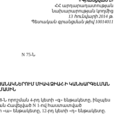
«
Գ
րանց
ված է»
ՀՀ արդարադատության
նախարարության կողմից
13 հունվարի 2014 թ.
Պետական գրանցման թիվ 10014011
N 75-Ն
ԱՆԱԿՆԵՐՈՒՄ ՄԻԱՎ/ՁԻԱՀ-Ի ԿԱՆԽԱՐԳԵԼՄԱՆ
 ՄԱՍԻՆ
Ն որոշման 4-րդ կետի «գ» ենթակետը, ինչպես
ման Հավելված N 1-ով հաստատված
ա» ենթակետը, 12-րդ կետի «դ» ենթակետը.