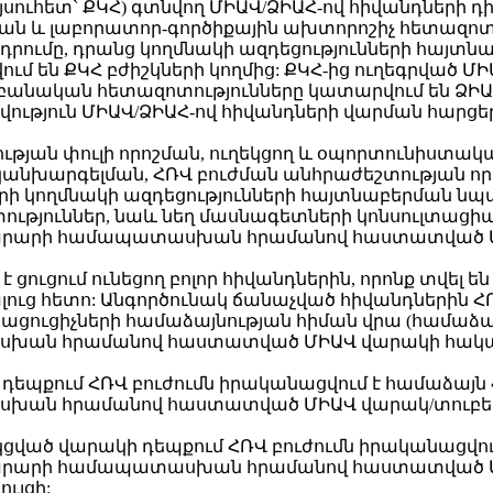
սուհետ` ՔԿՀ) գտնվող ՄԻԱՎ/ՁԻԱՀ-ով հիվանդների 
կական և լաբորատոր-գործիքային ախտորոշիչ հետազոտո
մադրումը, դրանց կողմնակի ազդեցությունների հա
մ են ՔԿՀ բժիշկների կողմից: ՔԿՀ-ից ուղեգրված ՄԻ
անական հետազոտությունները կատարվում են ՁԻԱՀ-
ություն ՄԻԱՎ/ՁԻԱՀ-ով հիվանդների վարման հարցեր
ության փուլի որոշման, ուղեկցող և օպորտունիստա
անխարգելման, ՀՌՎ բուժման անհրաժեշտության ո
երի կողմնակի ազդեցությունների հայտնաբերման ն
ություններ, նաև նեղ մասնագետների կոնսուլտացի
րարի համապատասխան հրամանով հաստատված ՄԻԱ
է ցուցում ունեցող բոլոր հիվանդներին, որոնք տվել 
 հետո: Անգործունակ ճանաչված հիվանդներին ՀՌՎ
այացուցիչների համաձայնության հիման վրա (համա
ան հրամանով հաստատված ՄԻԱՎ վարակի հակառե
կի դեպքում ՀՌՎ բուժումն իրականացվում է համաձ
ան հրամանով հաստատված ՄԻԱՎ վարակ/տուբերկ
ակցված վարակի դեպքում ՀՌՎ բուժումն իրականացվ
րարի համապատասխան հրամանով հաստատված ՄԻ
ւյցի: