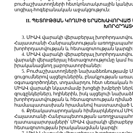
բուժաշխատողների հետկոնտակտային կանխարգ
սոցիալ-հոգեբանական աջակցություն:
II. ՊԵՏՈՒԹՅԱՆ ԿՈՂՄԻՑ ԵՐԱՇԽԱՎՈՐՎԱԾ
ԽՈՐՀՐԴԱՏ
3. ՄԻԱՎ վարակի վերաբերյալ խորհրդատվու
Հայաստանի Հանրապետության առողջապահո
խորհրդատվության և հետազոտության կարգի
4. ՄԻԱՎ վարակի վերաբերյալ խորհրդատվո
վարակի վերաբերյալ հետազոտությունը կամ 
իրականացնող լաբորատորիաներ:
5. Բուժաշխատողների նախաձեռնությամբ Մ
ցուցումներով այցելուներին, բնակչության առ
օգտագործողներ, տղամարդու հետ սեռական հա
ՄԻԱՎ վարակի նկատմամբ խոցելի խմբերի ներ
զուգընկերներ), հղիներին, իսկ այցելուի նա
խորհրդատվության և հետազոտության դիմած
համապատասխան հրամանով հաստատված ՄԻԱՎ
6. Քրեակատարողական հիմնարկներում ՄԻԱ
Հայաստանի Հանրապետության առողջապահ
դատապարտյալների՝ ՄԻԱՎ վարակի վերաբերյ
հետազոտության իրականացման կարգի: