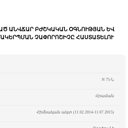
ԱԾ ԱՆՎՃԱՐ ԲԺՇԿԱԿԱՆ ՕԳՆՈՒԹՅԱՆ ԵՎ
ՄԱԿԵՐՊՄԱՆ ՉԱՓՈՐՈՇԻՉԸ ՀԱՍՏԱՏԵԼՈՒ
N 75-Ն
Հրաման
Հիմնական ակտ (11.02.2014-11.07.2015)