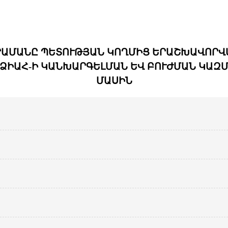
ԱՄԱՆԸ ՊԵՏՈՒԹՅԱՆ ԿՈՂՄԻՑ ԵՐԱՇԽԱՎՈՐՎ
ՁԻԱՀ-Ի ԿԱՆԽԱՐԳԵԼՄԱՆ ԵՎ ԲՈՒԺՄԱՆ ԿԱԶ
ՄԱՍԻՆ