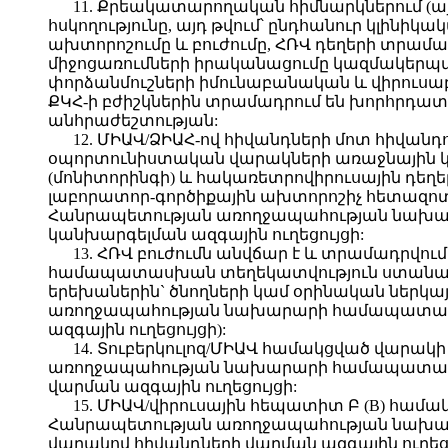
11. Քրեակատարողական հիմնարկներում (այ
հսկողությունը, այդ թվում՝ ընդհանուր կլինի
ախտորոշումը և բուժումը, ՀՌՎ դեղերի տրա
միջոցառումների իրականացումը կազմակերպվու
փորձանմուշների իմունաբանական և վիրուսաբ
ՔԿՀ-ի բժիշկներին տրամադրում են խորհրդատվ
անհրաժեշտության:
12. ՄԻԱՎ/ՁԻԱՀ-ով հիվանդների մոտ հիվանդ
օպորտունիստական վարակների առաջնային կ
(մոնիտորինգի) և հակառետրովիրուսային դեղ
լաբորատոր-գործիքային ախտորոշիչ հետազոտ
Հանրապետության առողջապահության նախա
կանխարգելման ազգային ուղեցույցի:
13. ՀՌՎ բուժումն անվճար է և տրամադրվում 
համապատասխան տեղեկատվություն ստանալուց
երեխաներին` ծնողների կամ օրինական ներկ
առողջապահության նախարարի համապատասխ
ազգային ուղեցույցի):
14. Տուբերկուլոզ/ՄԻԱՎ համակցված վարա
առողջապահության նախարարի համապատասխ
վարման ազգային ուղեցույցի:
15. ՄԻԱՎ/վիրուսային հեպատիտ Բ (B) համ
Հանրապետության առողջապահության նախա
վարակով հիվանդների վարման ազգային ուղեցո