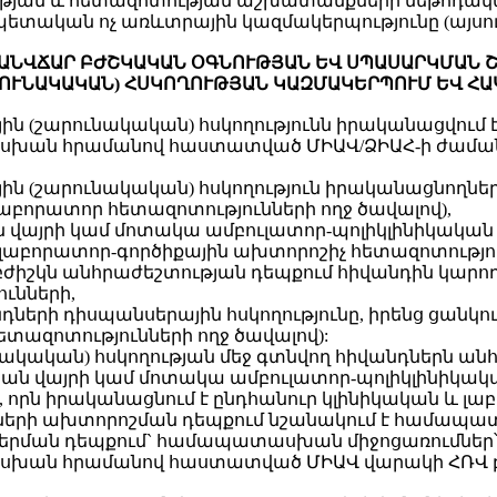
ւթյան և հետազոտության աշխատանքների մեթոդակա
ական ոչ առևտրային կազմակերպությունը (այսուհ
 ԱՆՎՃԱՐ ԲԺՇԿԱԿԱՆ ՕԳՆՈՒԹՅԱՆ ԵՎ ՍՊԱՍԱՐԿՄԱՆ 
ՈՒՆԱԿԱԿԱՆ) ՀՍԿՈՂՈՒԹՅԱՆ ԿԱԶՄԱԿԵՐՊՈՒՄ ԵՎ Հ
ային (շարունակական) հսկողությունն իրականացվու
ան հրամանով հաստատված ՄԻԱՎ/ՁԻԱՀ-ի ժամանա
ին (շարունակական) հսկողություն իրականացնողներ
(լաբորատոր հետազոտությունների ողջ ծավալով),
ան վայրի կամ մոտակա ամբուլատոր-պոլիկլինիկական
աբորատոր-գործիքային ախտորոշիչ հետազոտություն
իշկն անհրաժեշտության դեպքում հիվանդին կարող է 
ւնների,
դների դիսպանսերային հսկողությունը, իրենց ցանկո
ետազոտությունների ողջ ծավալով):
ւնակական) հսկողության մեջ գտնվող հիվանդներն ան
յան վայրի կամ մոտակա ամբուլատոր-պոլիկլինիկակ
որն իրականացնում է ընդհանուր կլինիկական և լա
ւնների ախտորոշման դեպքում նշանակում է համապա
նաբերման դեպքում` համապատասխան միջոցառումնե
ան հրամանով հաստատված ՄԻԱՎ վարակի ՀՌՎ բո