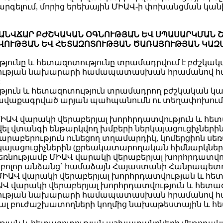
ելում, մորից երեխային ՄԻԱՎ-ի փոխանցման կանխ
 ԱՆՎՃԱՐ ԲԺՇԿԱԿԱՆ ՕԳՆՈՒԹՅԱՆ ԵՎ ՍՊԱՍԱՐԿՄԱՆ 
ՎՈՒԹՅԱՆ ԵՎ ՀԵՏԱԶՈՏՈՒԹՅԱՆ ԾԱՌԱՅՈՒԹՅԱՆ ԿԱԶ
թյունը և հետազոտությունը տրամադրվում է բժշկակ
ւթյան նախարարի համապատասխան հրամանով հա
:
ւթյուն և հետազոտություն տրամադրող բժշկական կ
հավաքագրված արյան պահպանումն ու տեղափոխումը
ԻԱՎ վարակի վերաբերյալ խորհրդատվություն և հետ
ավել վտանգի ենթարկվող խմբերի ներկայացուցիչների
րաբերություն ունեցող տղամարդիկ, կոմերցիոն սեռ
կայացուցիչներին (քրեակատարողական հիմնարկներո
խաձեռնությամբ ՄԻԱՎ վարակի վերաբերյալ խորհրդատվ
 բոլոր անձանց` համաձայն Հայաստանի Հանրապե
 վարակի վերաբերյալ խորհրդատվության և հետ
Վ վարակի վերաբերյալ խորհրդատվություն և հետազ
ության նախարարի համապատասխան հրամանով հ
ալ բուժաշխատողների կողմից նախաթեստային և հե