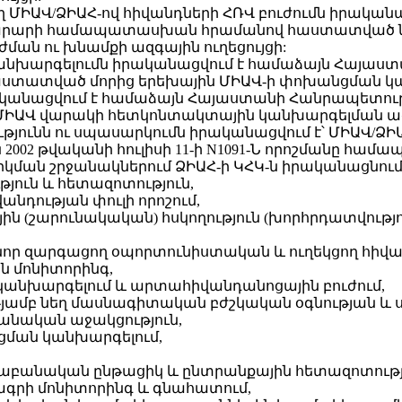
ղ ՄԻԱՎ/ՁԻԱՀ-ով հիվանդների ՀՌՎ բուժումն իրակա
րարի համապատասխան հրամանով հաստատված նե
ման ու խնամքի ազգային ուղեցույցի:
 կանխարգելումն իրականացվում է համաձայն Հայա
տված մորից երեխային ՄԻԱՎ-ի փոխանցման կանխ
րականացվում է համաձայն Հայաստանի Հանրապետո
 վարակի հետկոնտակտային կանխարգելման ազգա
ությունն ու սպասարկումն իրականացվում է՝ ՄԻԱՎ/
2002 թվականի հուլիսի 11-ի N1091-Ն որոշմանը հա
րկման շրջանակներում ՁԻԱՀ-ի ԿՀԿ-ն իրականացնում 
յուն և հետազոտություն,
անդության փուլի որոշում,
ին (շարունակական) հսկողություն (խորհրդատվությո
 նոր զարգացող օպորտունիստական և ուղեկցող հիվա
ան մոնիտորինգ,
 կանխարգելում և արտահիվանդանոցային բուժում,
ւթյամբ նեղ մասնագիտական բժշկական օգնության և
բանական աջակցություն,
ցման կանխարգելում,
կաբանական ընթացիկ և ընտրանքային հետազոտությ
ագրի մոնիտորինգ և գնահատում,