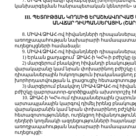
7. ՄԻԱՎ վարակի վերաբերյալ խորհրդատվո
կանխարգելման հանրապետական կենտրոն» պետ
III. ՊԵՏՈՒԹՅԱՆ ԿՈՂՄԻՑ ԵՐԱՇԽԱՎՈՐՎԱԾ
ԱՆՎՃԱՐ ԴԻՍՊԱՆՍԵՐԱՅԻՆ (ՇԱՐ
8. ՄԻԱՎ/ՁԻԱՀ-ով հիվանդների դիսպանսեր
առողջապահության նախարարի համապատասխ
ուղեցույցների համաձայն:
9. ՄԻԱՎ/ՁԻԱՀ-ով հիվանդների դիսպանսերայ
1) Երևան քաղաքում՝ ՁԻԱՀ-ի ԿՀԿ-ի բժիշկը 
2) մարզերում բնակվող հիվանդի բնակությ
վարակաբանը կամ նրան փոխարինող բժիշկը (լ
դիսպանսերային հսկողություն իրականացնող բժ
խորհրդատվության և լրացուցիչ հետազոտությո
3) մարզերում բնակվող ՄԻԱՎ/ՁԻԱՀ-ով հիվան
բժիշկը (լաբորատոր-գործիքային ախտորոշիչ հ
10. ՁԻԱՀ-ի ԿՀԿ-ում դիսպանսերային (շարո
արտապլանային կարգով դիմել իրենց բնակութ
վարակաբանին կամ նրան փոխարինող բժշկին, 
հետազոտություններ, ուղեկցող հիվանդությո
դեղերի կողմնակի ազդեցությունների հայտ
առողջապահության նախարարի համապատասխ
ուղեցույցի: