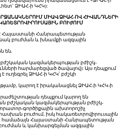
ն ղեկավարումն իրականացնում է «ՁԻԱՀ-ի
ետ` ՁԻԱՀ-ի ԿՀԿ):
ՇՐՋԱՆԱԿՆԵՐՈՒՄ ՄԻԱՎ/ՁԻԱՀ-ՈՎ ՀԻՎԱՆԴՆԵՐԻ
ԱԿԱՌԵՏՐՈՎԻՐՈՒՍԱՅԻՆ ԲՈՒԺՈՒՄ
մ է Հայաստանի Հանրապետության
կ բուժման և խնամքի ազգային
ն են.
 բժշկական կազմակերպության բժիշկ-
ների հարմարեցված ծավալով): Այս դեպքում
ուղեգրել ՁԻԱՀ-ի ԿՀԿ՝ բժշկի
ւթյամբ, կարող է իրականացնել ՁԻԱՀ-ի ԿՀԿ-ի
հրաժեշտության դեպքում կարող են
ան բժշկական կազմակերպության բժիշկ-
բորատոր-գործիքային ախտորոշիչ
տասխան բուժում, իսկ հակառետրովիրուսային
ր՝ համաձայն Հայաստանի Հանրապետության
ւժման և կանխարգելման ազգային