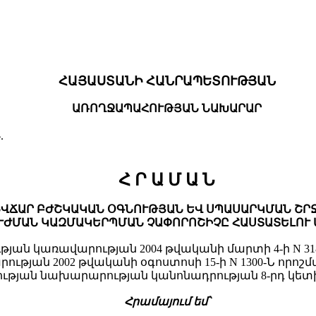
ՀԱՅԱՍՏԱՆԻ ՀԱՆՐԱՊԵՏՈՒԹՅԱՆ
ԱՌՈՂՋԱՊԱՀՈՒԹՅԱՆ ՆԱԽԱՐԱՐ
.
Հ Ր Ա Մ Ա Ն
ՎՃԱՐ ԲԺՇԿԱԿԱՆ ՕԳՆՈՒԹՅԱՆ ԵՎ ՍՊԱՍԱՐԿՄԱՆ ՇՐՋ
ՒԺՄԱՆ ԿԱԶՄԱԿԵՐՊՄԱՆ ՉԱՓՈՐՈՇԻՉԸ ՀԱՍՏԱՏԵԼՈՒ
ան կառավարության 2004 թվականի մարտի 4-ի N 318-
յան 2002 թվականի օգոստոսի 15-ի N 1300-Ն որոշ
ան նախարարության կանոնադրության 8-րդ կետի «
Հրամայում եմ՝