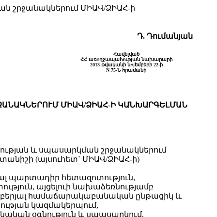
ան շրջանակներում ՄԻԱՎ/ՁԻԱՀ-ի
Դ. Դումանյան
Հավելված
ՀՀ առողջապահության նախարարի
2013 թվականի նոյեմբերի 22-ի
N 75-Ն հրամանի
ԱՆԱԿՆԵՐՈՒՄ ՄԻԱՎ/ՁԻԱՀ-Ի ԿԱՆԽԱՐԳԵԼՄԱՆ
գնության և սպասարկման շրջանակներում
անիշի (այսուհետ` ՄԻԱՎ/ՁԻԱՀ-ի)
յալ պարտադիր հետազոտություն,
ւթյուն, այցելուի նախաձեռնությամբ
երաբերյալ համաճարակաբանական ընթացիկ և
նության կազմակերպում,
շկական օգնություն և սպասարկում,