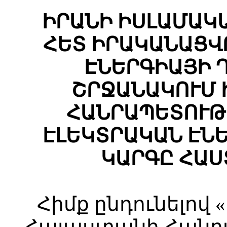
ԻՐԱՆԻ ԻՍԼԱՄԱԿ
ՀԵՏ ԻՐԱԿԱՆԱՑՎ
ԷՆԵՐԳԻԱՅԻ 
ՇՐՋԱՆԱԿՈՒՄ 
ՀԱՆՐԱՊԵՏՈՒԹ
ԷԼԵԿՏՐԱԿԱՆ ԷՆ
ԿԱՐԳԸ ՀԱՍ
Հիմք ընդունելով
Հայաստանի Հանր