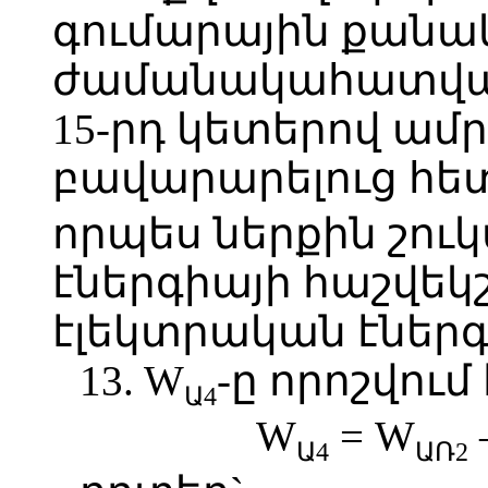
գումարային քանա
ժամանակահատվածու
15-րդ կետերով ա
բավարարելուց հե
որպես ներքին շու
էներգիայի հաշվեկ
էլեկտրական էներգ
13. W
-ը որոշվու
Ա4
W
= W
Ա4
ԱՌ2