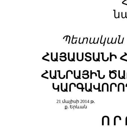
ն
Պետական գ
ՀԱՅԱՍՏԱՆԻ 
ՀԱՆՐԱՅԻՆ Ծ
ԿԱՐԳԱՎՈՐՈ
21 մայիսի 2014 թ.
ք. Երևան
Ո Ր 