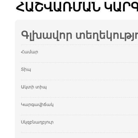
ՀԱՇՎԱՌՄԱՆ ԿԱՐԳ
Գլխավոր տեղեկությ
Համար
Տիպ
Ակտի տիպ
Կարգավիճակ
Սկզբնաղբյուր