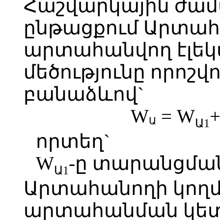
Հաշվարկային ժ
ընթացքում Արտահ
արտահանվող էլեկ
մեծությունը որոշվո
բանաձևով`
W
= W
Ա
Ա1
որտեղ`
W
-ը տարանցմա
Ա1
Արտահանողի կողմ
արտահանման կետ