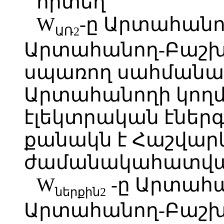
որտեղ`
W
-ը Արտահանո
ԱՌ2
Արտահանող-Բաշխ
սպառող սահմանա
Արտահանողի կող
էլեկտրական էներգ
քանակն է Հաշվար
ժամանակահատվա
W
-ը Արտահա
ներքին2
Արտահանող-Բաշխ