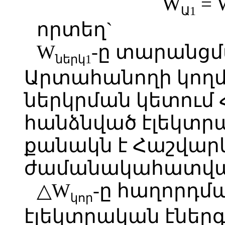
W
= 
Ա1
որտեղ`
W
-ը տարանց
ներկ1
Արտահանողի կողմ
ներկրման կետում
հանձնված էլեկտր
քանակն է Հաշվար
ժամանակահատվա
△
W
-ը հաղորդմ
կոր
էլեկտրական էներգ