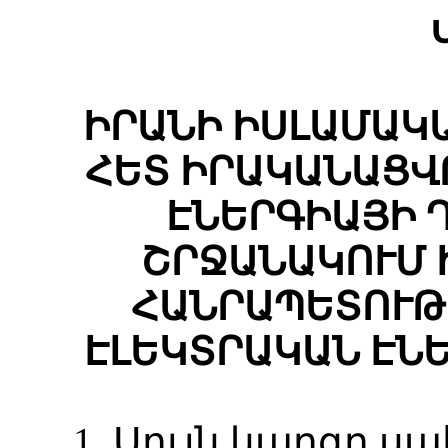
ԻՐԱՆԻ ԻՍԼԱՄԱԿ
ՀԵՏ ԻՐԱԿԱՆԱՑՎ
ԷՆԵՐԳԻԱՅԻ 
ՇՐՋԱՆԱԿՈՒՄ 
ՀԱՆՐԱՊԵՏՈՒԹ
ԷԼԵԿՏՐԱԿԱՆ ԷՆ
1. Սույն կարգը ս