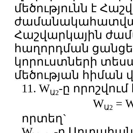
մեծությունն է Հաշ
ժամանակահատվածո
Հաշվարկային ժա
հաղորդման ցանց
կորուստների տես
մեծության հիման 
11. W
-ը որոշվու
Ա2
W
= 
Ա2
որտեղ`
W
-ը Արտահան