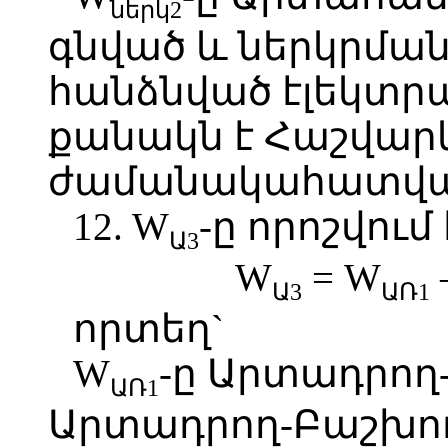
ներկ2
գնված և ներկրման
հանձնված էլեկտր
քանակն է Հաշվար
ժամանակահատվա
12. W
-ը որոշվու
Ա3
W
= W
Ա3
ԱՌ1
որտեղ`
W
-ը Արտադրող
ԱՌ1
Արտադրող-Բաշխո