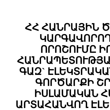
ՀՀ ՀԱՆՐԱՅԻՆ 
ԿԱՐԳԱՎՈՐՈՂ
ՈՐՈՇՈՒՄԸ Ի
ՀԱՆՐԱՊԵՏՈՒԹՅԱ
ԳԱԶ` ԷԼԵԿՏՐԱԿ
ԳՈՐԾԱՐՔԻ Շ
ԻՍԼԱՄԱԿԱՆ Հ
ԱՐՏԱՀԱՆՎՈՂ ԷԼ