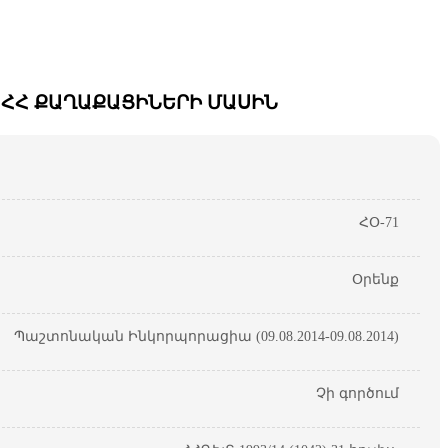
 ՀՀ ՔԱՂԱՔԱՑԻՆԵՐԻ ՄԱՍԻՆ
ՀՕ-71
Օրենք
Պաշտոնական Ինկորպորացիա (09.08.2014-09.08.2014)
Չի գործում