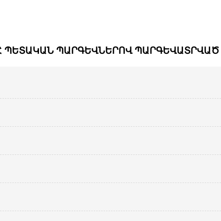
Հ ՊԵՏԱԿԱՆ ՊԱՐԳԵՎՆԵՐՈՎ ՊԱՐԳԵՎԱՏՐՎԱԾ