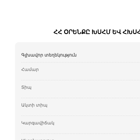
ՀՀ ՕՐԵՆՔԸ ԽՍՀՄ ԵՎ ՀԽՍ
Գլխավոր տեղեկություն
Համար
Տիպ
Ակտի տիպ
Կարգավիճակ