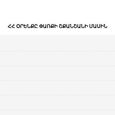
ՀՀ ՕՐԵՆՔԸ ՓԱՌՔԻ ՇՔԱՆՇԱՆԻ ՄԱՍԻՆ