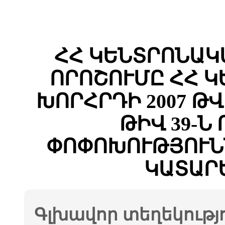
ՀՀ ԿԵՆՏՐՈՆԱԿ
ՈՐՈՇՈՒՄԸ ՀՀ 
ԽՈՐՀՐԴԻ 2007 Թ
ԹԻՎ 39-Ն
ՓՈՓՈԽՈՒԹՅՈՒՆ
ԿԱՏԱՐ
Գլխավոր տեղեկությ