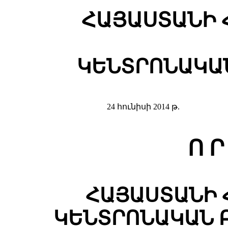
ՀԱՅԱՍՏԱՆԻ 
ԿԵՆՏՐՈՆԱԿԱ
24 հունիսի 2014 թ.
Ո Ր
ՀԱՅԱՍՏԱՆԻ 
ԿԵՆՏՐՈՆԱԿԱՆ Բ