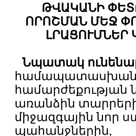
ԹՎԱԿԱՆԻ ՓԵՏՐ
ՈՐՈՇՄԱՆ ՄԵՋ Փ
ԼՐԱՑՈՒՄՆԵՐ 
Նպատակ ունենա
համապատասխանե
համարժեքության 
առանձին տարրերի
միջազգային նոր 
պահանջներին,