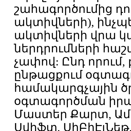
շահագործումից դո
ակտիվների), ինչպ
ակտիվների վրա 
ներդրումների հաշ
չափով: Ընդ որում,
ընթացքում օգտագ
համակարգչային ծ
օգտագործման իրա
Մաստեր Քարտ, Ամ
Սվիֆտ, ՍիԲիԷյՆեթ